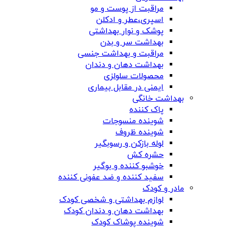
مراقبت از پوست و مو
اسپری،عطر و ادکلن
پوشک و نوار بهداشتی
بهداشت سر و بدن
مراقبت و بهداشت جنسی
بهداشت دهان و دندان
محصولات سلولزی
ایمنی در مقابل بیماری
بهداشت خانگی
پاک کننده
شوینده منسوجات
شوینده ظروف
لوله بازکن و رسوبگیر
حشره کش
خوشبو کننده و بوگیر
سفید کننده و ضد عفونی کننده
مادر و کودک
لوازم بهداشتی و شخصی کودک
بهداشت دهان و دندان کودک
شوینده پوشاک کودک