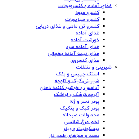
غذای آماده و کنسرویجات
کنسرو میوه
کنسرو سبزیجات
کنسرو تن ماهی و غذای دریایی
غذای آماده
خورشت آماده
غذای آماده سرد
غذای نیمه آماده یخچالی
غذای کنسروی
شیرینی و تنقلات
اسنک،چیپس و پفک
شیرینی،کیک و کلوچه
آدامس و خوشبو کننده دهان
آلوچه،ترشک و لواشک
پودر دسر و ژله
پودر کیک و پنکیک
محصولات صبحانه
تخم مرغ شانسی
بیسکوئیت و ویفر
تخمه و مغزهای طعم دار