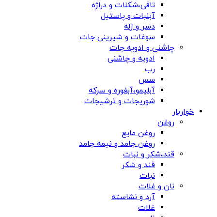
تافی،شکلات و دراژه
آبنبات و پاستیل
دسر و ژله
سوغات و شیرینی جات
چاشنی و ادویه جات
ادویه و چاشنی
رب
سس
آبلیمو،آبغوره و سرکه
شوریجات و ترشیجات
خواربار
روغن
روغن مایع
روغن جامد و نیمه جامد
قند،شکر و نبات
قند و شکر
نبات
نان و غلات
آرد و نشاسته
غلات