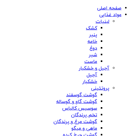
صفحه اصلی
مواد غذایی
لبنیات
کشک
پنیر
خامه
دوغ
شیر
ماست
آجیل و خشکبار
آجیل
خشکبار
پروتئینی
گوشت گوسفند
گوشت گاو و گوساله
سوسیس کالباس
تخم پرندگان
گوشت مرغ و پرندگان
ماهی و میگو
گوشت چرخ کرده