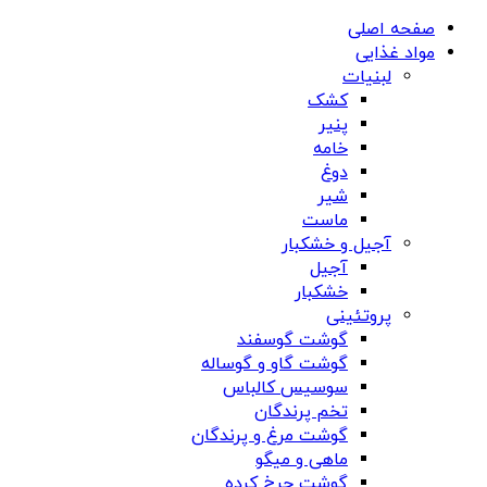
صفحه اصلی
مواد غذایی
لبنیات
کشک
پنیر
خامه
دوغ
شیر
ماست
آجیل و خشکبار
آجیل
خشکبار
پروتئینی
گوشت گوسفند
گوشت گاو و گوساله
سوسیس کالباس
تخم پرندگان
گوشت مرغ و پرندگان
ماهی و میگو
گوشت چرخ کرده