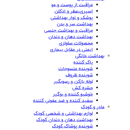
مراقبت از پوست و مو
اسپری،عطر و ادکلن
پوشک و نوار بهداشتی
بهداشت سر و بدن
مراقبت و بهداشت جنسی
بهداشت دهان و دندان
محصولات سلولزی
ایمنی در مقابل بیماری
بهداشت خانگی
پاک کننده
شوینده منسوجات
شوینده ظروف
لوله بازکن و رسوبگیر
حشره کش
خوشبو کننده و بوگیر
سفید کننده و ضد عفونی کننده
مادر و کودک
لوازم بهداشتی و شخصی کودک
بهداشت دهان و دندان کودک
شوینده پوشاک کودک