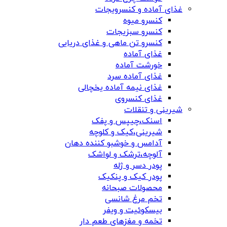
غذای آماده و کنسرویجات
کنسرو میوه
کنسرو سبزیجات
کنسرو تن ماهی و غذای دریایی
غذای آماده
خورشت آماده
غذای آماده سرد
غذای نیمه آماده یخچالی
غذای کنسروی
شیرینی و تنقلات
اسنک،چیپس و پفک
شیرینی،کیک و کلوچه
آدامس و خوشبو کننده دهان
آلوچه،ترشک و لواشک
پودر دسر و ژله
پودر کیک و پنکیک
محصولات صبحانه
تخم مرغ شانسی
بیسکوئیت و ویفر
تخمه و مغزهای طعم دار