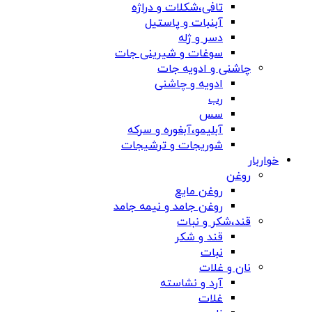
تافی،شکلات و دراژه
آبنبات و پاستیل
دسر و ژله
سوغات و شیرینی جات
چاشنی و ادویه جات
ادویه و چاشنی
رب
سس
آبلیمو،آبغوره و سرکه
شوریجات و ترشیجات
خواربار
روغن
روغن مایع
روغن جامد و نیمه جامد
قند،شکر و نبات
قند و شکر
نبات
نان و غلات
آرد و نشاسته
غلات