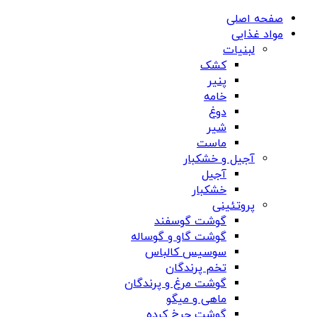
صفحه اصلی
مواد غذایی
لبنیات
کشک
پنیر
خامه
دوغ
شیر
ماست
آجیل و خشکبار
آجیل
خشکبار
پروتئینی
گوشت گوسفند
گوشت گاو و گوساله
سوسیس کالباس
تخم پرندگان
گوشت مرغ و پرندگان
ماهی و میگو
گوشت چرخ کرده