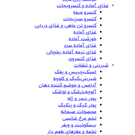
غذای آماده و کنسرویجات
کنسرو میوه
کنسرو سبزیجات
کنسرو تن ماهی و غذای دریایی
غذای آماده
خورشت آماده
غذای آماده سرد
غذای نیمه آماده یخچالی
غذای کنسروی
شیرینی و تنقلات
اسنک،چیپس و پفک
شیرینی،کیک و کلوچه
آدامس و خوشبو کننده دهان
آلوچه،ترشک و لواشک
پودر دسر و ژله
پودر کیک و پنکیک
محصولات صبحانه
تخم مرغ شانسی
بیسکوئیت و ویفر
تخمه و مغزهای طعم دار