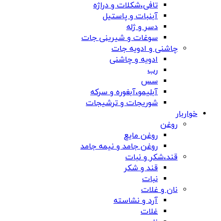
تافی،شکلات و دراژه
آبنبات و پاستیل
دسر و ژله
سوغات و شیرینی جات
چاشنی و ادویه جات
ادویه و چاشنی
رب
سس
آبلیمو،آبغوره و سرکه
شوریجات و ترشیجات
خواربار
روغن
روغن مایع
روغن جامد و نیمه جامد
قند،شکر و نبات
قند و شکر
نبات
نان و غلات
آرد و نشاسته
غلات