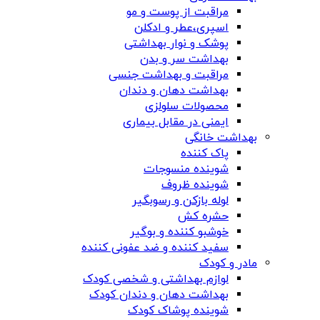
مراقبت از پوست و مو
اسپری،عطر و ادکلن
پوشک و نوار بهداشتی
بهداشت سر و بدن
مراقبت و بهداشت جنسی
بهداشت دهان و دندان
محصولات سلولزی
ایمنی در مقابل بیماری
بهداشت خانگی
پاک کننده
شوینده منسوجات
شوینده ظروف
لوله بازکن و رسوبگیر
حشره کش
خوشبو کننده و بوگیر
سفید کننده و ضد عفونی کننده
مادر و کودک
لوازم بهداشتی و شخصی کودک
بهداشت دهان و دندان کودک
شوینده پوشاک کودک