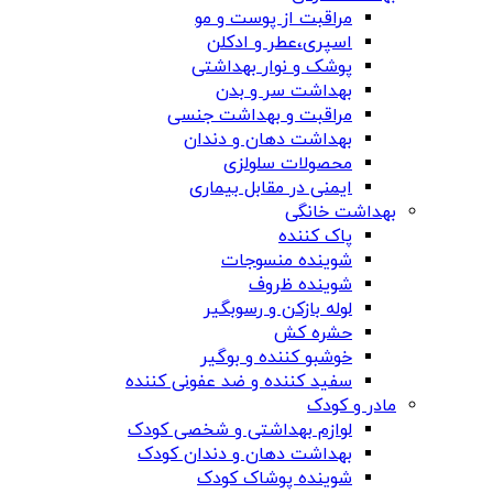
مراقبت از پوست و مو
اسپری،عطر و ادکلن
پوشک و نوار بهداشتی
بهداشت سر و بدن
مراقبت و بهداشت جنسی
بهداشت دهان و دندان
محصولات سلولزی
ایمنی در مقابل بیماری
بهداشت خانگی
پاک کننده
شوینده منسوجات
شوینده ظروف
لوله بازکن و رسوبگیر
حشره کش
خوشبو کننده و بوگیر
سفید کننده و ضد عفونی کننده
مادر و کودک
لوازم بهداشتی و شخصی کودک
بهداشت دهان و دندان کودک
شوینده پوشاک کودک