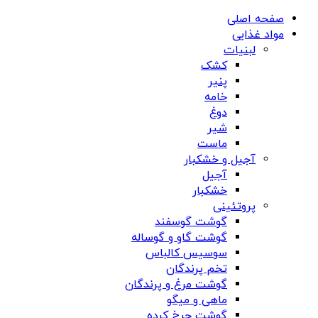
صفحه اصلی
مواد غذایی
لبنیات
کشک
پنیر
خامه
دوغ
شیر
ماست
آجیل و خشکبار
آجیل
خشکبار
پروتئینی
گوشت گوسفند
گوشت گاو و گوساله
سوسیس کالباس
تخم پرندگان
گوشت مرغ و پرندگان
ماهی و میگو
گوشت چرخ کرده