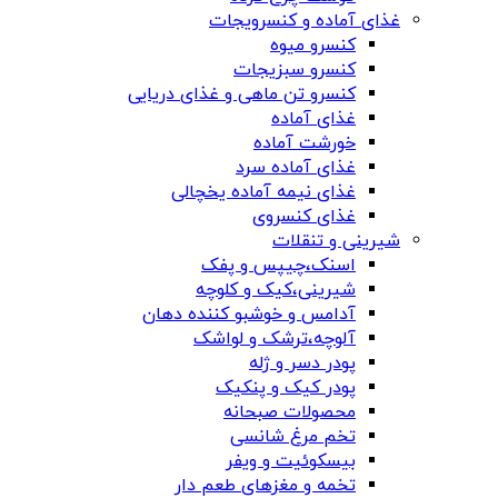
غذای آماده و کنسرویجات
کنسرو میوه
کنسرو سبزیجات
کنسرو تن ماهی و غذای دریایی
غذای آماده
خورشت آماده
غذای آماده سرد
غذای نیمه آماده یخچالی
غذای کنسروی
شیرینی و تنقلات
اسنک،چیپس و پفک
شیرینی،کیک و کلوچه
آدامس و خوشبو کننده دهان
آلوچه،ترشک و لواشک
پودر دسر و ژله
پودر کیک و پنکیک
محصولات صبحانه
تخم مرغ شانسی
بیسکوئیت و ویفر
تخمه و مغزهای طعم دار