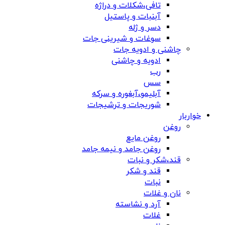
تافی،شکلات و دراژه
آبنبات و پاستیل
دسر و ژله
سوغات و شیرینی جات
چاشنی و ادویه جات
ادویه و چاشنی
رب
سس
آبلیمو،آبغوره و سرکه
شوریجات و ترشیجات
خواربار
روغن
روغن مایع
روغن جامد و نیمه جامد
قند،شکر و نبات
قند و شکر
نبات
نان و غلات
آرد و نشاسته
غلات