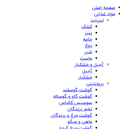
صفحه اصلی
مواد غذایی
لبنیات
کشک
پنیر
خامه
دوغ
شیر
ماست
آجیل و خشکبار
آجیل
خشکبار
پروتئینی
گوشت گوسفند
گوشت گاو و گوساله
سوسیس کالباس
تخم پرندگان
گوشت مرغ و پرندگان
ماهی و میگو
گوشت چرخ کرده