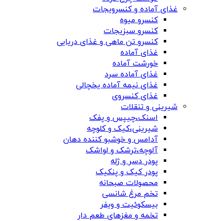
غذای آماده و کنسرویجات
کنسرو میوه
کنسرو سبزیجات
کنسرو تن ماهی و غذای دریایی
غذای آماده
خورشت آماده
غذای آماده سرد
غذای نیمه آماده یخچالی
غذای کنسروی
شیرینی و تنقلات
اسنک،چیپس و پفک
شیرینی،کیک و کلوچه
آدامس و خوشبو کننده دهان
آلوچه،ترشک و لواشک
پودر دسر و ژله
پودر کیک و پنکیک
محصولات صبحانه
تخم مرغ شانسی
بیسکوئیت و ویفر
تخمه و مغزهای طعم دار