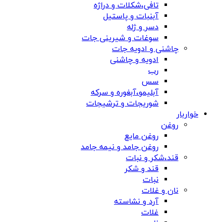
تافی،شکلات و دراژه
آبنبات و پاستیل
دسر و ژله
سوغات و شیرینی جات
چاشنی و ادویه جات
ادویه و چاشنی
رب
سس
آبلیمو،آبغوره و سرکه
شوریجات و ترشیجات
خواربار
روغن
روغن مایع
روغن جامد و نیمه جامد
قند،شکر و نبات
قند و شکر
نبات
نان و غلات
آرد و نشاسته
غلات