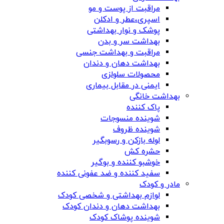
مراقبت از پوست و مو
اسپری،عطر و ادکلن
پوشک و نوار بهداشتی
بهداشت سر و بدن
مراقبت و بهداشت جنسی
بهداشت دهان و دندان
محصولات سلولزی
ایمنی در مقابل بیماری
بهداشت خانگی
پاک کننده
شوینده منسوجات
شوینده ظروف
لوله بازکن و رسوبگیر
حشره کش
خوشبو کننده و بوگیر
سفید کننده و ضد عفونی کننده
مادر و کودک
لوازم بهداشتی و شخصی کودک
بهداشت دهان و دندان کودک
شوینده پوشاک کودک