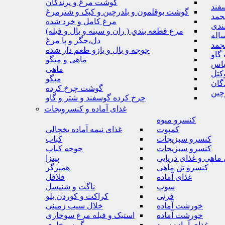
گوشت مرغ و پرندگان
فند
گوشت بوقلمون و بلدرچین و کبک و شترمرغ
جمد
مرغ کامل و خرد شده
ندی
مرغ قطعه بندي ( ران و سينه و بال و فيله)
اله
دل،جگر و پا مرغ
جمد
جوجه و بال و بازو طعم دار شده
گاو
ماهی و میگو
باس
ماهی
کتل
میگو
گان
گوشت چرخ کرده
چین
چرخ کرده گوسفند و شتر و گاو
غذای آماده و کنسرویجات
کنسرو میوه
کمپوت
غذای نیمه آماده یخچالی
کنسرو سبزیجات
کباب
کنسرو سبزیجات
جوجه کباب
ماهی و غذای دریایی
پیتزا
کنسرو تن ماهی
همبرگر
غذای آماده
فلافل
سوپ
ناگت و شنیسل
فرنی
کراکت و کوردن بلو
خورشت آماده
خلال سیب زمینی
خورشت آماده
استیک و فیله مرغ سوخاری
غذای آماده سرد
میگو سوخاری