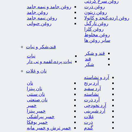
روغن سرخ کردنی
روغن ذرت
روغن جامد و نیمه جامد
روغن زیتون
روغن جامد
روغن ارده،کنجد و کانولا
روغن نیمه جامد
روغن نارگیل
روغن حیوانی
روغن کلزا
روغن مخلوط
سایر روغن ها
قند،شکر و نبات
قند و شکر
نبات
قند
نبات پرده،لقمه و نی دار
شکر
نان و غلات
آرد و نشاسته
آرد برنج
نان
آرد سفید
نان پیتزا
نشاسته
نان سنتی
آرد ذرت
نان صنعتی
آرد نخودچی
خمیر
آرد شیرینی
خمیر پیتزا
غلات
خمیر پیراشکی
ذرت
خمیر یوفکا
گندم
خمیر ترش و خمیر مایه