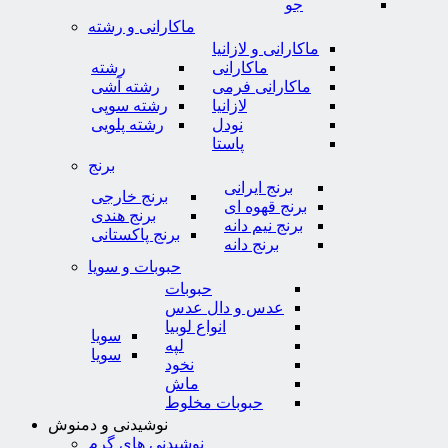
جو
ماکارانی و رشته
ماکارانی و لازانیا
ماکارانی
رشته
ماکارانی فرمی
رشته آشی
لازانیا
رشته سوپی
نودل
رشته پلویی
پاستا
برنج
برنج ایرانی
برنج خارجی
برنج قهوه ای
برنج هندی
برنج نیم دانه
برنج پاکستانی
برنج دانه
حبوبات و سویا
حبوبات
عدس و دال عدس
انواع لوبیا
سویا
لپه
سویا
نخود
ماش
حبوبات مخلوط
نوشیدنی و دمنوش
نوشیدنی های گرم