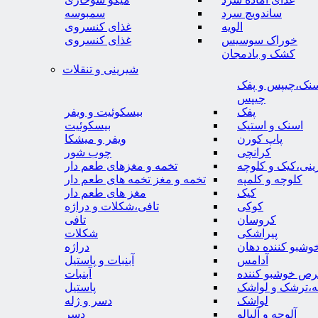
ساندویچ سرد
سمبوسه
الویه
غذای کنسروی
خوراک سوسیس
غذای کنسروی
کشک و بادمجان
شیرینی و تنقلات
نک،چیپس و پفک
چیپس
پفک
بیسکوئیت و ویفر
اسنک و استیک
بیسکوئیت
پاپ کورن
ویفر و میشکا
کرانچی
چوب شور
نی،کیک و کلوچه
تخمه و مغزهای طعم دار
کلوچه و کلمپه
تخمه و مغز تخمه های طعم دار
کیک
مغز های طعم دار
کوکی
تافی،شکلات و دراژه
کروسان
تافی
پیراشکی
شکلات
وشبو کننده دهان
دراژه
آدامس
آبنبات و پاستیل
رص خوشبو کننده
آبنبات
ه،ترشک و لواشک
پاستیل
لواشک
دسر و ژله
آلوچه و آلبالو
دسر