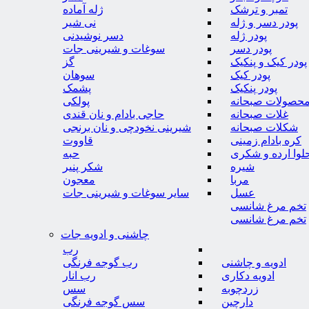
تمبر و ترشک
ژله آماده
پودر دسر و ژله
نی شیر
پودر ژله
دسر نوشیدنی
پودر دسر
سوغات و شیرینی جات
پودر کیک و پنکیک
گز
پودر کیک
سوهان
پودر پنکیک
پشمک
حصولات صبحانه
پولکی
غلات صبحانه
حاجی بادام و نان قندی
شکلات صبحانه
شیرینی نخودچی و نان برنجی
کره بادام زمینی
قاووت
لوا ارده و شکری
حبه
شیره
شکر پنیر
مربا
معجون
عسل
سایر سوغات و شیرینی جات
تخم مرغ شانسی
تخم مرغ شانسی
چاشنی و ادویه جات
رب
ادویه و چاشنی
رب گوجه فرنگی
ادویه دکاری
رب انار
زردچوبه
سس
دارچین
سس گوجه فرنگی