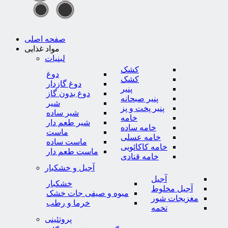
صفحه اصلی
مواد غذایی
لبنیات
کشک
دوغ
کشک
دوغ گازدار
پنیر
دوغ بدون گاز
پنیر صبحانه
شیر
پنیر پخت و پز
شیر ساده
خامه
شیر طعم دار
خامه ساده
ماست
خامه عسلی
ماست ساده
خامه کاکائویی
ماست طعم دار
خامه قنادی
آجیل و خشکبار
آجیل
خشکبار
آجیل مخلوط
میوه و صیفی جات خشک
مغزیجات شور
خرما و رطب
تخمه
پروتئینی