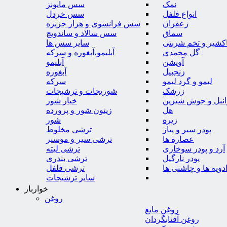
نمک
سس مایونز
انواع فلفل
سس خردل
زعفران
سس فرانسوی و هزار جزیره
سماق
سس سالاد و ساندویچ
کشیر و تخم شربتی
سایر سس ها
گل محمدی
آبلیمو،آبغوره و سرکه
آویشن
آبلیمو
زنجبیل
آبغوره
لیمو و گرد لیمو
سرکه
زرشک
شوریجات و ترشیجات
وانیل و جوش شیرین
خیار شور
هل
زیتون شور و پرورده
زیره
شور
پودر سیر و پیاز
ترشی مخلوط
عصاره ها
ترشی سیر و موسیر
آرد و پودر سوخاری
ترشی لیته
پودر نارگیل
ترشی بندری
دویه ها و چاشنی ها
ترشی فلفل
سایر ترشیجات
خواربار
روغن
روغن مایع
روغن آفتابگردان