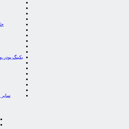
خا
بکینگ پودر،
سایر ا