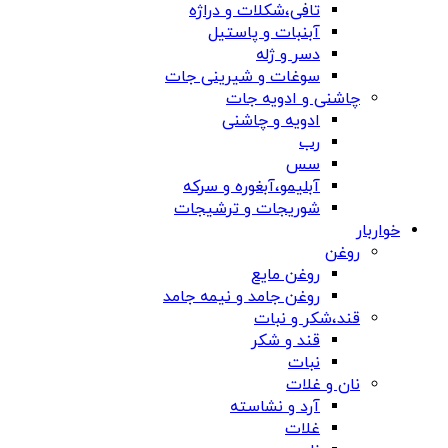
تافی،شکلات و دراژه
آبنبات و پاستیل
دسر و ژله
سوغات و شیرینی جات
چاشنی و ادویه جات
ادویه و چاشنی
رب
سس
آبلیمو،آبغوره و سرکه
شوریجات و ترشیجات
خواربار
روغن
روغن مایع
روغن جامد و نیمه جامد
قند،شکر و نبات
قند و شکر
نبات
نان و غلات
آرد و نشاسته
غلات