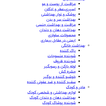
مراقبت از پوست و مو
اسپری،عطر و ادکلن
پوشک و نوار بهداشتی
بهداشت سر و بدن
مراقبت و بهداشت جنسی
بهداشت دهان و دندان
محصولات سلولزی
ایمنی در مقابل بیماری
بهداشت خانگی
پاک کننده
شوینده منسوجات
شوینده ظروف
لوله بازکن و رسوبگیر
حشره کش
خوشبو کننده و بوگیر
سفید کننده و ضد عفونی کننده
مادر و کودک
لوازم بهداشتی و شخصی کودک
بهداشت دهان و دندان کودک
شوینده پوشاک کودک