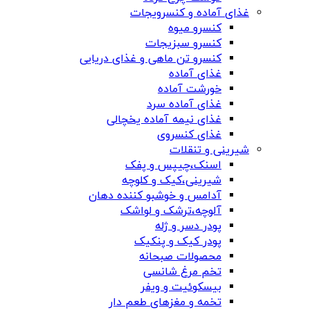
غذای آماده و کنسرویجات
کنسرو میوه
کنسرو سبزیجات
کنسرو تن ماهی و غذای دریایی
غذای آماده
خورشت آماده
غذای آماده سرد
غذای نیمه آماده یخچالی
غذای کنسروی
شیرینی و تنقلات
اسنک،چیپس و پفک
شیرینی،کیک و کلوچه
آدامس و خوشبو کننده دهان
آلوچه،ترشک و لواشک
پودر دسر و ژله
پودر کیک و پنکیک
محصولات صبحانه
تخم مرغ شانسی
بیسکوئیت و ویفر
تخمه و مغزهای طعم دار