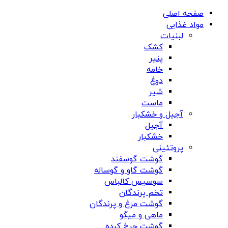
صفحه اصلی
مواد غذایی
لبنیات
کشک
پنیر
خامه
دوغ
شیر
ماست
آجیل و خشکبار
آجیل
خشکبار
پروتئینی
گوشت گوسفند
گوشت گاو و گوساله
سوسیس کالباس
تخم پرندگان
گوشت مرغ و پرندگان
ماهی و میگو
گوشت چرخ کرده