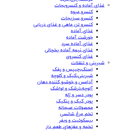
غذای آماده و کنسرویجات
کنسرو میوه
کنسرو سبزیجات
کنسرو تن ماهی و غذای دریایی
غذای آماده
خورشت آماده
غذای آماده سرد
غذای نیمه آماده یخچالی
غذای کنسروی
شیرینی و تنقلات
اسنک،چیپس و پفک
شیرینی،کیک و کلوچه
آدامس و خوشبو کننده دهان
آلوچه،ترشک و لواشک
پودر دسر و ژله
پودر کیک و پنکیک
محصولات صبحانه
تخم مرغ شانسی
بیسکوئیت و ویفر
تخمه و مغزهای طعم دار