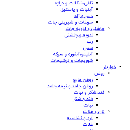
تافی،شکلات و دراژه
آبنبات و پاستیل
دسر و ژله
سوغات و شیرینی جات
چاشنی و ادویه جات
ادویه و چاشنی
رب
سس
آبلیمو،آبغوره و سرکه
شوریجات و ترشیجات
خواربار
روغن
روغن مایع
روغن جامد و نیمه جامد
قند،شکر و نبات
قند و شکر
نبات
نان و غلات
آرد و نشاسته
غلات