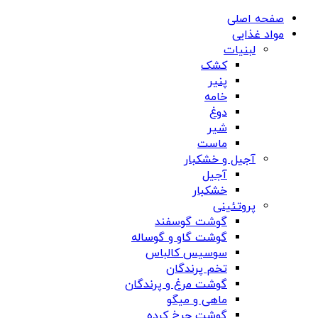
صفحه اصلی
مواد غذایی
لبنیات
کشک
پنیر
خامه
دوغ
شیر
ماست
آجیل و خشکبار
آجیل
خشکبار
پروتئینی
گوشت گوسفند
گوشت گاو و گوساله
سوسیس کالباس
تخم پرندگان
گوشت مرغ و پرندگان
ماهی و میگو
گوشت چرخ کرده