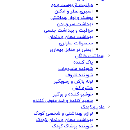
مراقبت از پوست و مو
اسپری،عطر و ادکلن
پوشک و نوار بهداشتی
بهداشت سر و بدن
مراقبت و بهداشت جنسی
بهداشت دهان و دندان
محصولات سلولزی
ایمنی در مقابل بیماری
بهداشت خانگی
پاک کننده
شوینده منسوجات
شوینده ظروف
لوله بازکن و رسوبگیر
حشره کش
خوشبو کننده و بوگیر
سفید کننده و ضد عفونی کننده
مادر و کودک
لوازم بهداشتی و شخصی کودک
بهداشت دهان و دندان کودک
شوینده پوشاک کودک