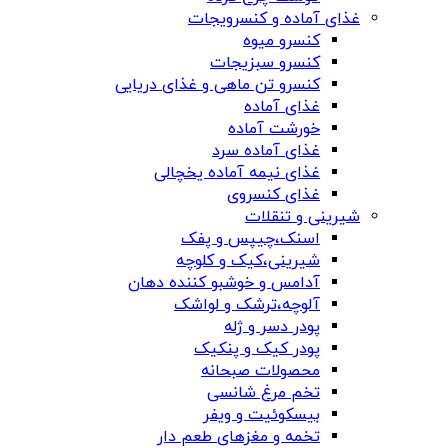
غذای آماده و کنسرویجات
کنسرو میوه
کنسرو سبزیجات
کنسرو تن ماهی و غذای دریایی
غذای آماده
خورشت آماده
غذای آماده سرد
غذای نیمه آماده یخچالی
غذای کنسروی
شیرینی و تنقلات
اسنک،چیپس و پفک
شیرینی،کیک و کلوچه
آدامس و خوشبو کننده دهان
آلوچه،ترشک و لواشک
پودر دسر و ژله
پودر کیک و پنکیک
محصولات صبحانه
تخم مرغ شانسی
بیسکوئیت و ویفر
تخمه و مغزهای طعم دار