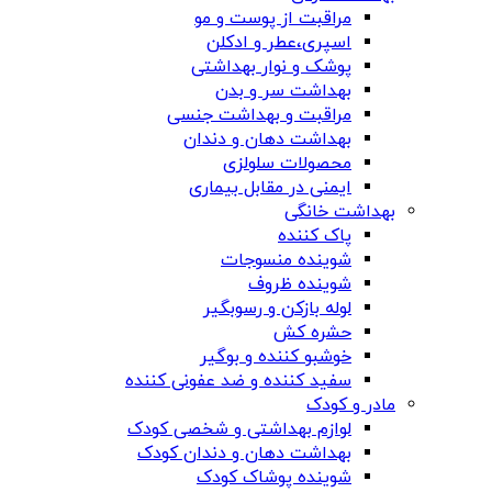
مراقبت از پوست و مو
اسپری،عطر و ادکلن
پوشک و نوار بهداشتی
بهداشت سر و بدن
مراقبت و بهداشت جنسی
بهداشت دهان و دندان
محصولات سلولزی
ایمنی در مقابل بیماری
بهداشت خانگی
پاک کننده
شوینده منسوجات
شوینده ظروف
لوله بازکن و رسوبگیر
حشره کش
خوشبو کننده و بوگیر
سفید کننده و ضد عفونی کننده
مادر و کودک
لوازم بهداشتی و شخصی کودک
بهداشت دهان و دندان کودک
شوینده پوشاک کودک