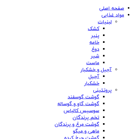
صفحه اصلی
مواد غذایی
لبنیات
کشک
پنیر
خامه
دوغ
شیر
ماست
آجیل و خشکبار
آجیل
خشکبار
پروتئینی
گوشت گوسفند
گوشت گاو و گوساله
سوسیس کالباس
تخم پرندگان
گوشت مرغ و پرندگان
ماهی و میگو
گوشت چرخ کرده