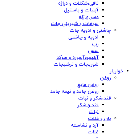
تافی،شکلات و دراژه
آبنبات و پاستیل
دسر و ژله
سوغات و شیرینی جات
چاشنی و ادویه جات
ادویه و چاشنی
رب
سس
آبلیمو،آبغوره و سرکه
شوریجات و ترشیجات
خواربار
روغن
روغن مایع
روغن جامد و نیمه جامد
قند،شکر و نبات
قند و شکر
نبات
نان و غلات
آرد و نشاسته
غلات