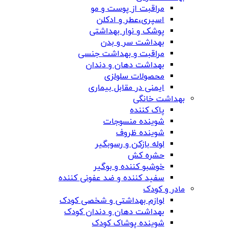
مراقبت از پوست و مو
اسپری،عطر و ادکلن
پوشک و نوار بهداشتی
بهداشت سر و بدن
مراقبت و بهداشت جنسی
بهداشت دهان و دندان
محصولات سلولزی
ایمنی در مقابل بیماری
بهداشت خانگی
پاک کننده
شوینده منسوجات
شوینده ظروف
لوله بازکن و رسوبگیر
حشره کش
خوشبو کننده و بوگیر
سفید کننده و ضد عفونی کننده
مادر و کودک
لوازم بهداشتی و شخصی کودک
بهداشت دهان و دندان کودک
شوینده پوشاک کودک