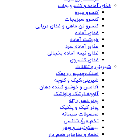
غذای آماده و کنسرویجات
کنسرو میوه
کنسرو سبزیجات
کنسرو تن ماهی و غذای دریایی
غذای آماده
خورشت آماده
غذای آماده سرد
غذای نیمه آماده یخچالی
غذای کنسروی
شیرینی و تنقلات
اسنک،چیپس و پفک
شیرینی،کیک و کلوچه
آدامس و خوشبو کننده دهان
آلوچه،ترشک و لواشک
پودر دسر و ژله
پودر کیک و پنکیک
محصولات صبحانه
تخم مرغ شانسی
بیسکوئیت و ویفر
تخمه و مغزهای طعم دار