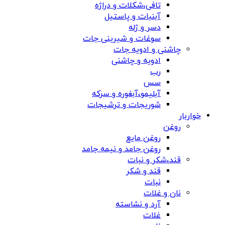
تافی،شکلات و دراژه
آبنبات و پاستیل
دسر و ژله
سوغات و شیرینی جات
چاشنی و ادویه جات
ادویه و چاشنی
رب
سس
آبلیمو،آبغوره و سرکه
شوریجات و ترشیجات
خواربار
روغن
روغن مایع
روغن جامد و نیمه جامد
قند،شکر و نبات
قند و شکر
نبات
نان و غلات
آرد و نشاسته
غلات