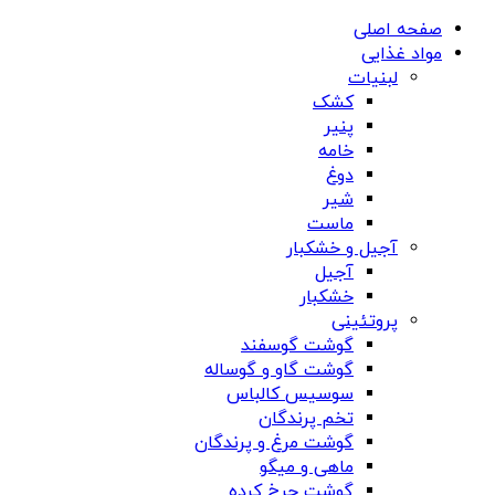
صفحه اصلی
مواد غذایی
لبنیات
کشک
پنیر
خامه
دوغ
شیر
ماست
آجیل و خشکبار
آجیل
خشکبار
پروتئینی
گوشت گوسفند
گوشت گاو و گوساله
سوسیس کالباس
تخم پرندگان
گوشت مرغ و پرندگان
ماهی و میگو
گوشت چرخ کرده