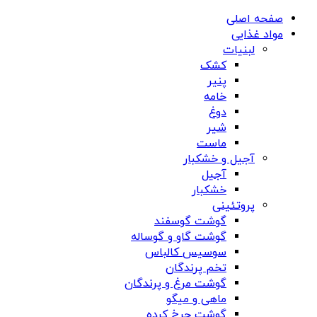
صفحه اصلی
مواد غذایی
لبنیات
کشک
پنیر
خامه
دوغ
شیر
ماست
آجیل و خشکبار
آجیل
خشکبار
پروتئینی
گوشت گوسفند
گوشت گاو و گوساله
سوسیس کالباس
تخم پرندگان
گوشت مرغ و پرندگان
ماهی و میگو
گوشت چرخ کرده