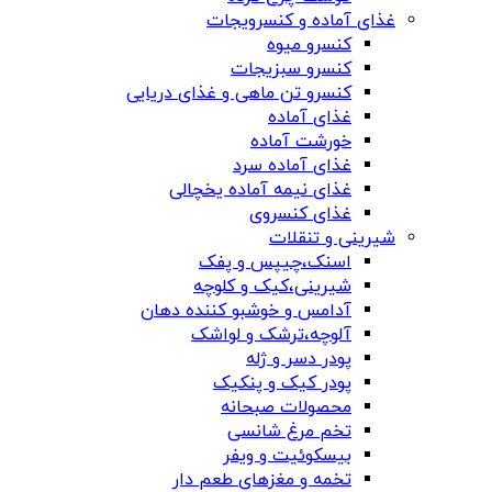
غذای آماده و کنسرویجات
کنسرو میوه
کنسرو سبزیجات
کنسرو تن ماهی و غذای دریایی
غذای آماده
خورشت آماده
غذای آماده سرد
غذای نیمه آماده یخچالی
غذای کنسروی
شیرینی و تنقلات
اسنک،چیپس و پفک
شیرینی،کیک و کلوچه
آدامس و خوشبو کننده دهان
آلوچه،ترشک و لواشک
پودر دسر و ژله
پودر کیک و پنکیک
محصولات صبحانه
تخم مرغ شانسی
بیسکوئیت و ویفر
تخمه و مغزهای طعم دار