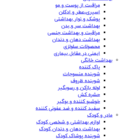
مراقبت از پوست و مو
اسپری،عطر و ادکلن
پوشک و نوار بهداشتی
بهداشت سر و بدن
مراقبت و بهداشت جنسی
بهداشت دهان و دندان
محصولات سلولزی
ایمنی در مقابل بیماری
بهداشت خانگی
پاک کننده
شوینده منسوجات
شوینده ظروف
لوله بازکن و رسوبگیر
حشره کش
خوشبو کننده و بوگیر
سفید کننده و ضد عفونی کننده
مادر و کودک
لوازم بهداشتی و شخصی کودک
بهداشت دهان و دندان کودک
شوینده پوشاک کودک