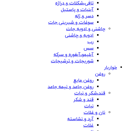
تافی،شکلات و دراژه
آبنبات و پاستیل
دسر و ژله
سوغات و شیرینی جات
چاشنی و ادویه جات
ادویه و چاشنی
رب
سس
آبلیمو،آبغوره و سرکه
شوریجات و ترشیجات
خواربار
روغن
روغن مایع
روغن جامد و نیمه جامد
قند،شکر و نبات
قند و شکر
نبات
نان و غلات
آرد و نشاسته
غلات