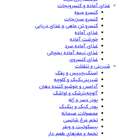
غذای آماده و کنسرویجات
کنسرو میوه
کنسرو سبزیجات
کنسرو تن ماهی و غذای دریایی
غذای آماده
خورشت آماده
غذای آماده سرد
غذای نیمه آماده یخچالی
غذای کنسروی
شیرینی و تنقلات
اسنک،چیپس و پفک
شیرینی،کیک و کلوچه
آدامس و خوشبو کننده دهان
آلوچه،ترشک و لواشک
پودر دسر و ژله
پودر کیک و پنکیک
محصولات صبحانه
تخم مرغ شانسی
بیسکوئیت و ویفر
تخمه و مغزهای طعم دار