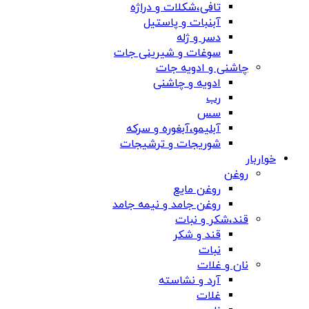
تافی،شکلات و دراژه
آبنبات و پاستیل
دسر و ژله
سوغات و شیرینی جات
چاشنی و ادویه جات
ادویه و چاشنی
رب
سس
آبلیمو،آبغوره و سرکه
شوریجات و ترشیجات
خواربار
روغن
روغن مایع
روغن جامد و نیمه جامد
قند،شکر و نبات
قند و شکر
نبات
نان و غلات
آرد و نشاسته
غلات