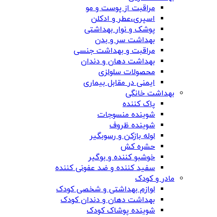
مراقبت از پوست و مو
اسپری،عطر و ادکلن
پوشک و نوار بهداشتی
بهداشت سر و بدن
مراقبت و بهداشت جنسی
بهداشت دهان و دندان
محصولات سلولزی
ایمنی در مقابل بیماری
بهداشت خانگی
پاک کننده
شوینده منسوجات
شوینده ظروف
لوله بازکن و رسوبگیر
حشره کش
خوشبو کننده و بوگیر
سفید کننده و ضد عفونی کننده
مادر و کودک
لوازم بهداشتی و شخصی کودک
بهداشت دهان و دندان کودک
شوینده پوشاک کودک