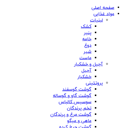
صفحه اصلی
مواد غذایی
لبنیات
کشک
پنیر
خامه
دوغ
شیر
ماست
آجیل و خشکبار
آجیل
خشکبار
پروتئینی
گوشت گوسفند
گوشت گاو و گوساله
سوسیس کالباس
تخم پرندگان
گوشت مرغ و پرندگان
ماهی و میگو
گوشت چرخ کرده