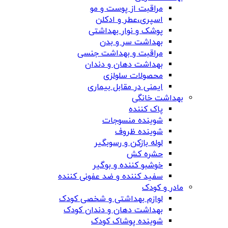
مراقبت از پوست و مو
اسپری،عطر و ادکلن
پوشک و نوار بهداشتی
بهداشت سر و بدن
مراقبت و بهداشت جنسی
بهداشت دهان و دندان
محصولات سلولزی
ایمنی در مقابل بیماری
بهداشت خانگی
پاک کننده
شوینده منسوجات
شوینده ظروف
لوله بازکن و رسوبگیر
حشره کش
خوشبو کننده و بوگیر
سفید کننده و ضد عفونی کننده
مادر و کودک
لوازم بهداشتی و شخصی کودک
بهداشت دهان و دندان کودک
شوینده پوشاک کودک