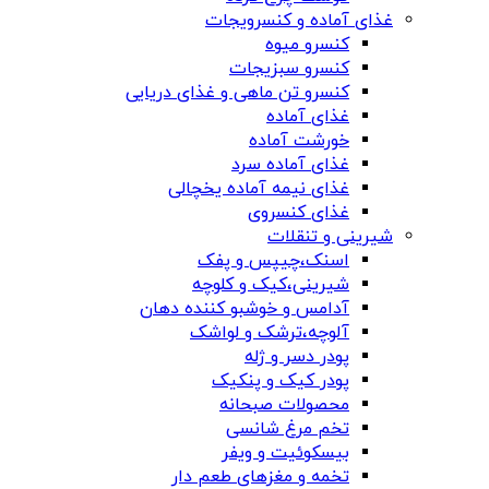
غذای آماده و کنسرویجات
کنسرو میوه
کنسرو سبزیجات
کنسرو تن ماهی و غذای دریایی
غذای آماده
خورشت آماده
غذای آماده سرد
غذای نیمه آماده یخچالی
غذای کنسروی
شیرینی و تنقلات
اسنک،چیپس و پفک
شیرینی،کیک و کلوچه
آدامس و خوشبو کننده دهان
آلوچه،ترشک و لواشک
پودر دسر و ژله
پودر کیک و پنکیک
محصولات صبحانه
تخم مرغ شانسی
بیسکوئیت و ویفر
تخمه و مغزهای طعم دار