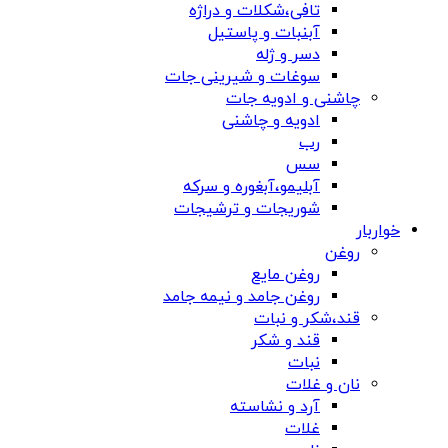
تافی،شکلات و دراژه
آبنبات و پاستیل
دسر و ژله
سوغات و شیرینی جات
چاشنی و ادویه جات
ادویه و چاشنی
رب
سس
آبلیمو،آبغوره و سرکه
شوریجات و ترشیجات
خواربار
روغن
روغن مایع
روغن جامد و نیمه جامد
قند،شکر و نبات
قند و شکر
نبات
نان و غلات
آرد و نشاسته
غلات