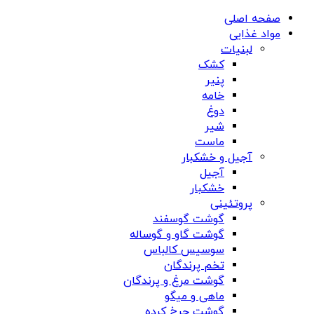
صفحه اصلی
مواد غذایی
لبنیات
کشک
پنیر
خامه
دوغ
شیر
ماست
آجیل و خشکبار
آجیل
خشکبار
پروتئینی
گوشت گوسفند
گوشت گاو و گوساله
سوسیس کالباس
تخم پرندگان
گوشت مرغ و پرندگان
ماهی و میگو
گوشت چرخ کرده