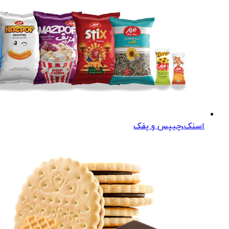
اسنک،چیپس و پفک