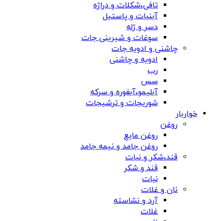
تافی،شکلات و دراژه
آبنبات و پاستیل
دسر و ژله
سوغات و شیرینی جات
چاشنی و ادویه جات
ادویه و چاشنی
رب
سس
آبلیمو،آبغوره و سرکه
شوریجات و ترشیجات
خواربار
روغن
روغن مایع
روغن جامد و نیمه جامد
قند،شکر و نبات
قند و شکر
نبات
نان و غلات
آرد و نشاسته
غلات