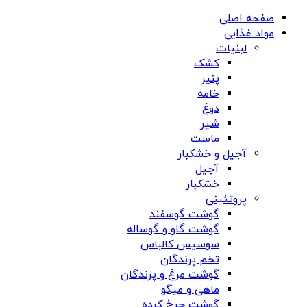
صفحه اصلی
مواد غذایی
لبنیات
کشک
پنیر
خامه
دوغ
شیر
ماست
آجیل و خشکبار
آجیل
خشکبار
پروتئینی
گوشت گوسفند
گوشت گاو و گوساله
سوسیس کالباس
تخم پرندگان
گوشت مرغ و پرندگان
ماهی و میگو
گوشت چرخ کرده