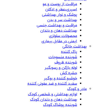
مراقبت از پوست و مو
اسپری،عطر و ادکلن
پوشک و نوار بهداشتی
بهداشت سر و بدن
مراقبت و بهداشت جنسی
بهداشت دهان و دندان
محصولات سلولزی
ایمنی در مقابل بیماری
بهداشت خانگی
پاک کننده
شوینده منسوجات
شوینده ظروف
لوله بازکن و رسوبگیر
حشره کش
خوشبو کننده و بوگیر
سفید کننده و ضد عفونی کننده
مادر و کودک
لوازم بهداشتی و شخصی کودک
بهداشت دهان و دندان کودک
شوینده پوشاک کودک