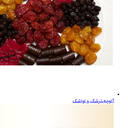
آلوچه،ترشک و لواشک