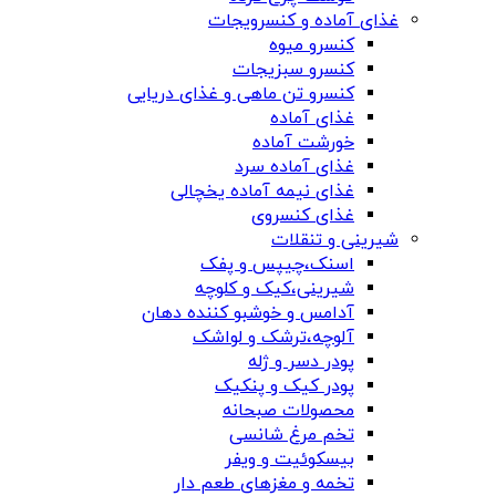
غذای آماده و کنسرویجات
کنسرو میوه
کنسرو سبزیجات
کنسرو تن ماهی و غذای دریایی
غذای آماده
خورشت آماده
غذای آماده سرد
غذای نیمه آماده یخچالی
غذای کنسروی
شیرینی و تنقلات
اسنک،چیپس و پفک
شیرینی،کیک و کلوچه
آدامس و خوشبو کننده دهان
آلوچه،ترشک و لواشک
پودر دسر و ژله
پودر کیک و پنکیک
محصولات صبحانه
تخم مرغ شانسی
بیسکوئیت و ویفر
تخمه و مغزهای طعم دار