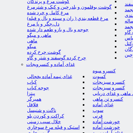
گوشت مرغ و پرندگان
فند
گوشت بوقلمون و بلدرچین و کبک و شترمرغ
جمد
مرغ کامل و خرد شده
ندی
مرغ قطعه بندي ( ران و سينه و بال و فيله)
اله
دل،جگر و پا مرغ
جمد
جوجه و بال و بازو طعم دار شده
گاو
ماهی و میگو
باس
ماهی
کتل
میگو
گان
گوشت چرخ کرده
چین
چرخ کرده گوسفند و شتر و گاو
غذای آماده و کنسرویجات
کنسرو میوه
کمپوت
غذای نیمه آماده یخچالی
کنسرو سبزیجات
کباب
کنسرو سبزیجات
جوجه کباب
ماهی و غذای دریایی
پیتزا
کنسرو تن ماهی
همبرگر
غذای آماده
فلافل
سوپ
ناگت و شنیسل
فرنی
کراکت و کوردن بلو
خورشت آماده
خلال سیب زمینی
خورشت آماده
استیک و فیله مرغ سوخاری
غذای آماده سرد
میگو سوخاری