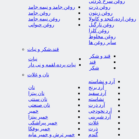
روغن سرخ کردنی
روغن ذرت
روغن جامد و نیمه جامد
روغن زیتون
روغن جامد
روغن ارده،کنجد و کانولا
روغن نیمه جامد
روغن نارگیل
روغن حیوانی
روغن کلزا
روغن مخلوط
سایر روغن ها
قند،شکر و نبات
قند و شکر
نبات
قند
نبات پرده،لقمه و نی دار
شکر
نان و غلات
آرد و نشاسته
آرد برنج
نان
آرد سفید
نان پیتزا
نشاسته
نان سنتی
آرد ذرت
نان صنعتی
آرد نخودچی
خمیر
آرد شیرینی
خمیر پیتزا
غلات
خمیر پیراشکی
ذرت
خمیر یوفکا
گندم
خمیر ترش و خمیر مایه