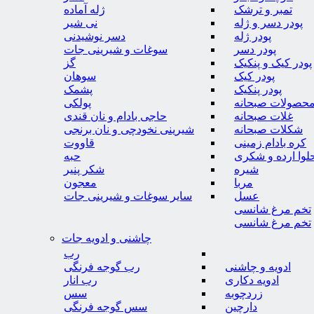
تمبر و ترشک
ژله آماده
پودر دسر و ژله
نی شیر
پودر ژله
دسر نوشیدنی
پودر دسر
سوغات و شیرینی جات
پودر کیک و پنکیک
گز
پودر کیک
سوهان
پودر پنکیک
پشمک
حصولات صبحانه
پولکی
غلات صبحانه
حاجی بادام و نان قندی
شکلات صبحانه
شیرینی نخودچی و نان برنجی
کره بادام زمینی
قاووت
لوا ارده و شکری
حبه
شیره
شکر پنیر
مربا
معجون
عسل
سایر سوغات و شیرینی جات
تخم مرغ شانسی
تخم مرغ شانسی
چاشنی و ادویه جات
رب
ادویه و چاشنی
رب گوجه فرنگی
ادویه دکاری
رب انار
زردچوبه
سس
دارچین
سس گوجه فرنگی