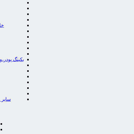
خا
بکینگ پودر،
سایر ا