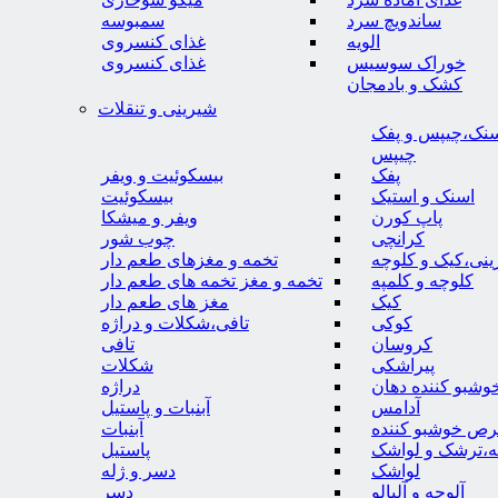
ساندویچ سرد
سمبوسه
الویه
غذای کنسروی
خوراک سوسیس
غذای کنسروی
کشک و بادمجان
شیرینی و تنقلات
نک،چیپس و پفک
چیپس
پفک
بیسکوئیت و ویفر
اسنک و استیک
بیسکوئیت
پاپ کورن
ویفر و میشکا
کرانچی
چوب شور
نی،کیک و کلوچه
تخمه و مغزهای طعم دار
کلوچه و کلمپه
تخمه و مغز تخمه های طعم دار
کیک
مغز های طعم دار
کوکی
تافی،شکلات و دراژه
کروسان
تافی
پیراشکی
شکلات
وشبو کننده دهان
دراژه
آدامس
آبنبات و پاستیل
رص خوشبو کننده
آبنبات
ه،ترشک و لواشک
پاستیل
لواشک
دسر و ژله
آلوچه و آلبالو
دسر