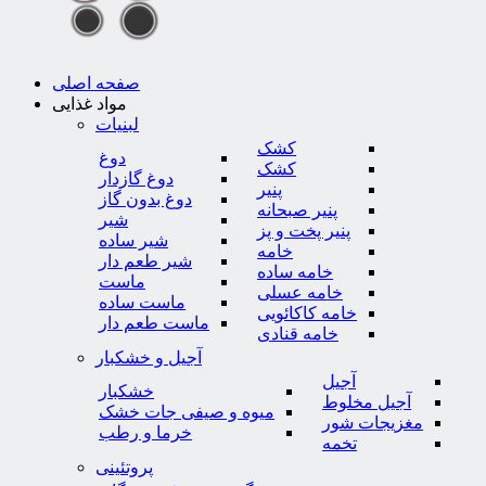
صفحه اصلی
مواد غذایی
لبنیات
کشک
دوغ
کشک
دوغ گازدار
پنیر
دوغ بدون گاز
پنیر صبحانه
شیر
پنیر پخت و پز
شیر ساده
خامه
شیر طعم دار
خامه ساده
ماست
خامه عسلی
ماست ساده
خامه کاکائویی
ماست طعم دار
خامه قنادی
آجیل و خشکبار
آجیل
خشکبار
آجیل مخلوط
میوه و صیفی جات خشک
مغزیجات شور
خرما و رطب
تخمه
پروتئینی