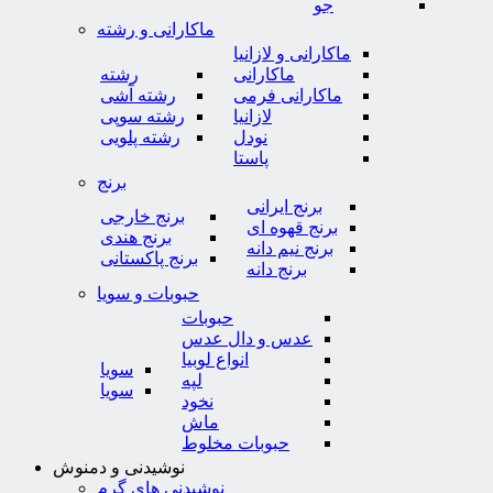
جو
ماکارانی و رشته
ماکارانی و لازانیا
ماکارانی
رشته
ماکارانی فرمی
رشته آشی
لازانیا
رشته سوپی
نودل
رشته پلویی
پاستا
برنج
برنج ایرانی
برنج خارجی
برنج قهوه ای
برنج هندی
برنج نیم دانه
برنج پاکستانی
برنج دانه
حبوبات و سویا
حبوبات
عدس و دال عدس
انواع لوبیا
سویا
لپه
سویا
نخود
ماش
حبوبات مخلوط
نوشیدنی و دمنوش
نوشیدنی های گرم