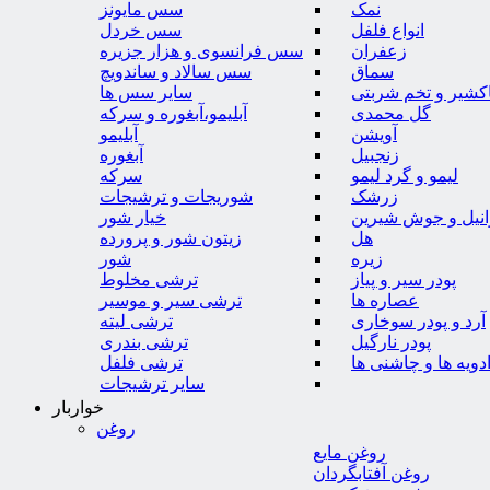
نمک
سس مایونز
انواع فلفل
سس خردل
زعفران
سس فرانسوی و هزار جزیره
سماق
سس سالاد و ساندویچ
کشیر و تخم شربتی
سایر سس ها
گل محمدی
آبلیمو،آبغوره و سرکه
آویشن
آبلیمو
زنجبیل
آبغوره
لیمو و گرد لیمو
سرکه
زرشک
شوریجات و ترشیجات
وانیل و جوش شیرین
خیار شور
هل
زیتون شور و پرورده
زیره
شور
پودر سیر و پیاز
ترشی مخلوط
عصاره ها
ترشی سیر و موسیر
آرد و پودر سوخاری
ترشی لیته
پودر نارگیل
ترشی بندری
دویه ها و چاشنی ها
ترشی فلفل
سایر ترشیجات
خواربار
روغن
روغن مایع
روغن آفتابگردان