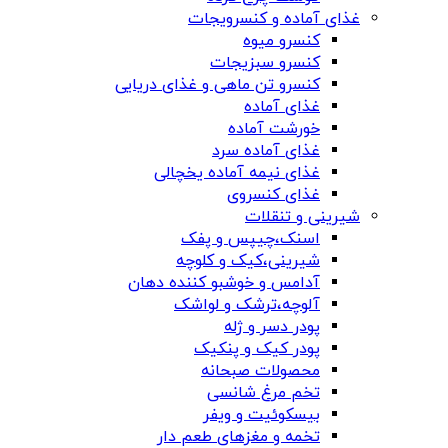
غذای آماده و کنسرویجات
کنسرو میوه
کنسرو سبزیجات
کنسرو تن ماهی و غذای دریایی
غذای آماده
خورشت آماده
غذای آماده سرد
غذای نیمه آماده یخچالی
غذای کنسروی
شیرینی و تنقلات
اسنک،چیپس و پفک
شیرینی،کیک و کلوچه
آدامس و خوشبو کننده دهان
آلوچه،ترشک و لواشک
پودر دسر و ژله
پودر کیک و پنکیک
محصولات صبحانه
تخم مرغ شانسی
بیسکوئیت و ویفر
تخمه و مغزهای طعم دار