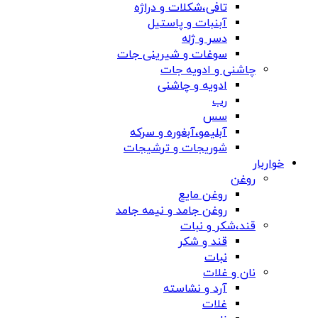
تافی،شکلات و دراژه
آبنبات و پاستیل
دسر و ژله
سوغات و شیرینی جات
چاشنی و ادویه جات
ادویه و چاشنی
رب
سس
آبلیمو،آبغوره و سرکه
شوریجات و ترشیجات
خواربار
روغن
روغن مایع
روغن جامد و نیمه جامد
قند،شکر و نبات
قند و شکر
نبات
نان و غلات
آرد و نشاسته
غلات