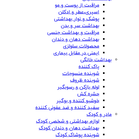
مراقبت از پوست و مو
اسپری،عطر و ادکلن
پوشک و نوار بهداشتی
بهداشت سر و بدن
مراقبت و بهداشت جنسی
بهداشت دهان و دندان
محصولات سلولزی
ایمنی در مقابل بیماری
بهداشت خانگی
پاک کننده
شوینده منسوجات
شوینده ظروف
لوله بازکن و رسوبگیر
حشره کش
خوشبو کننده و بوگیر
سفید کننده و ضد عفونی کننده
مادر و کودک
لوازم بهداشتی و شخصی کودک
بهداشت دهان و دندان کودک
شوینده پوشاک کودک