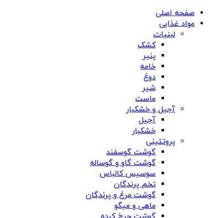
صفحه اصلی
مواد غذایی
لبنیات
کشک
پنیر
خامه
دوغ
شیر
ماست
آجیل و خشکبار
آجیل
خشکبار
پروتئینی
گوشت گوسفند
گوشت گاو و گوساله
سوسیس کالباس
تخم پرندگان
گوشت مرغ و پرندگان
ماهی و میگو
گوشت چرخ کرده