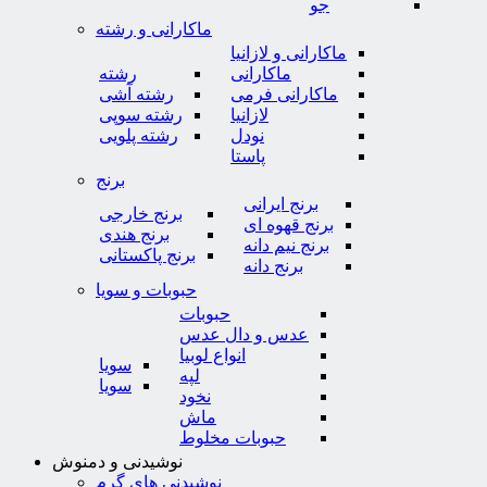
جو
ماکارانی و رشته
ماکارانی و لازانیا
ماکارانی
رشته
ماکارانی فرمی
رشته آشی
لازانیا
رشته سوپی
نودل
رشته پلویی
پاستا
برنج
برنج ایرانی
برنج خارجی
برنج قهوه ای
برنج هندی
برنج نیم دانه
برنج پاکستانی
برنج دانه
حبوبات و سویا
حبوبات
عدس و دال عدس
انواع لوبیا
سویا
لپه
سویا
نخود
ماش
حبوبات مخلوط
نوشیدنی و دمنوش
نوشیدنی های گرم