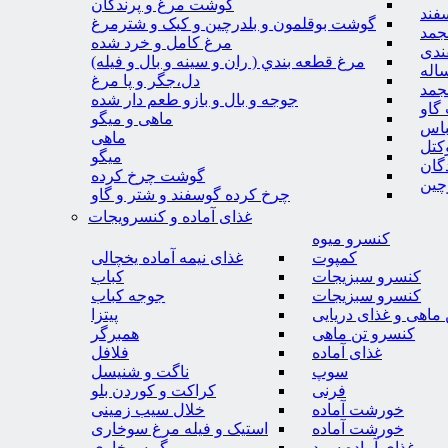
گوشت مرغ و پرندگان
فند
گوشت بوقلمون و بلدرچین و کبک و شترمرغ
جمد
مرغ کامل و خرد شده
ندی
مرغ قطعه بندي ( ران و سينه و بال و فيله)
اله
دل،جگر و پا مرغ
جمد
جوجه و بال و بازو طعم دار شده
گاو
ماهی و میگو
باس
ماهی
کتل
میگو
گان
گوشت چرخ کرده
چین
چرخ کرده گوسفند و شتر و گاو
غذای آماده و کنسرویجات
کنسرو میوه
کمپوت
غذای نیمه آماده یخچالی
کنسرو سبزیجات
کباب
کنسرو سبزیجات
جوجه کباب
ماهی و غذای دریایی
پیتزا
کنسرو تن ماهی
همبرگر
غذای آماده
فلافل
سوپ
ناگت و شنیسل
فرنی
کراکت و کوردن بلو
خورشت آماده
خلال سیب زمینی
خورشت آماده
استیک و فیله مرغ سوخاری
غذای آماده سرد
میگو سوخاری