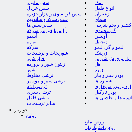
نمک
سس مایونز
انواع فلفل
سس خردل
زعفران
سس فرانسوی و هزار جزیره
سماق
سس سالاد و ساندویچ
کشیر و تخم شربتی
سایر سس ها
گل محمدی
آبلیمو،آبغوره و سرکه
آویشن
آبلیمو
زنجبیل
آبغوره
لیمو و گرد لیمو
سرکه
زرشک
شوریجات و ترشیجات
وانیل و جوش شیرین
خیار شور
هل
زیتون شور و پرورده
زیره
شور
پودر سیر و پیاز
ترشی مخلوط
عصاره ها
ترشی سیر و موسیر
آرد و پودر سوخاری
ترشی لیته
پودر نارگیل
ترشی بندری
دویه ها و چاشنی ها
ترشی فلفل
سایر ترشیجات
خواربار
روغن
روغن مایع
روغن آفتابگردان