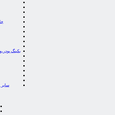
خا
بکینگ پودر،
سایر ا