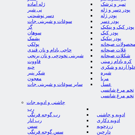
تمبر و ترشک
ژله آماده
پودر دسر و ژله
نی شیر
پودر ژله
دسر نوشیدنی
پودر دسر
سوغات و شیرینی جات
پودر کیک و پنکیک
گز
پودر کیک
سوهان
پودر پنکیک
پشمک
حصولات صبحانه
پولکی
غلات صبحانه
حاجی بادام و نان قندی
شکلات صبحانه
شیرینی نخودچی و نان برنجی
کره بادام زمینی
قاووت
لوا ارده و شکری
حبه
شیره
شکر پنیر
مربا
معجون
عسل
سایر سوغات و شیرینی جات
تخم مرغ شانسی
تخم مرغ شانسی
چاشنی و ادویه جات
رب
ادویه و چاشنی
رب گوجه فرنگی
ادویه دکاری
رب انار
زردچوبه
سس
دارچین
سس گوجه فرنگی