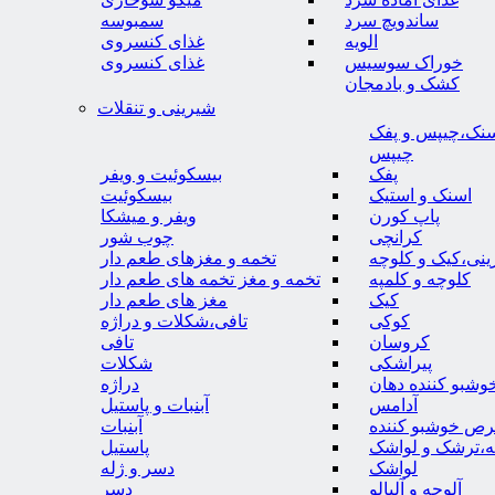
ساندویچ سرد
سمبوسه
الویه
غذای کنسروی
خوراک سوسیس
غذای کنسروی
کشک و بادمجان
شیرینی و تنقلات
نک،چیپس و پفک
چیپس
پفک
بیسکوئیت و ویفر
اسنک و استیک
بیسکوئیت
پاپ کورن
ویفر و میشکا
کرانچی
چوب شور
نی،کیک و کلوچه
تخمه و مغزهای طعم دار
کلوچه و کلمپه
تخمه و مغز تخمه های طعم دار
کیک
مغز های طعم دار
کوکی
تافی،شکلات و دراژه
کروسان
تافی
پیراشکی
شکلات
وشبو کننده دهان
دراژه
آدامس
آبنبات و پاستیل
رص خوشبو کننده
آبنبات
ه،ترشک و لواشک
پاستیل
لواشک
دسر و ژله
آلوچه و آلبالو
دسر