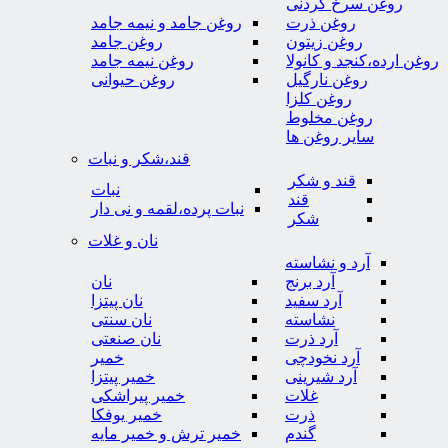
روغن سرخ کردنی
روغن ذرت
روغن جامد و نیمه جامد
روغن زیتون
روغن جامد
روغن ارده،کنجد و کانولا
روغن نیمه جامد
روغن نارگیل
روغن حیوانی
روغن کلزا
روغن مخلوط
سایر روغن ها
قند،شکر و نبات
قند و شکر
نبات
قند
نبات پرده،لقمه و نی دار
شکر
نان و غلات
آرد و نشاسته
آرد برنج
نان
آرد سفید
نان پیتزا
نشاسته
نان سنتی
آرد ذرت
نان صنعتی
آرد نخودچی
خمیر
آرد شیرینی
خمیر پیتزا
غلات
خمیر پیراشکی
ذرت
خمیر یوفکا
گندم
خمیر ترش و خمیر مایه