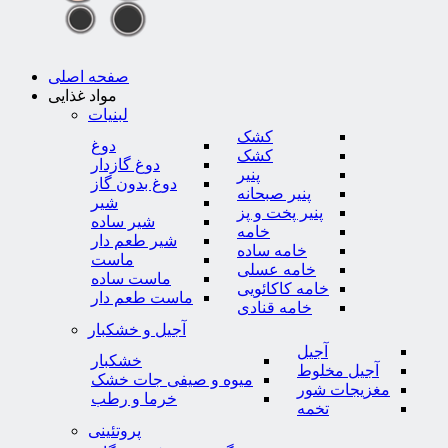
صفحه اصلی
مواد غذایی
لبنیات
کشک
دوغ
کشک
دوغ گازدار
پنیر
دوغ بدون گاز
پنیر صبحانه
شیر
پنیر پخت و پز
شیر ساده
خامه
شیر طعم دار
خامه ساده
ماست
خامه عسلی
ماست ساده
خامه کاکائویی
ماست طعم دار
خامه قنادی
آجیل و خشکبار
آجیل
خشکبار
آجیل مخلوط
میوه و صیفی جات خشک
مغزیجات شور
خرما و رطب
تخمه
پروتئینی