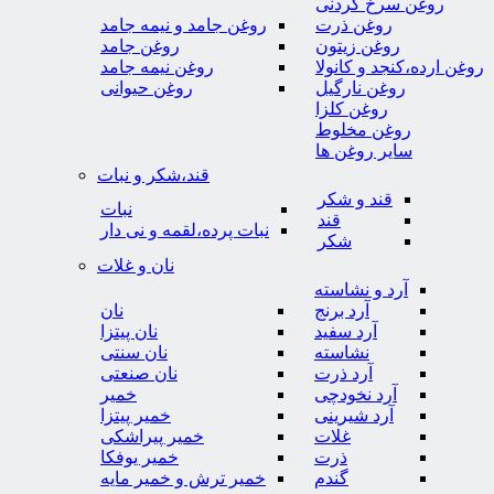
روغن سرخ کردنی
روغن ذرت
روغن جامد و نیمه جامد
روغن زیتون
روغن جامد
روغن ارده،کنجد و کانولا
روغن نیمه جامد
روغن نارگیل
روغن حیوانی
روغن کلزا
روغن مخلوط
سایر روغن ها
قند،شکر و نبات
قند و شکر
نبات
قند
نبات پرده،لقمه و نی دار
شکر
نان و غلات
آرد و نشاسته
آرد برنج
نان
آرد سفید
نان پیتزا
نشاسته
نان سنتی
آرد ذرت
نان صنعتی
آرد نخودچی
خمیر
آرد شیرینی
خمیر پیتزا
غلات
خمیر پیراشکی
ذرت
خمیر یوفکا
گندم
خمیر ترش و خمیر مایه