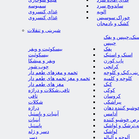
ساندویچ سرد
سمبوسه
الویه
غذای کنسروی
خوراک سوسیس
غذای کنسروی
کشک و بادمجان
شیرینی و تنقلات
نک،چیپس و پفک
چیپس
پفک
بیسکوئیت و ویفر
اسنک و استیک
بیسکوئیت
پاپ کورن
ویفر و میشکا
کرانچی
چوب شور
نی،کیک و کلوچه
تخمه و مغزهای طعم دار
کلوچه و کلمپه
تخمه و مغز تخمه های طعم دار
کیک
مغز های طعم دار
کوکی
تافی،شکلات و دراژه
کروسان
تافی
پیراشکی
شکلات
وشبو کننده دهان
دراژه
آدامس
آبنبات و پاستیل
رص خوشبو کننده
آبنبات
ه،ترشک و لواشک
پاستیل
لواشک
دسر و ژله
آلوچه و آلبالو
دسر