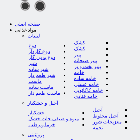
صفحه اصلی
مواد غذایی
لبنیات
کشک
دوغ
کشک
دوغ گازدار
پنیر
دوغ بدون گاز
پنیر صبحانه
شیر
پنیر پخت و پز
شیر ساده
خامه
شیر طعم دار
خامه ساده
ماست
خامه عسلی
ماست ساده
خامه کاکائویی
ماست طعم دار
خامه قنادی
آجیل و خشکبار
آجیل
خشکبار
آجیل مخلوط
میوه و صیفی جات خشک
مغزیجات شور
خرما و رطب
تخمه
پروتئینی