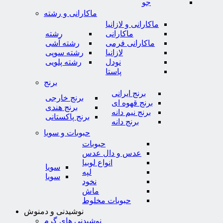
جو
ماکارانی و رشته
ماکارانی و لازانیا
ماکارانی
رشته
ماکارانی فرمی
رشته آشی
لازانیا
رشته سوپی
نودل
رشته پلویی
پاستا
برنج
برنج ایرانی
برنج خارجی
برنج قهوه ای
برنج هندی
برنج نیم دانه
برنج پاکستانی
برنج دانه
حبوبات و سویا
حبوبات
عدس و دال عدس
انواع لوبیا
سویا
لپه
سویا
نخود
ماش
حبوبات مخلوط
نوشیدنی و دمنوش
نوشیدنی های گرم