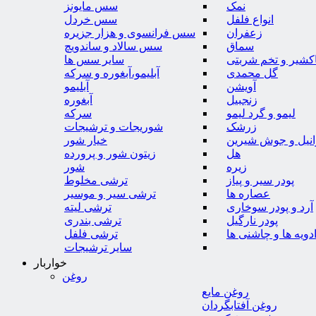
نمک
سس مایونز
انواع فلفل
سس خردل
زعفران
سس فرانسوی و هزار جزیره
سماق
سس سالاد و ساندویچ
کشیر و تخم شربتی
سایر سس ها
گل محمدی
آبلیمو،آبغوره و سرکه
آویشن
آبلیمو
زنجبیل
آبغوره
لیمو و گرد لیمو
سرکه
زرشک
شوریجات و ترشیجات
وانیل و جوش شیرین
خیار شور
هل
زیتون شور و پرورده
زیره
شور
پودر سیر و پیاز
ترشی مخلوط
عصاره ها
ترشی سیر و موسیر
آرد و پودر سوخاری
ترشی لیته
پودر نارگیل
ترشی بندری
دویه ها و چاشنی ها
ترشی فلفل
سایر ترشیجات
خواربار
روغن
روغن مایع
روغن آفتابگردان