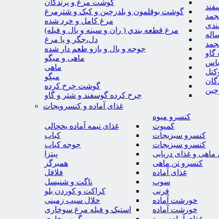
گوشت مرغ و پرندگان
فند
گوشت بوقلمون و بلدرچین و کبک و شترمرغ
جمد
مرغ کامل و خرد شده
ندی
مرغ قطعه بندي ( ران و سينه و بال و فيله)
اله
دل،جگر و پا مرغ
جمد
جوجه و بال و بازو طعم دار شده
گاو
ماهی و میگو
باس
ماهی
کتل
میگو
گان
گوشت چرخ کرده
چین
چرخ کرده گوسفند و شتر و گاو
غذای آماده و کنسرویجات
کنسرو میوه
کمپوت
غذای نیمه آماده یخچالی
کنسرو سبزیجات
کباب
کنسرو سبزیجات
جوجه کباب
ماهی و غذای دریایی
پیتزا
کنسرو تن ماهی
همبرگر
غذای آماده
فلافل
سوپ
ناگت و شنیسل
فرنی
کراکت و کوردن بلو
خورشت آماده
خلال سیب زمینی
خورشت آماده
استیک و فیله مرغ سوخاری
غذای آماده سرد
میگو سوخاری