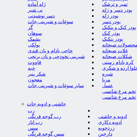
تمبر و ترشک
ژله آماده
پودر دسر و ژله
نی شیر
پودر ژله
دسر نوشیدنی
پودر دسر
سوغات و شیرینی جات
پودر کیک و پنکیک
گز
پودر کیک
سوهان
پودر پنکیک
پشمک
حصولات صبحانه
پولکی
غلات صبحانه
حاجی بادام و نان قندی
شکلات صبحانه
شیرینی نخودچی و نان برنجی
کره بادام زمینی
قاووت
لوا ارده و شکری
حبه
شیره
شکر پنیر
مربا
معجون
عسل
سایر سوغات و شیرینی جات
تخم مرغ شانسی
تخم مرغ شانسی
چاشنی و ادویه جات
رب
ادویه و چاشنی
رب گوجه فرنگی
ادویه دکاری
رب انار
زردچوبه
سس
دارچین
سس گوجه فرنگی