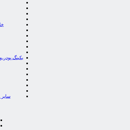
خا
بکینگ پودر،
سایر ا