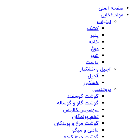
صفحه اصلی
مواد غذایی
لبنیات
کشک
پنیر
خامه
دوغ
شیر
ماست
آجیل و خشکبار
آجیل
خشکبار
پروتئینی
گوشت گوسفند
گوشت گاو و گوساله
سوسیس کالباس
تخم پرندگان
گوشت مرغ و پرندگان
ماهی و میگو
گوشت چرخ کرده