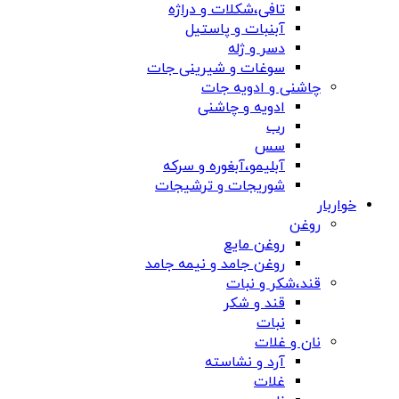
تافی،شکلات و دراژه
آبنبات و پاستیل
دسر و ژله
سوغات و شیرینی جات
چاشنی و ادویه جات
ادویه و چاشنی
رب
سس
آبلیمو،آبغوره و سرکه
شوریجات و ترشیجات
خواربار
روغن
روغن مایع
روغن جامد و نیمه جامد
قند،شکر و نبات
قند و شکر
نبات
نان و غلات
آرد و نشاسته
غلات