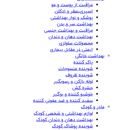
مراقبت از پوست و مو
اسپری،عطر و ادکلن
پوشک و نوار بهداشتی
بهداشت سر و بدن
مراقبت و بهداشت جنسی
بهداشت دهان و دندان
محصولات سلولزی
ایمنی در مقابل بیماری
بهداشت خانگی
پاک کننده
شوینده منسوجات
شوینده ظروف
لوله بازکن و رسوبگیر
حشره کش
خوشبو کننده و بوگیر
سفید کننده و ضد عفونی کننده
مادر و کودک
لوازم بهداشتی و شخصی کودک
بهداشت دهان و دندان کودک
شوینده پوشاک کودک