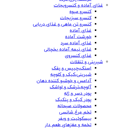
غذای آماده و کنسرویجات
کنسرو میوه
کنسرو سبزیجات
کنسرو تن ماهی و غذای دریایی
غذای آماده
خورشت آماده
غذای آماده سرد
غذای نیمه آماده یخچالی
غذای کنسروی
شیرینی و تنقلات
اسنک،چیپس و پفک
شیرینی،کیک و کلوچه
آدامس و خوشبو کننده دهان
آلوچه،ترشک و لواشک
پودر دسر و ژله
پودر کیک و پنکیک
محصولات صبحانه
تخم مرغ شانسی
بیسکوئیت و ویفر
تخمه و مغزهای طعم دار