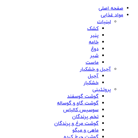
صفحه اصلی
مواد غذایی
لبنیات
کشک
پنیر
خامه
دوغ
شیر
ماست
آجیل و خشکبار
آجیل
خشکبار
پروتئینی
گوشت گوسفند
گوشت گاو و گوساله
سوسیس کالباس
تخم پرندگان
گوشت مرغ و پرندگان
ماهی و میگو
گوشت چرخ کرده