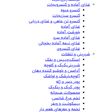
غذای آماده و کنسرویجات
کنسرو میوه
کنسرو سبزیجات
کنسرو تن ماهی و غذای دریایی
غذای آماده
خورشت آماده
غذای آماده سرد
غذای نیمه آماده یخچالی
غذای کنسروی
شیرینی و تنقلات
اسنک،چیپس و پفک
شیرینی،کیک و کلوچه
آدامس و خوشبو کننده دهان
آلوچه،ترشک و لواشک
پودر دسر و ژله
پودر کیک و پنکیک
محصولات صبحانه
تخم مرغ شانسی
بیسکوئیت و ویفر
تخمه و مغزهای طعم دار