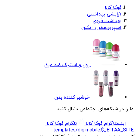
فوکا کالا
آرایشی-بهداشتی
بهداشت فردی
اسپری،عطر و ادکلن
رول و استیک ضد عرق
خوشبو کننده بدن
ما را در شبکه‌های اجتماعی دنبال کنید
اینستاگرام فوکا کالا
تلگرام فوکا کالا
templates/digimobile.$_EITAA_SITE