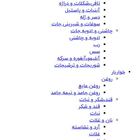
تافی،شکلات و دراژه
آبنبات و پاستیل
دسر و ژله
سوغات و شیرینی جات
چاشنی و ادویه جات
ادویه و چاشنی
رب
سس
آبلیمو،آبغوره و سرکه
شوریجات و ترشیجات
خواربار
روغن
روغن مایع
روغن جامد و نیمه جامد
قند،شکر و نبات
قند و شکر
نبات
نان و غلات
آرد و نشاسته
غلات