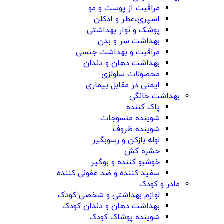
مراقبت از پوست و مو
اسپری،عطر و ادکلن
پوشک و نوار بهداشتی
بهداشت سر و بدن
مراقبت و بهداشت جنسی
بهداشت دهان و دندان
محصولات سلولزی
ایمنی در مقابل بیماری
بهداشت خانگی
پاک کننده
شوینده منسوجات
شوینده ظروف
لوله بازکن و رسوبگیر
حشره کش
خوشبو کننده و بوگیر
سفید کننده و ضد عفونی کننده
مادر و کودک
لوازم بهداشتی و شخصی کودک
بهداشت دهان و دندان کودک
شوینده پوشاک کودک