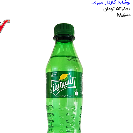
نوشابه گازدار میوه...
54,800
تومان
68,500