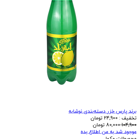
برند پارس خزر
دسته‌بندی نوشابه
تخفیف : 24,900 تومان
104,900
80,000
تومان
موجود شد به من اطلاع بده
محصولات مکمل