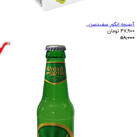
آبمیوه انگور سفیدسن...
47,900
تومان
58,000