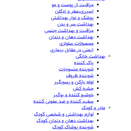
مراقبت از پوست و مو
اسپری،عطر و ادکلن
پوشک و نوار بهداشتی
بهداشت سر و بدن
مراقبت و بهداشت جنسی
بهداشت دهان و دندان
محصولات سلولزی
ایمنی در مقابل بیماری
بهداشت خانگی
پاک کننده
شوینده منسوجات
شوینده ظروف
لوله بازکن و رسوبگیر
حشره کش
خوشبو کننده و بوگیر
سفید کننده و ضد عفونی کننده
مادر و کودک
لوازم بهداشتی و شخصی کودک
بهداشت دهان و دندان کودک
شوینده پوشاک کودک