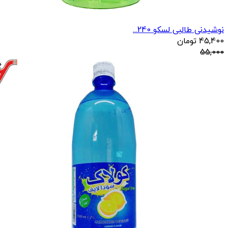
نوشیدنی طالبی لسکو 240...
45,400
تومان
55,000