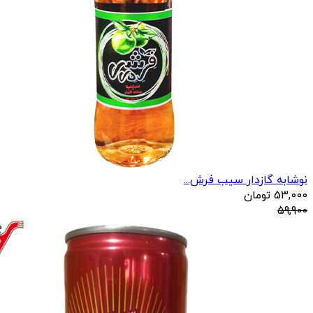
نوشابه گازدار سیب فرش...
53,000
تومان
59,900