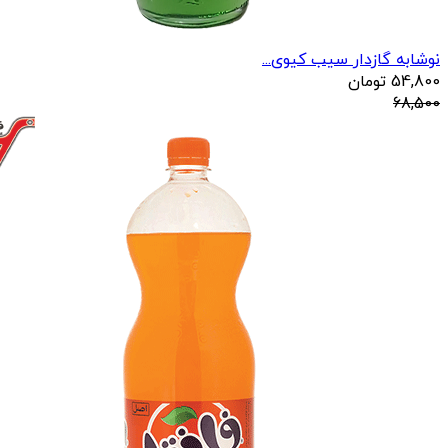
نوشابه گازدار سیب کیوی...
54,800
تومان
68,500