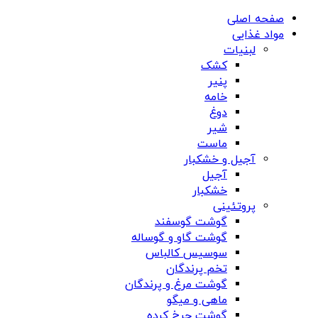
صفحه اصلی
مواد غذایی
لبنیات
کشک
پنیر
خامه
دوغ
شیر
ماست
آجیل و خشکبار
آجیل
خشکبار
پروتئینی
گوشت گوسفند
گوشت گاو و گوساله
سوسیس کالباس
تخم پرندگان
گوشت مرغ و پرندگان
ماهی و میگو
گوشت چرخ کرده