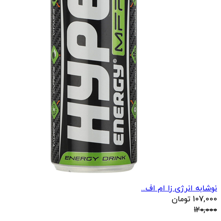
نوشابه انرژی زا ام اف...
107,000
تومان
120,000