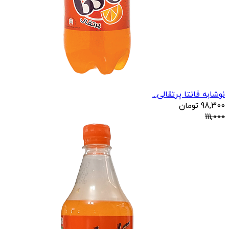
نوشابه فانتا پرتقالی...
98,300
تومان
111,000