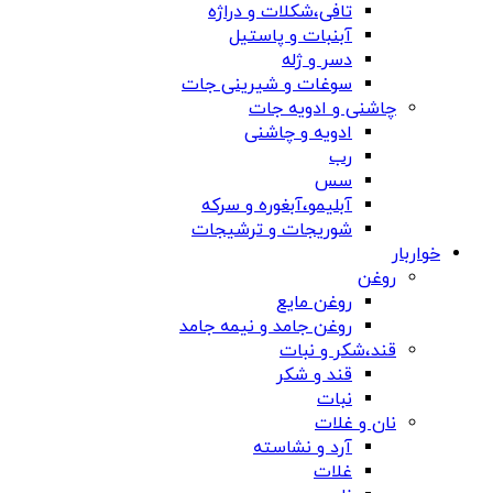
تافی،شکلات و دراژه
آبنبات و پاستیل
دسر و ژله
سوغات و شیرینی جات
چاشنی و ادویه جات
ادویه و چاشنی
رب
سس
آبلیمو،آبغوره و سرکه
شوریجات و ترشیجات
خواربار
روغن
روغن مایع
روغن جامد و نیمه جامد
قند،شکر و نبات
قند و شکر
نبات
نان و غلات
آرد و نشاسته
غلات