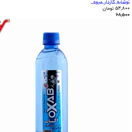
نوشابه گازدار میوه...
54,800
تومان
68,500