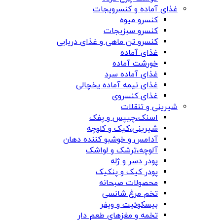
غذای آماده و کنسرویجات
کنسرو میوه
کنسرو سبزیجات
کنسرو تن ماهی و غذای دریایی
غذای آماده
خورشت آماده
غذای آماده سرد
غذای نیمه آماده یخچالی
غذای کنسروی
شیرینی و تنقلات
اسنک،چیپس و پفک
شیرینی،کیک و کلوچه
آدامس و خوشبو کننده دهان
آلوچه،ترشک و لواشک
پودر دسر و ژله
پودر کیک و پنکیک
محصولات صبحانه
تخم مرغ شانسی
بیسکوئیت و ویفر
تخمه و مغزهای طعم دار