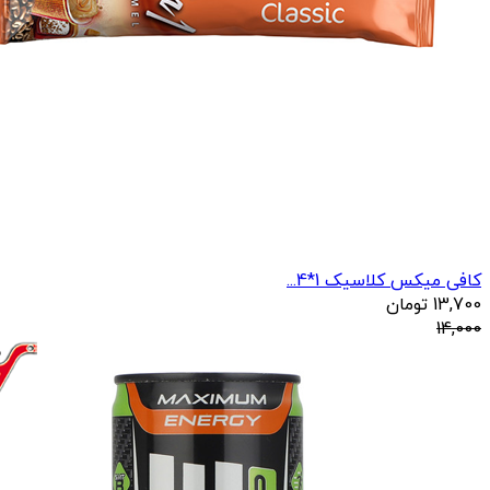
کافی میکس کلاسیک 1*4...
13,700
تومان
14,000