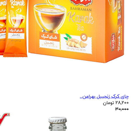
چای کرک زنجبیل بهرامن...
28,200
تومان
30,000