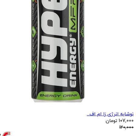
نوشابه انرژی زا ام اف...
107,000
تومان
120,000