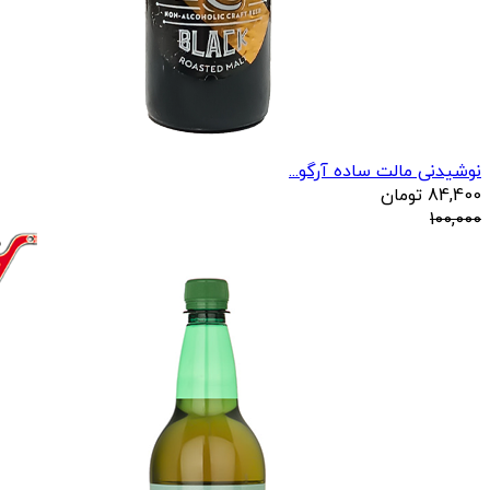
نوشیدنی مالت ساده آرگو...
84,400
تومان
100,000