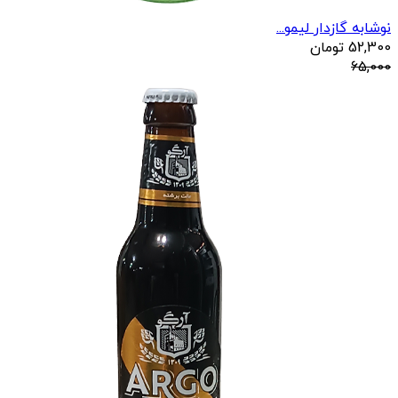
نوشابه گازدار لیمو...
52,300
تومان
65,000