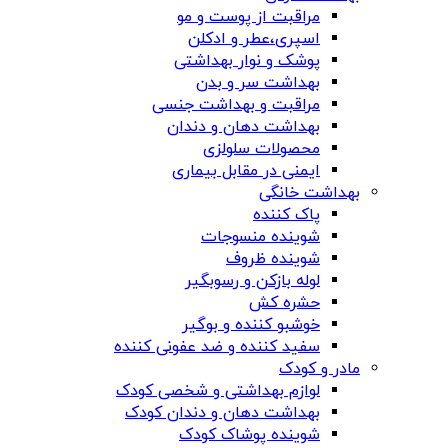
مراقبت از پوست و مو
اسپری،عطر و ادکلن
پوشک و نوار بهداشتی
بهداشت سر و بدن
مراقبت و بهداشت جنسی
بهداشت دهان و دندان
محصولات سلولزی
ایمنی در مقابل بیماری
بهداشت خانگی
پاک کننده
شوینده منسوجات
شوینده ظروف
لوله بازکن و رسوبگیر
حشره کش
خوشبو کننده و بوگیر
سفید کننده و ضد عفونی کننده
مادر و کودک
لوازم بهداشتی و شخصی کودک
بهداشت دهان و دندان کودک
شوینده پوشاک کودک