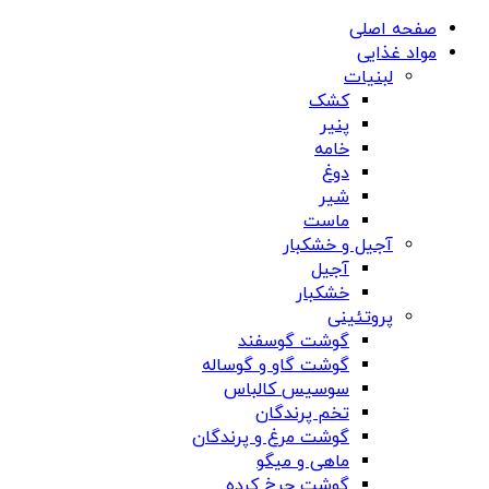
صفحه اصلی
مواد غذایی
لبنیات
کشک
پنیر
خامه
دوغ
شیر
ماست
آجیل و خشکبار
آجیل
خشکبار
پروتئینی
گوشت گوسفند
گوشت گاو و گوساله
سوسیس کالباس
تخم پرندگان
گوشت مرغ و پرندگان
ماهی و میگو
گوشت چرخ کرده