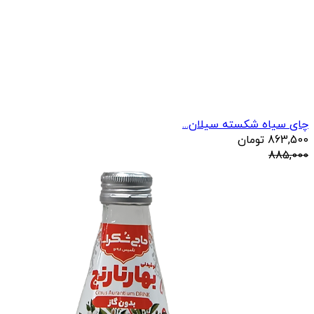
چای سیاه شکسته سیلان...
863,500
تومان
885,000