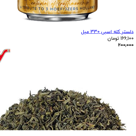
دلستر کله اسبی 330 میل
166,100
تومان
200,000