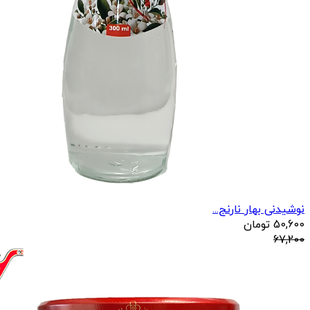
نوشیدنی بهار نارنج...
50,600
تومان
67,200