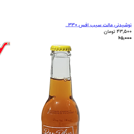
نوشیدنی مالت سیب افس 330...
43,500
تومان
65,000