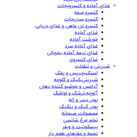
غذای آماده و کنسرویجات
کنسرو میوه
کنسرو سبزیجات
کنسرو تن ماهی و غذای دریایی
غذای آماده
خورشت آماده
غذای آماده سرد
غذای نیمه آماده یخچالی
غذای کنسروی
شیرینی و تنقلات
اسنک،چیپس و پفک
شیرینی،کیک و کلوچه
آدامس و خوشبو کننده دهان
آلوچه،ترشک و لواشک
پودر دسر و ژله
پودر کیک و پنکیک
محصولات صبحانه
تخم مرغ شانسی
بیسکوئیت و ویفر
تخمه و مغزهای طعم دار