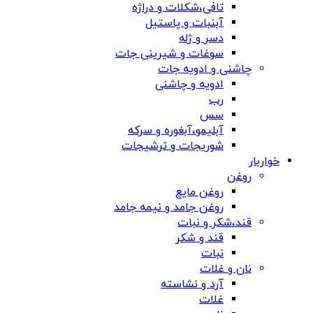
تافی،شکلات و دراژه
آبنبات و پاستیل
دسر و ژله
سوغات و شیرینی جات
چاشنی و ادویه جات
ادویه و چاشنی
رب
سس
آبلیمو،آبغوره و سرکه
شوریجات و ترشیجات
خواربار
روغن
روغن مایع
روغن جامد و نیمه جامد
قند،شکر و نبات
قند و شکر
نبات
نان و غلات
آرد و نشاسته
غلات