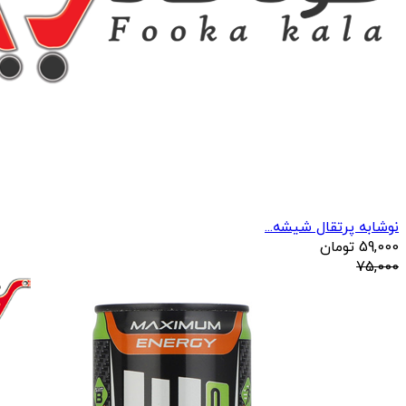
نوشابه پرتقال شیشه...
59,000
تومان
75,000