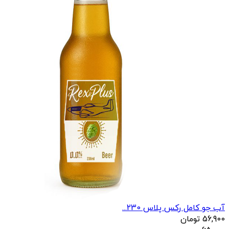
آب جو کامل رکس پلاس 230...
56,900
تومان