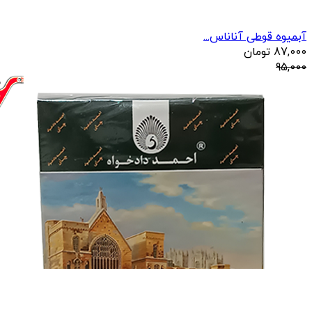
آبمیوه قوطی آناناس...
87,000
تومان
95,000