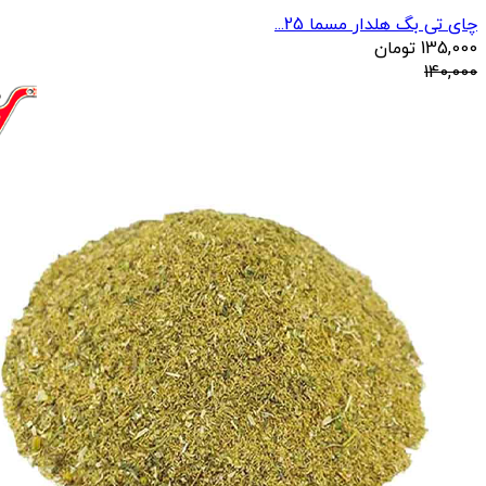
چای تی بگ هلدار مسما 25...
135,000
تومان
140,000