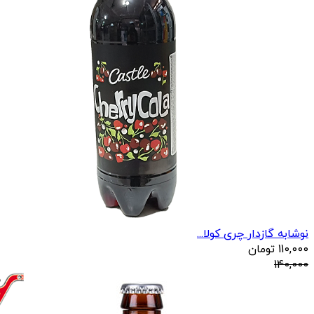
نوشابه گازدار چری کولا...
110,000
تومان
140,000