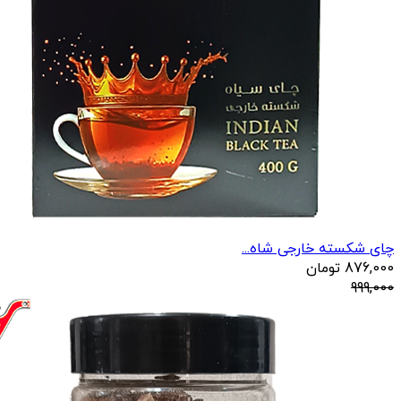
چای شکسته خارجی شاه...
876,000
تومان
999,000