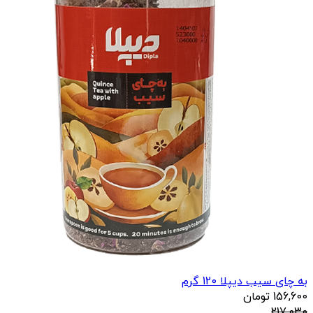
به چای سیب دیپلا 120 گرم
156,600
تومان
217,030