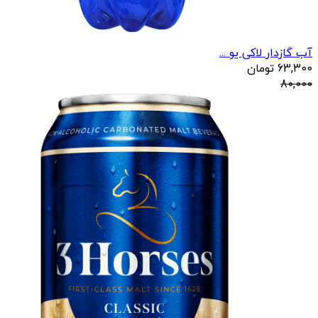
آب گازدار لاکی یو ...
63,300
تومان
80,000