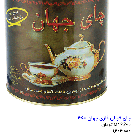
چای قوطی فلزی جهان 450...
1,146,600
تومان
1,204,000