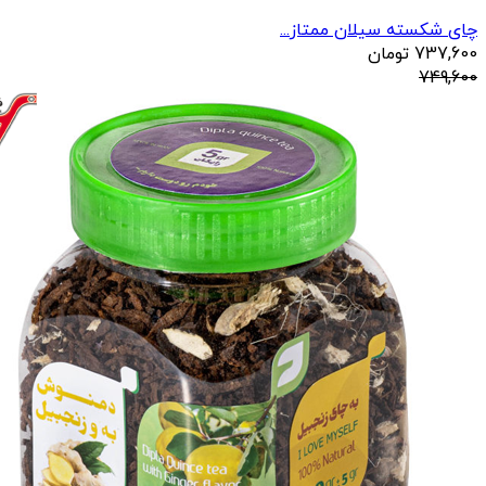
چای شکسته سیلان ممتاز...
737,600
تومان
749,600