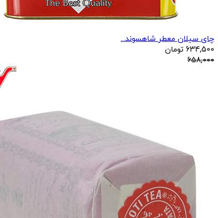
چای سیلان معطر شاهسوند...
634,500
تومان
658,000