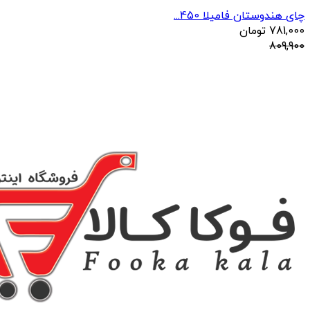
چای هندوستان فامیلا 450...
781,000
تومان
809,900