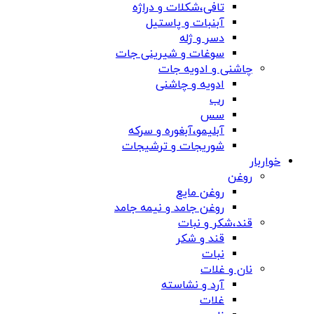
تافی،شکلات و دراژه
آبنبات و پاستیل
دسر و ژله
سوغات و شیرینی جات
چاشنی و ادویه جات
ادویه و چاشنی
رب
سس
آبلیمو،آبغوره و سرکه
شوریجات و ترشیجات
خواربار
روغن
روغن مایع
روغن جامد و نیمه جامد
قند،شکر و نبات
قند و شکر
نبات
نان و غلات
آرد و نشاسته
غلات