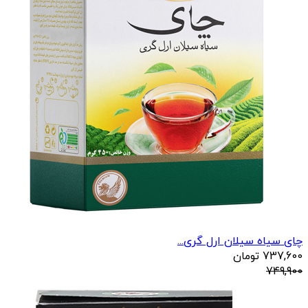
چای سیاه سیلان ارل گری...
737,600
تومان
749,900