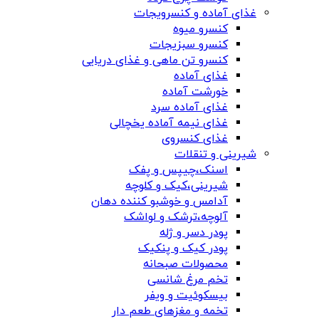
غذای آماده و کنسرویجات
کنسرو میوه
کنسرو سبزیجات
کنسرو تن ماهی و غذای دریایی
غذای آماده
خورشت آماده
غذای آماده سرد
غذای نیمه آماده یخچالی
غذای کنسروی
شیرینی و تنقلات
اسنک،چیپس و پفک
شیرینی،کیک و کلوچه
آدامس و خوشبو کننده دهان
آلوچه،ترشک و لواشک
پودر دسر و ژله
پودر کیک و پنکیک
محصولات صبحانه
تخم مرغ شانسی
بیسکوئیت و ویفر
تخمه و مغزهای طعم دار