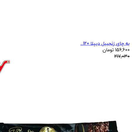
به چای زنجبیل دیپلا 120...
156,600
تومان
217,030