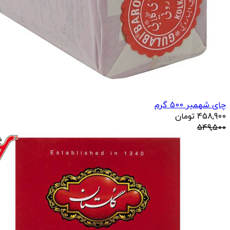
چای شهمیر 500 گرم
458,900
تومان
549,500