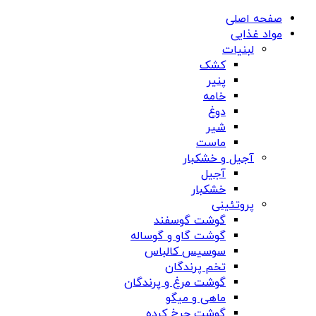
صفحه اصلی
مواد غذایی
لبنیات
کشک
پنیر
خامه
دوغ
شیر
ماست
آجیل و خشکبار
آجیل
خشکبار
پروتئینی
گوشت گوسفند
گوشت گاو و گوساله
سوسیس کالباس
تخم پرندگان
گوشت مرغ و پرندگان
ماهی و میگو
گوشت چرخ کرده