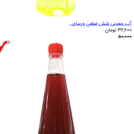
آب معدنی شش ضلعی ورسای...
32,200
تومان
50,000