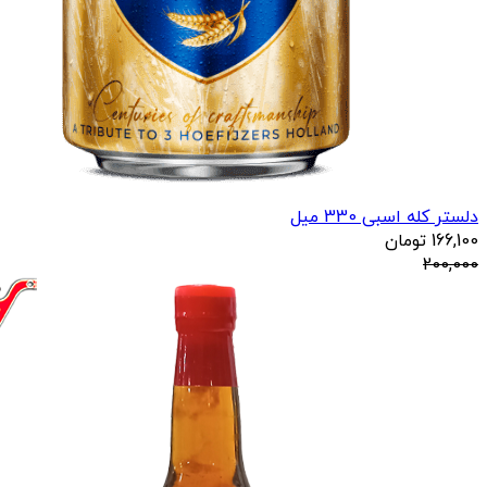
دلستر کله اسبی 330 میل
166,100
تومان
200,000