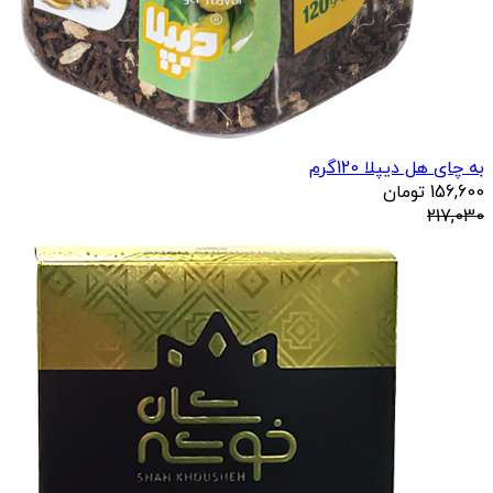
به چای هل دیپلا 120گرم
156,600
تومان
217,030