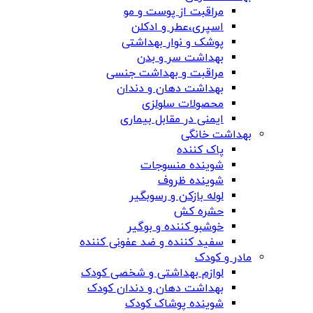
مراقبت از پوست و مو
اسپری،عطر و ادکلن
پوشک و نوار بهداشتی
بهداشت سر و بدن
مراقبت و بهداشت جنسی
بهداشت دهان و دندان
محصولات سلولزی
ایمنی در مقابل بیماری
بهداشت خانگی
پاک کننده
شوینده منسوجات
شوینده ظروف
لوله بازکن و رسوبگیر
حشره کش
خوشبو کننده و بوگیر
سفید کننده و ضد عفونی کننده
مادر و کودک
لوازم بهداشتی و شخصی کودک
بهداشت دهان و دندان کودک
شوینده پوشاک کودک