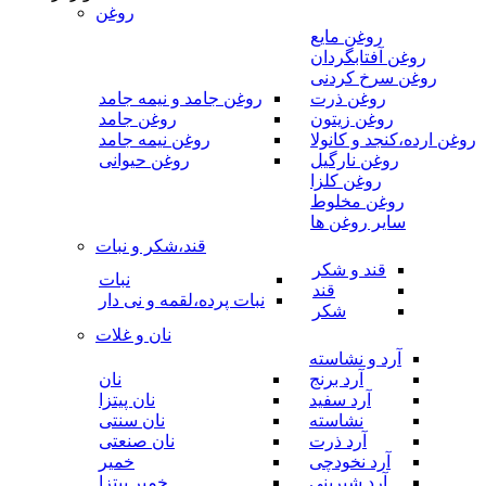
روغن
روغن مایع
روغن آفتابگردان
روغن سرخ کردنی
روغن ذرت
روغن جامد و نیمه جامد
روغن زیتون
روغن جامد
روغن ارده،کنجد و کانولا
روغن نیمه جامد
روغن نارگیل
روغن حیوانی
روغن کلزا
روغن مخلوط
سایر روغن ها
قند،شکر و نبات
قند و شکر
نبات
قند
نبات پرده،لقمه و نی دار
شکر
نان و غلات
آرد و نشاسته
آرد برنج
نان
آرد سفید
نان پیتزا
نشاسته
نان سنتی
آرد ذرت
نان صنعتی
آرد نخودچی
خمیر
آرد شیرینی
خمیر پیتزا