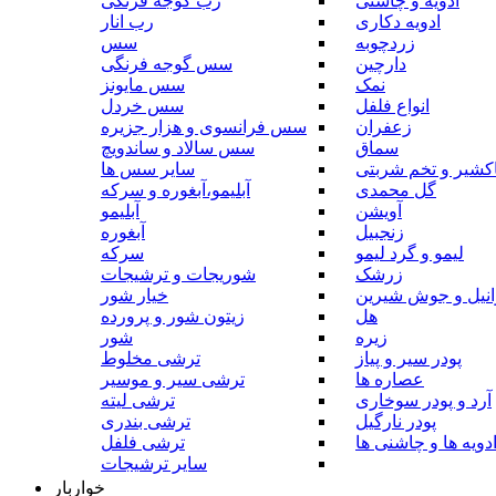
ادویه و چاشنی
رب گوجه فرنگی
ادویه دکاری
رب انار
زردچوبه
سس
دارچین
سس گوجه فرنگی
نمک
سس مایونز
انواع فلفل
سس خردل
زعفران
سس فرانسوی و هزار جزیره
سماق
سس سالاد و ساندویچ
کشیر و تخم شربتی
سایر سس ها
گل محمدی
آبلیمو،آبغوره و سرکه
آویشن
آبلیمو
زنجبیل
آبغوره
لیمو و گرد لیمو
سرکه
زرشک
شوریجات و ترشیجات
وانیل و جوش شیرین
خیار شور
هل
زیتون شور و پرورده
زیره
شور
پودر سیر و پیاز
ترشی مخلوط
عصاره ها
ترشی سیر و موسیر
آرد و پودر سوخاری
ترشی لیته
پودر نارگیل
ترشی بندری
دویه ها و چاشنی ها
ترشی فلفل
سایر ترشیجات
خواربار