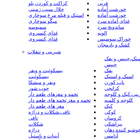
فرنی
کراکت و کوردن بلو
خورشت آماده
خلال سیب زمینی
خورشت آماده
استیک و فیله مرغ سوخاری
غذای آماده سرد
میگو سوخاری
ساندویچ سرد
سمبوسه
الویه
غذای کنسروی
خوراک سوسیس
غذای کنسروی
کشک و بادمجان
شیرینی و تنقلات
نک،چیپس و پفک
چیپس
پفک
بیسکوئیت و ویفر
اسنک و استیک
بیسکوئیت
پاپ کورن
ویفر و میشکا
کرانچی
چوب شور
نی،کیک و کلوچه
تخمه و مغزهای طعم دار
کلوچه و کلمپه
تخمه و مغز تخمه های طعم دار
کیک
مغز های طعم دار
کوکی
تافی،شکلات و دراژه
کروسان
تافی
پیراشکی
شکلات
وشبو کننده دهان
دراژه
آدامس
آبنبات و پاستیل