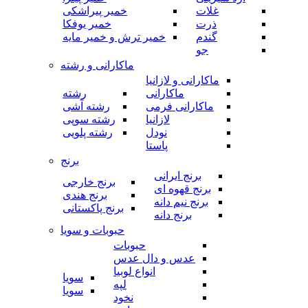
غلات
خمیر پیراشکی
ذرت
خمیر یوفکا
گندم
خمیر ترش و خمیر مایه
جو
ماکارانی و رشته
ماکارانی و لازانیا
ماکارانی
رشته
ماکارانی فرمی
رشته آشی
لازانیا
رشته سوپی
نودل
رشته پلویی
پاستا
برنج
برنج ایرانی
برنج خارجی
برنج قهوه ای
برنج هندی
برنج نیم دانه
برنج پاکستانی
برنج دانه
حبوبات و سویا
حبوبات
عدس و دال عدس
انواع لوبیا
سویا
لپه
سویا
نخود