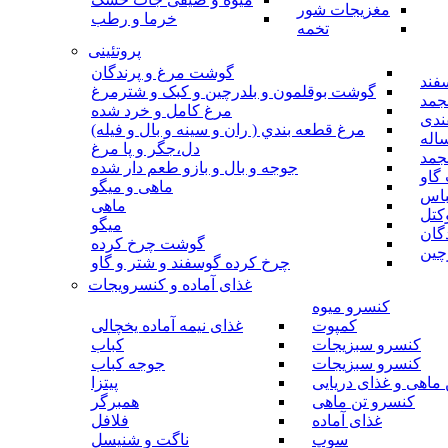
مغزیجات شور
خرما و رطب
تخمه
پروتئینی
گوشت مرغ و پرندگان
فند
گوشت بوقلمون و بلدرچین و کبک و شترمرغ
جمد
مرغ کامل و خرد شده
ندی
مرغ قطعه بندي ( ران و سينه و بال و فيله)
اله
دل،جگر و پا مرغ
جمد
جوجه و بال و بازو طعم دار شده
گاو
ماهی و میگو
باس
ماهی
کتل
میگو
گان
گوشت چرخ کرده
چین
چرخ کرده گوسفند و شتر و گاو
غذای آماده و کنسرویجات
کنسرو میوه
کمپوت
غذای نیمه آماده یخچالی
کنسرو سبزیجات
کباب
کنسرو سبزیجات
جوجه کباب
ماهی و غذای دریایی
پیتزا
کنسرو تن ماهی
همبرگر
غذای آماده
فلافل
سوپ
ناگت و شنیسل