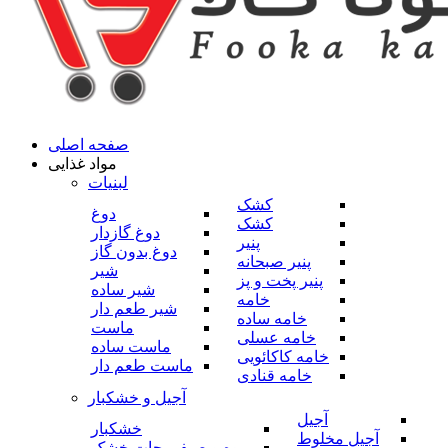
صفحه اصلی
مواد غذایی
لبنیات
کشک
دوغ
کشک
دوغ گازدار
پنیر
دوغ بدون گاز
پنیر صبحانه
شیر
پنیر پخت و پز
شیر ساده
خامه
شیر طعم دار
خامه ساده
ماست
خامه عسلی
ماست ساده
خامه کاکائویی
ماست طعم دار
خامه قنادی
آجیل و خشکبار
آجیل
خشکبار
آجیل مخلوط
میوه و صیفی جات خشک