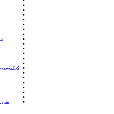
خا
بکینگ پودر،
سایر ا