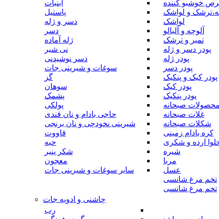
رص خوشبو کننده
آبنبات
ه،ترشک و لواشک
پاستیل
لواشک
دسر و ژله
آلوچه و آلبالو
دسر
تمبر و ترشک
ژله آماده
پودر دسر و ژله
نی شیر
پودر ژله
دسر نوشیدنی
پودر دسر
سوغات و شیرینی جات
پودر کیک و پنکیک
گز
پودر کیک
سوهان
پودر پنکیک
پشمک
حصولات صبحانه
پولکی
غلات صبحانه
حاجی بادام و نان قندی
شکلات صبحانه
شیرینی نخودچی و نان برنجی
کره بادام زمینی
قاووت
لوا ارده و شکری
حبه
شیره
شکر پنیر
مربا
معجون
عسل
سایر سوغات و شیرینی جات
تخم مرغ شانسی
تخم مرغ شانسی
چاشنی و ادویه جات
رب