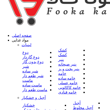
صفحه اصلی
مواد غذایی
لبنیات
کشک
دوغ
کشک
دوغ گازدار
پنیر
دوغ بدون گاز
پنیر صبحانه
شیر
پنیر پخت و پز
شیر ساده
خامه
شیر طعم دار
خامه ساده
ماست
خامه عسلی
ماست ساده
خامه کاکائویی
ماست طعم دار
خامه قنادی
آجیل و خشکبار
آجیل
خشکبار
آجیل مخلوط
میوه و صیفی جات خشک