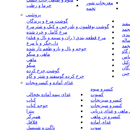
مغزیجات شور
خرما و رطب
تخمه
پروتئینی
گوشت مرغ و پرندگان
فند
گوشت بوقلمون و بلدرچین و کبک و شترمرغ
جمد
مرغ کامل و خرد شده
ندی
مرغ قطعه بندي ( ران و سينه و بال و فيله)
اله
دل،جگر و پا مرغ
جمد
جوجه و بال و بازو طعم دار شده
گاو
ماهی و میگو
باس
ماهی
کتل
میگو
گان
گوشت چرخ کرده
چین
چرخ کرده گوسفند و شتر و گاو
غذای آماده و کنسرویجات
کنسرو میوه
کمپوت
غذای نیمه آماده یخچالی
کنسرو سبزیجات
کباب
کنسرو سبزیجات
جوجه کباب
ماهی و غذای دریایی
پیتزا
کنسرو تن ماهی
همبرگر
غذای آماده
فلافل
سوپ
ناگت و شنیسل