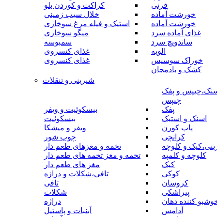
فرنی
کراکت و کوردن بلو
خورشت آماده
خلال سیب زمینی
خورشت آماده
استیک و فیله مرغ سوخاری
غذای آماده سرد
میگو سوخاری
ساندویچ سرد
سمبوسه
الویه
غذای کنسروی
خوراک سوسیس
غذای کنسروی
کشک و بادمجان
شیرینی و تنقلات
نک،چیپس و پفک
چیپس
پفک
بیسکوئیت و ویفر
اسنک و استیک
بیسکوئیت
پاپ کورن
ویفر و میشکا
کرانچی
چوب شور
نی،کیک و کلوچه
تخمه و مغزهای طعم دار
کلوچه و کلمپه
تخمه و مغز تخمه های طعم دار
کیک
مغز های طعم دار
کوکی
تافی،شکلات و دراژه
کروسان
تافی
پیراشکی
شکلات
وشبو کننده دهان
دراژه
آدامس
آبنبات و پاستیل