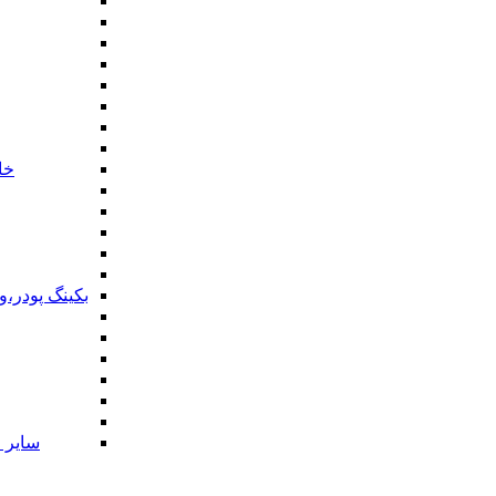
خا
بکینگ پودر،
سایر ا