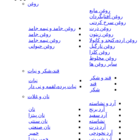
روغن
روغن مایع
روغن آفتابگردان
روغن سرخ کردنی
روغن ذرت
روغن جامد و نیمه جامد
روغن زیتون
روغن جامد
روغن ارده،کنجد و کانولا
روغن نیمه جامد
روغن نارگیل
روغن حیوانی
روغن کلزا
روغن مخلوط
سایر روغن ها
قند،شکر و نبات
قند و شکر
نبات
قند
نبات پرده،لقمه و نی دار
شکر
نان و غلات
آرد و نشاسته
آرد برنج
نان
آرد سفید
نان پیتزا
نشاسته
نان سنتی
آرد ذرت
نان صنعتی
آرد نخودچی
خمیر
آرد شیرینی
خمیر پیتزا