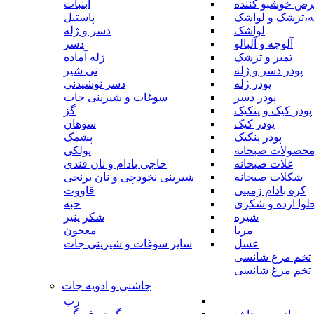
رص خوشبو کننده
آبنبات
ه،ترشک و لواشک
پاستیل
لواشک
دسر و ژله
آلوچه و آلبالو
دسر
تمبر و ترشک
ژله آماده
پودر دسر و ژله
نی شیر
پودر ژله
دسر نوشیدنی
پودر دسر
سوغات و شیرینی جات
پودر کیک و پنکیک
گز
پودر کیک
سوهان
پودر پنکیک
پشمک
حصولات صبحانه
پولکی
غلات صبحانه
حاجی بادام و نان قندی
شکلات صبحانه
شیرینی نخودچی و نان برنجی
کره بادام زمینی
قاووت
لوا ارده و شکری
حبه
شیره
شکر پنیر
مربا
معجون
عسل
سایر سوغات و شیرینی جات
تخم مرغ شانسی
تخم مرغ شانسی
چاشنی و ادویه جات
رب