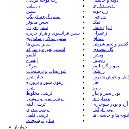
ادویه و چاشنی
رب گوجه فرنگی
ادویه دکاری
رب انار
زردچوبه
سس
دارچین
سس گوجه فرنگی
نمک
سس مایونز
انواع فلفل
سس خردل
زعفران
سس فرانسوی و هزار جزیره
سماق
سس سالاد و ساندویچ
کشیر و تخم شربتی
سایر سس ها
گل محمدی
آبلیمو،آبغوره و سرکه
آویشن
آبلیمو
زنجبیل
آبغوره
لیمو و گرد لیمو
سرکه
زرشک
شوریجات و ترشیجات
وانیل و جوش شیرین
خیار شور
هل
زیتون شور و پرورده
زیره
شور
پودر سیر و پیاز
ترشی مخلوط
عصاره ها
ترشی سیر و موسیر
آرد و پودر سوخاری
ترشی لیته
پودر نارگیل
ترشی بندری
دویه ها و چاشنی ها
ترشی فلفل
سایر ترشیجات
خواربار