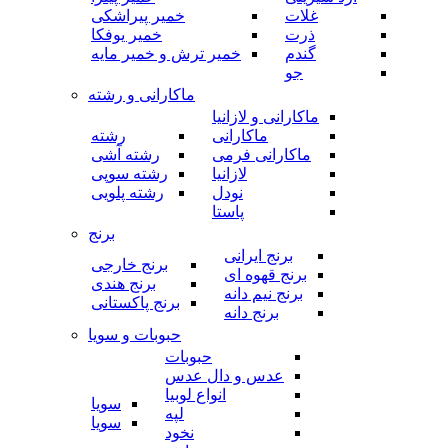
غلات
خمیر پیراشکی
ذرت
خمیر یوفکا
گندم
خمیر ترش و خمیر مایه
جو
ماکارانی و رشته
ماکارانی و لازانیا
ماکارانی
رشته
ماکارانی فرمی
رشته آشی
لازانیا
رشته سوپی
نودل
رشته پلویی
پاستا
برنج
برنج ایرانی
برنج خارجی
برنج قهوه ای
برنج هندی
برنج نیم دانه
برنج پاکستانی
برنج دانه
حبوبات و سویا
حبوبات
عدس و دال عدس
انواع لوبیا
سویا
لپه
سویا
نخود