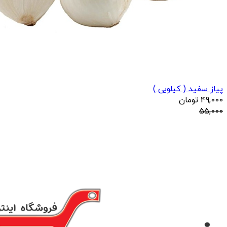
پیاز سفید ( کیلویی )
49,000
تومان
55,000