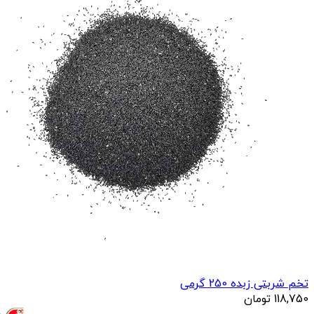
تخم شربتی زبده 250 گرمی
118,750
تومان