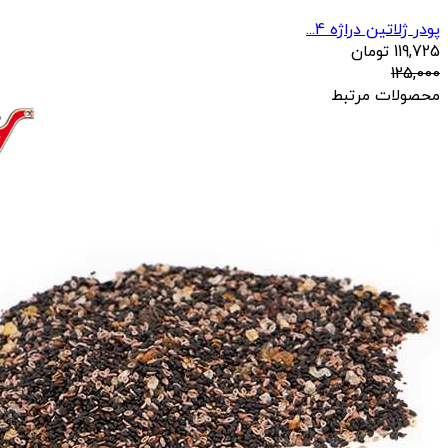
پودر ژلاتین دراژه 4...
119,725
تومان
125,000
محصولات مرتبط