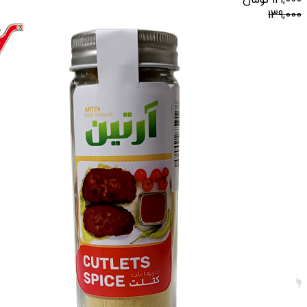
121,000
تومان
139,000