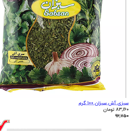
سبزی آش سبزان 100 گرم
83,160
تومان
92,750