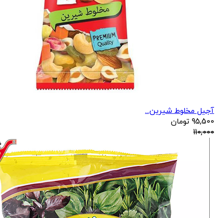
آجیل مخلوط شیرین...
95,500
تومان
110,000