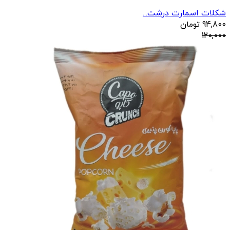
شکلات اسمارت درشت...
94,800
تومان
120,000