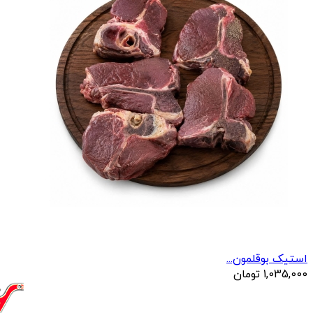
استیک بوقلمون...
1,035,000
تومان