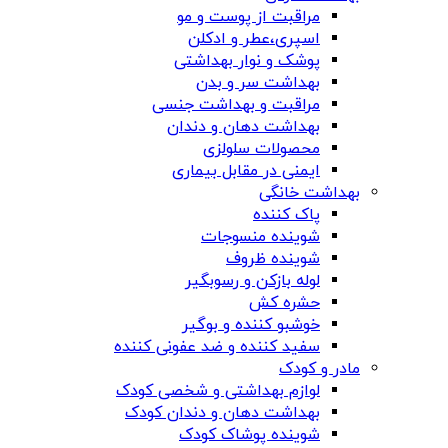
مراقبت از پوست و مو
اسپری،عطر و ادکلن
پوشک و نوار بهداشتی
بهداشت سر و بدن
مراقبت و بهداشت جنسی
بهداشت دهان و دندان
محصولات سلولزی
ایمنی در مقابل بیماری
بهداشت خانگی
پاک کننده
شوینده منسوجات
شوینده ظروف
لوله بازکن و رسوبگیر
حشره کش
خوشبو کننده و بوگیر
سفید کننده و ضد عفونی کننده
مادر و کودک
لوازم بهداشتی و شخصی کودک
بهداشت دهان و دندان کودک
شوینده پوشاک کودک