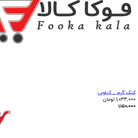
کبک گرم _ کیلویی
1,034,000
تومان
1,150,000