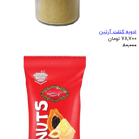
ادویه کتلت آرتین
78,700
تومان
80,000