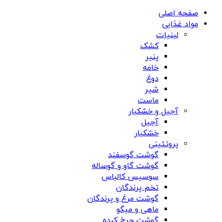
صفحه اصلی
مواد غذایی
لبنیات
کشک
پنیر
خامه
دوغ
شیر
ماست
آجیل و خشکبار
آجیل
خشکبار
پروتئینی
گوشت گوسفند
گوشت گاو و گوساله
سوسیس کالباس
تخم پرندگان
گوشت مرغ و پرندگان
ماهی و میگو
گوشت چرخ کرده