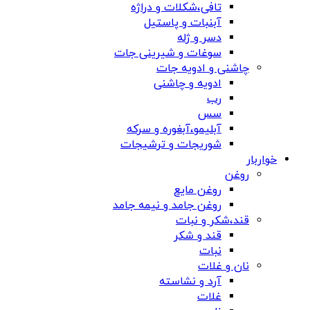
تافی،شکلات و دراژه
آبنبات و پاستیل
دسر و ژله
سوغات و شیرینی جات
چاشنی و ادویه جات
ادویه و چاشنی
رب
سس
آبلیمو،آبغوره و سرکه
شوریجات و ترشیجات
خواربار
روغن
روغن مایع
روغن جامد و نیمه جامد
قند،شکر و نبات
قند و شکر
نبات
نان و غلات
آرد و نشاسته
غلات