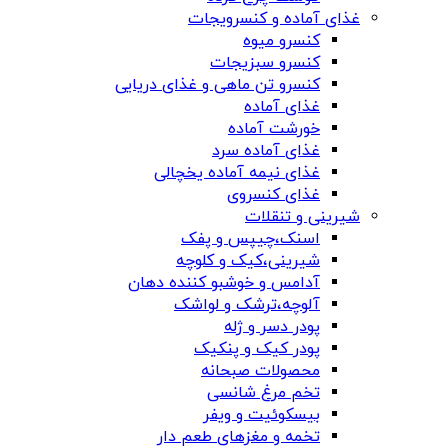
غذای آماده و کنسرویجات
کنسرو میوه
کنسرو سبزیجات
کنسرو تن ماهی و غذای دریایی
غذای آماده
خورشت آماده
غذای آماده سرد
غذای نیمه آماده یخچالی
غذای کنسروی
شیرینی و تنقلات
اسنک،چیپس و پفک
شیرینی،کیک و کلوچه
آدامس و خوشبو کننده دهان
آلوچه،ترشک و لواشک
پودر دسر و ژله
پودر کیک و پنکیک
محصولات صبحانه
تخم مرغ شانسی
بیسکوئیت و ویفر
تخمه و مغزهای طعم دار