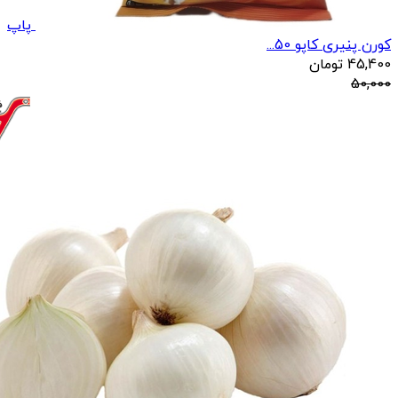
پاپ
کورن پنیری کاپو 50...
45,400
تومان
50,000