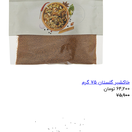
خاکشیر گلستان 75 گرم
64,200
تومان
75,900