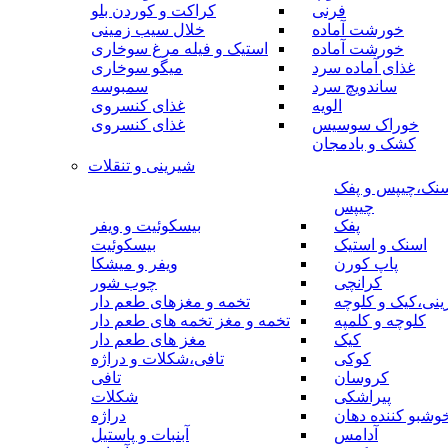
فرنی
کراکت و کوردن بلو
خورشت آماده
خلال سیب زمینی
خورشت آماده
استیک و فیله مرغ سوخاری
غذای آماده سرد
میگو سوخاری
ساندویچ سرد
سمبوسه
الویه
غذای کنسروی
خوراک سوسیس
غذای کنسروی
کشک و بادمجان
شیرینی و تنقلات
نک،چیپس و پفک
چیپس
پفک
بیسکوئیت و ویفر
اسنک و استیک
بیسکوئیت
پاپ کورن
ویفر و میشکا
کرانچی
چوب شور
نی،کیک و کلوچه
تخمه و مغزهای طعم دار
کلوچه و کلمپه
تخمه و مغز تخمه های طعم دار
کیک
مغز های طعم دار
کوکی
تافی،شکلات و دراژه
کروسان
تافی
پیراشکی
شکلات
وشبو کننده دهان
دراژه
آدامس
آبنبات و پاستیل