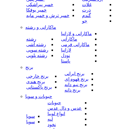
غلات
خمیر پیراشکی
ذرت
خمیر یوفکا
گندم
خمیر ترش و خمیر مایه
جو
ماکارانی و رشته
ماکارانی و لازانیا
ماکارانی
رشته
ماکارانی فرمی
رشته آشی
لازانیا
رشته سوپی
نودل
رشته پلویی
پاستا
برنج
برنج ایرانی
برنج خارجی
برنج قهوه ای
برنج هندی
برنج نیم دانه
برنج پاکستانی
برنج دانه
حبوبات و سویا
حبوبات
عدس و دال عدس
انواع لوبیا
سویا
لپه
سویا
نخود