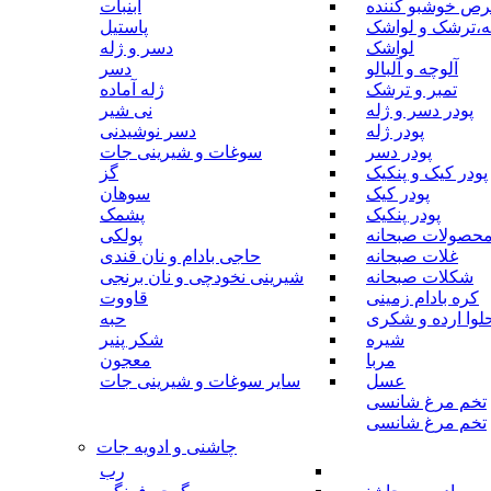
رص خوشبو کننده
آبنبات
ه،ترشک و لواشک
پاستیل
لواشک
دسر و ژله
آلوچه و آلبالو
دسر
تمبر و ترشک
ژله آماده
پودر دسر و ژله
نی شیر
پودر ژله
دسر نوشیدنی
پودر دسر
سوغات و شیرینی جات
پودر کیک و پنکیک
گز
پودر کیک
سوهان
پودر پنکیک
پشمک
حصولات صبحانه
پولکی
غلات صبحانه
حاجی بادام و نان قندی
شکلات صبحانه
شیرینی نخودچی و نان برنجی
کره بادام زمینی
قاووت
لوا ارده و شکری
حبه
شیره
شکر پنیر
مربا
معجون
عسل
سایر سوغات و شیرینی جات
تخم مرغ شانسی
تخم مرغ شانسی
چاشنی و ادویه جات
رب