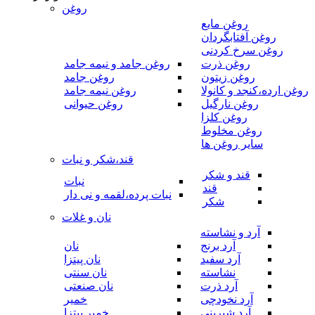
روغن
روغن مایع
روغن آفتابگردان
روغن سرخ کردنی
روغن ذرت
روغن جامد و نیمه جامد
روغن زیتون
روغن جامد
روغن ارده،کنجد و کانولا
روغن نیمه جامد
روغن نارگیل
روغن حیوانی
روغن کلزا
روغن مخلوط
سایر روغن ها
قند،شکر و نبات
قند و شکر
نبات
قند
نبات پرده،لقمه و نی دار
شکر
نان و غلات
آرد و نشاسته
آرد برنج
نان
آرد سفید
نان پیتزا
نشاسته
نان سنتی
آرد ذرت
نان صنعتی
آرد نخودچی
خمیر
آرد شیرینی
خمیر پیتزا