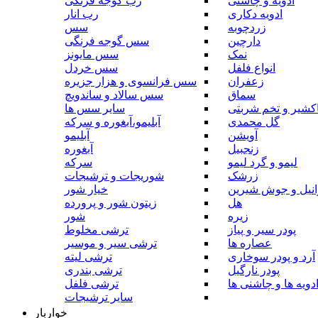
ادویه و چاشنی
رب گوجه فرنگی
ادویه دکاری
رب انار
زردچوبه
سس
دارچین
سس گوجه فرنگی
نمک
سس مایونز
انواع فلفل
سس خردل
زعفران
سس فرانسوی و هزار جزیره
سماق
سس سالاد و ساندویچ
کشیر و تخم شربتی
سایر سس ها
گل محمدی
آبلیمو،آبغوره و سرکه
آویشن
آبلیمو
زنجبیل
آبغوره
لیمو و گرد لیمو
سرکه
زرشک
شوریجات و ترشیجات
وانیل و جوش شیرین
خیار شور
هل
زیتون شور و پرورده
زیره
شور
پودر سیر و پیاز
ترشی مخلوط
عصاره ها
ترشی سیر و موسیر
آرد و پودر سوخاری
ترشی لیته
پودر نارگیل
ترشی بندری
دویه ها و چاشنی ها
ترشی فلفل
سایر ترشیجات
خواربار