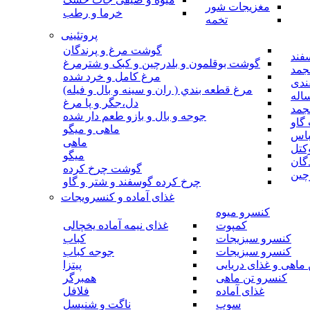
مغزیجات شور
خرما و رطب
تخمه
پروتئینی
گوشت مرغ و پرندگان
فند
گوشت بوقلمون و بلدرچین و کبک و شترمرغ
جمد
مرغ کامل و خرد شده
ندی
مرغ قطعه بندي ( ران و سينه و بال و فيله)
اله
دل،جگر و پا مرغ
جمد
جوجه و بال و بازو طعم دار شده
گاو
ماهی و میگو
باس
ماهی
کتل
میگو
گان
گوشت چرخ کرده
چین
چرخ کرده گوسفند و شتر و گاو
غذای آماده و کنسرویجات
کنسرو میوه
کمپوت
غذای نیمه آماده یخچالی
کنسرو سبزیجات
کباب
کنسرو سبزیجات
جوجه کباب
ماهی و غذای دریایی
پیتزا
کنسرو تن ماهی
همبرگر
غذای آماده
فلافل
سوپ
ناگت و شنیسل