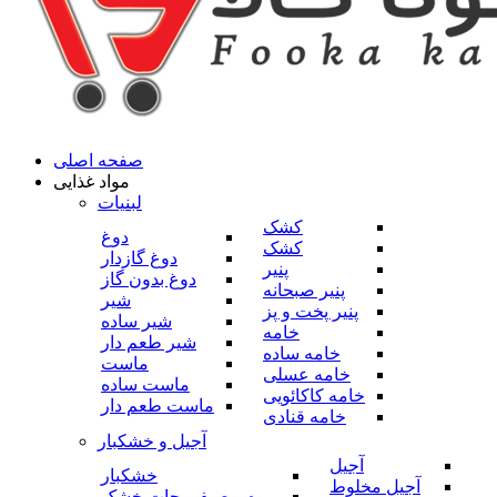
صفحه اصلی
مواد غذایی
لبنیات
کشک
دوغ
کشک
دوغ گازدار
پنیر
دوغ بدون گاز
پنیر صبحانه
شیر
پنیر پخت و پز
شیر ساده
خامه
شیر طعم دار
خامه ساده
ماست
خامه عسلی
ماست ساده
خامه کاکائویی
ماست طعم دار
خامه قنادی
آجیل و خشکبار
آجیل
خشکبار
آجیل مخلوط
میوه و صیفی جات خشک