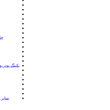
خا
بکینگ پودر،
سایر ا