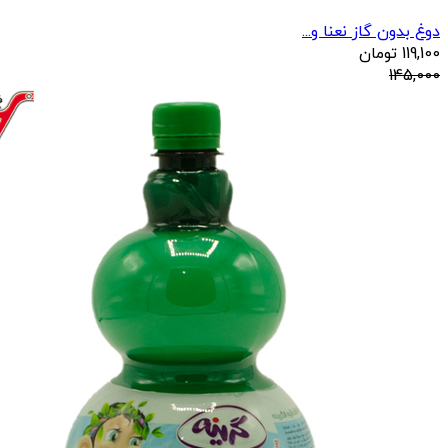
دوغ بدون گاز نعنا و...
119,100
تومان
145,000