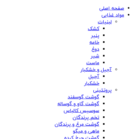
صفحه اصلی
مواد غذایی
لبنیات
کشک
پنیر
خامه
دوغ
شیر
ماست
آجیل و خشکبار
آجیل
خشکبار
پروتئینی
گوشت گوسفند
گوشت گاو و گوساله
سوسیس کالباس
تخم پرندگان
گوشت مرغ و پرندگان
ماهی و میگو
گوشت چرخ کرده