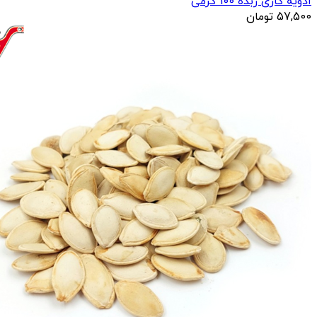
ادویه کاری زبده 100 گرمی
57,500
تومان