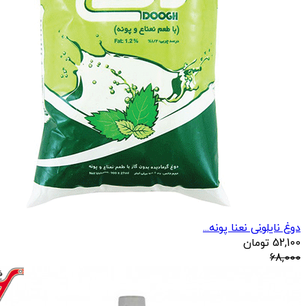
دوغ نایلونی نعنا پونه...
52,100
تومان
68,000