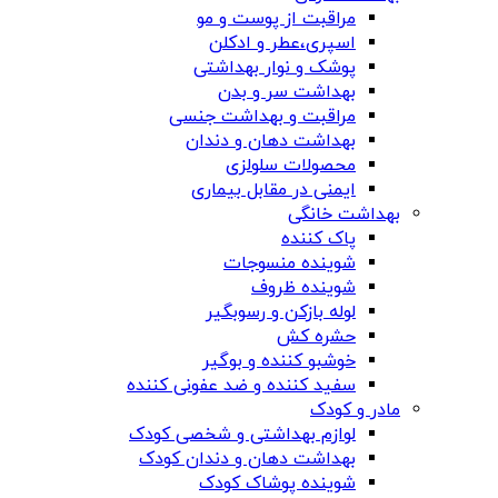
مراقبت از پوست و مو
اسپری،عطر و ادکلن
پوشک و نوار بهداشتی
بهداشت سر و بدن
مراقبت و بهداشت جنسی
بهداشت دهان و دندان
محصولات سلولزی
ایمنی در مقابل بیماری
بهداشت خانگی
پاک کننده
شوینده منسوجات
شوینده ظروف
لوله بازکن و رسوبگیر
حشره کش
خوشبو کننده و بوگیر
سفید کننده و ضد عفونی کننده
مادر و کودک
لوازم بهداشتی و شخصی کودک
بهداشت دهان و دندان کودک
شوینده پوشاک کودک