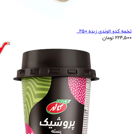
تخمه کدو الوندی زبده 250...
224,500
تومان