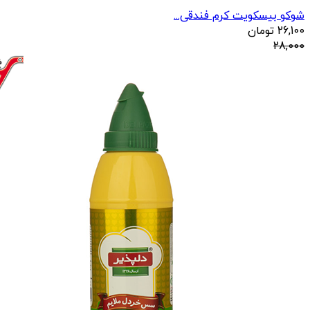
شوکو بیسکویت کرم فندقی...
26,100
تومان
28,000