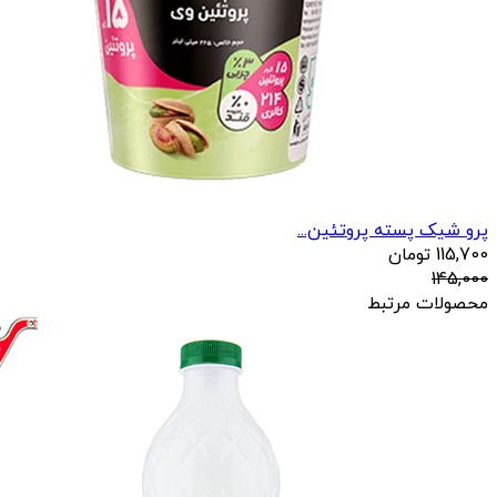
پرو شیک پسته پروتئین...
115,700
تومان
145,000
محصولات مرتبط