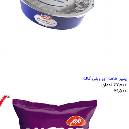
پنیر خامه ای ویلی کاله...
67,000
تومان
69,500