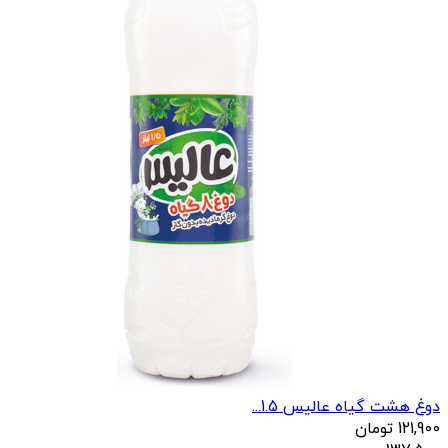
دوغ هشت گیاه عالیس 1.5...
121,900
تومان