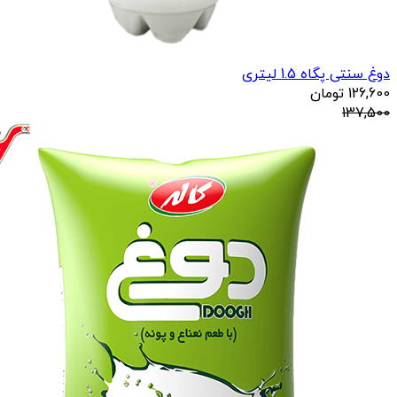
دوغ سنتی پگاه 1.5 لیتری
126,600
تومان
137,500