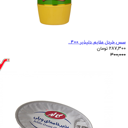
سس خردل ملایم دلپذیر 400...
287,300
تومان
300,000