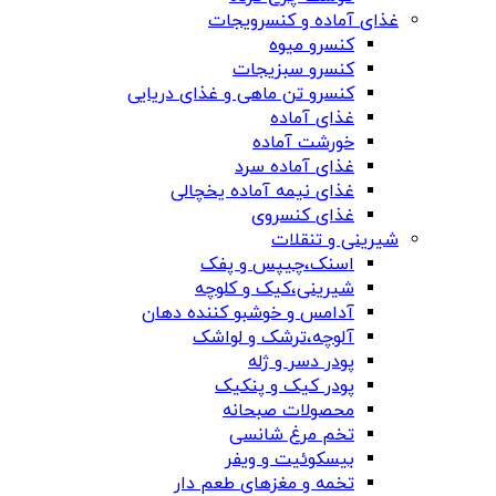
غذای آماده و کنسرویجات
کنسرو میوه
کنسرو سبزیجات
کنسرو تن ماهی و غذای دریایی
غذای آماده
خورشت آماده
غذای آماده سرد
غذای نیمه آماده یخچالی
غذای کنسروی
شیرینی و تنقلات
اسنک،چیپس و پفک
شیرینی،کیک و کلوچه
آدامس و خوشبو کننده دهان
آلوچه،ترشک و لواشک
پودر دسر و ژله
پودر کیک و پنکیک
محصولات صبحانه
تخم مرغ شانسی
بیسکوئیت و ویفر
تخمه و مغزهای طعم دار