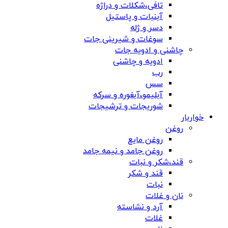
تافی،شکلات و دراژه
آبنبات و پاستیل
دسر و ژله
سوغات و شیرینی جات
چاشنی و ادویه جات
ادویه و چاشنی
رب
سس
آبلیمو،آبغوره و سرکه
شوریجات و ترشیجات
خواربار
روغن
روغن مایع
روغن جامد و نیمه جامد
قند،شکر و نبات
قند و شکر
نبات
نان و غلات
آرد و نشاسته
غلات