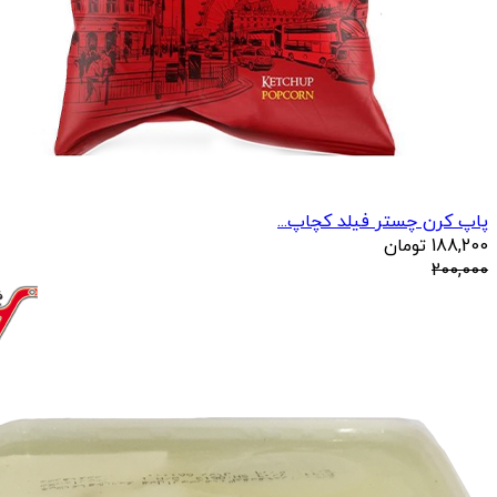
پاپ کرن چستر فیلد کچاپ...
188,200
تومان
200,000