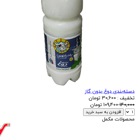
دسته‌بندی دوغ بدون گاز
تخفیف : 30,600 تومان
140,000
109,400
تومان
افزودن به سبد خرید
محصولات مکمل