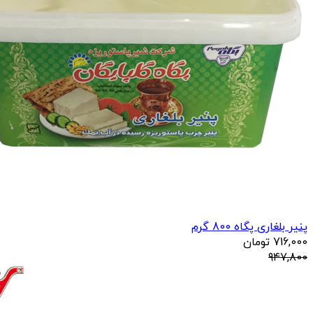
پنیر بلغاری پگاه 800 گرم
716,000
تومان
947,800