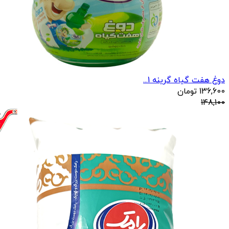
دوغ هفت گیاه گرینه 1...
136,600
تومان
148,100