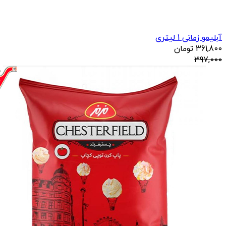
آبلیمو زمانی 1 لیتری
361,800
تومان
397,000