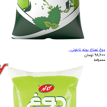
دوغ نعناع پونه نایلونی...
98,600
تومان
109,000