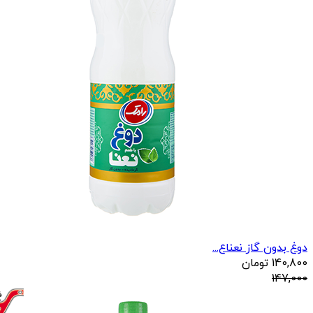
دوغ بدون گاز نعناع...
140,800
تومان
147,000