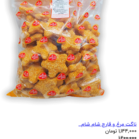
ناگت مرغ و قارچ شام شام...
1,144,000
تومان
1,200,000