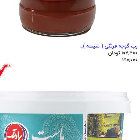
رب گوجه فرنگی ( شیشه )...
107,400
تومان
150,000