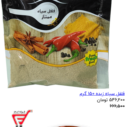
فلفل سیاه زبده 150 گرم
546,200
تومان
666,500