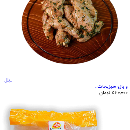
بال
و بازو سبزیجات...
540,000
تومان