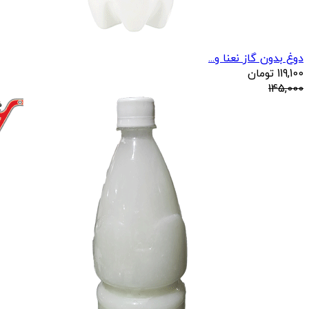
دوغ بدون گاز نعنا و...
119,100
تومان
145,000