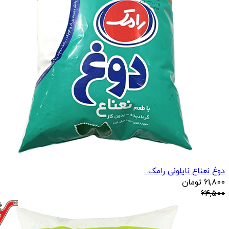
دوغ نعناع نایلونی رامک...
61,800
تومان
64,500