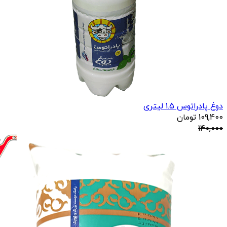
دوغ پادراتوس 1.5 لیتری
109,400
تومان
140,000