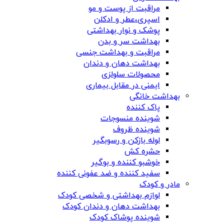
مراقبت از پوست و مو
اسپری،عطر و ادکلن
پوشک و نوار بهداشتی
بهداشت سر و بدن
مراقبت و بهداشت جنسی
بهداشت دهان و دندان
محصولات سلولزی
ایمنی در مقابل بیماری
بهداشت خانگی
پاک کننده
شوینده منسوجات
شوینده ظروف
لوله بازکن و رسوبگیر
حشره کش
خوشبو کننده و بوگیر
سفید کننده و ضد عفونی کننده
مادر و کودک
لوازم بهداشتی و شخصی کودک
بهداشت دهان و دندان کودک
شوینده پوشاک کودک