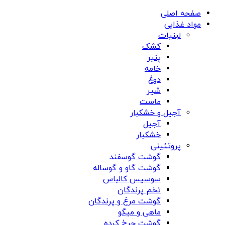
صفحه اصلی
مواد غذایی
لبنیات
کشک
پنیر
خامه
دوغ
شیر
ماست
آجیل و خشکبار
آجیل
خشکبار
پروتئینی
گوشت گوسفند
گوشت گاو و گوساله
سوسیس کالباس
تخم پرندگان
گوشت مرغ و پرندگان
ماهی و میگو
گوشت چرخ کرده