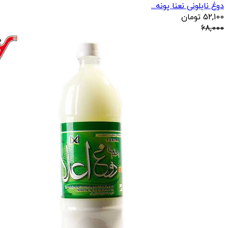
دوغ نایلونی نعنا پونه...
52,100
تومان
68,000