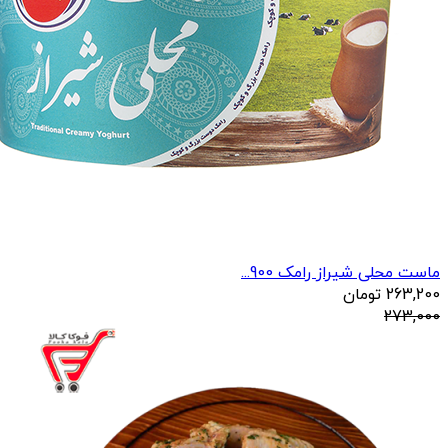
ماست محلی شیراز رامک 900...
263,200
تومان
273,000