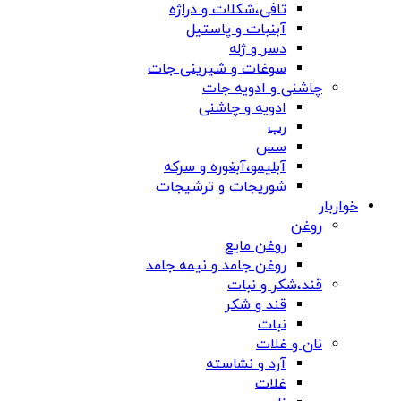
تافی،شکلات و دراژه
آبنبات و پاستیل
دسر و ژله
سوغات و شیرینی جات
چاشنی و ادویه جات
ادویه و چاشنی
رب
سس
آبلیمو،آبغوره و سرکه
شوریجات و ترشیجات
خواربار
روغن
روغن مایع
روغن جامد و نیمه جامد
قند،شکر و نبات
قند و شکر
نبات
نان و غلات
آرد و نشاسته
غلات