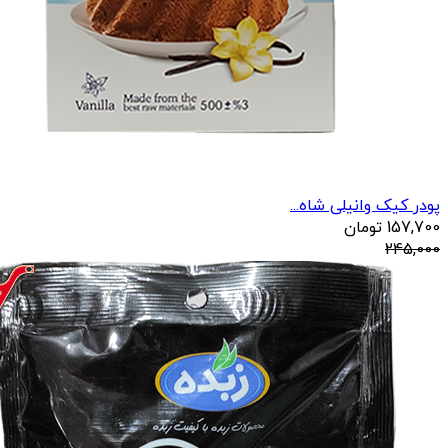
پودر کیک وانیلی شاه...
157,700
تومان
245,000