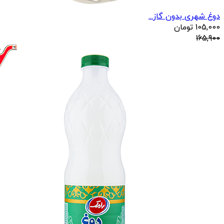
دوغ شهری بدون گاز...
105,000
تومان
165,900