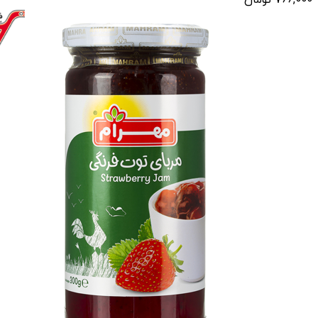
766,000
تومان