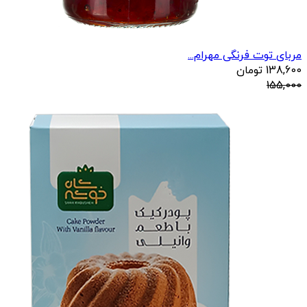
مربای توت فرنگی مهرام...
138,600
تومان
155,000