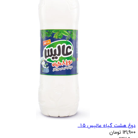
دوغ هشت گیاه عالیس 1.5...
121,900
تومان