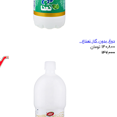
دوغ بدون گاز نعناع...
140,800
تومان
147,000