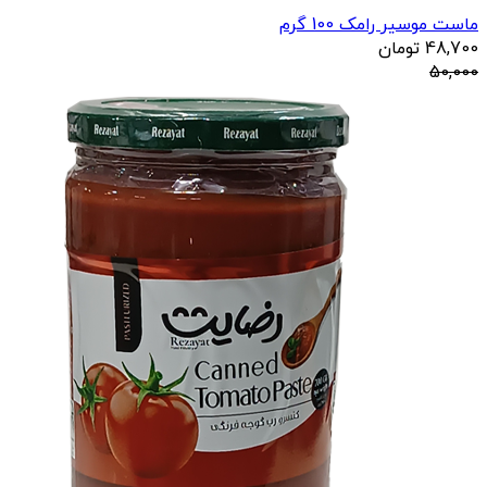
ماست موسیر رامک 100 گرم
48,700
تومان
50,000