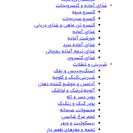
غذای آماده و کنسرویجات
کنسرو میوه
کنسرو سبزیجات
کنسرو تن ماهی و غذای دریایی
غذای آماده
خورشت آماده
غذای آماده سرد
غذای نیمه آماده یخچالی
غذای کنسروی
شیرینی و تنقلات
اسنک،چیپس و پفک
شیرینی،کیک و کلوچه
آدامس و خوشبو کننده دهان
آلوچه،ترشک و لواشک
پودر دسر و ژله
پودر کیک و پنکیک
محصولات صبحانه
تخم مرغ شانسی
بیسکوئیت و ویفر
تخمه و مغزهای طعم دار