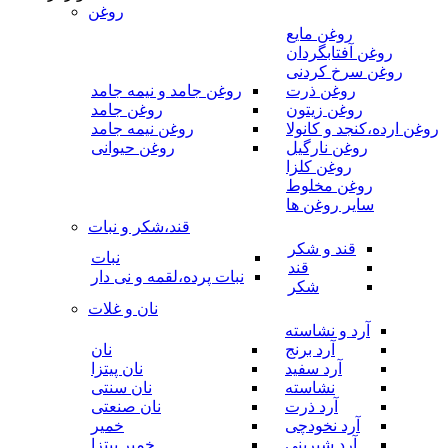
روغن
روغن مایع
روغن آفتابگردان
روغن سرخ کردنی
روغن ذرت
روغن جامد و نیمه جامد
روغن زیتون
روغن جامد
روغن ارده،کنجد و کانولا
روغن نیمه جامد
روغن نارگیل
روغن حیوانی
روغن کلزا
روغن مخلوط
سایر روغن ها
قند،شکر و نبات
قند و شکر
نبات
قند
نبات پرده،لقمه و نی دار
شکر
نان و غلات
آرد و نشاسته
آرد برنج
نان
آرد سفید
نان پیتزا
نشاسته
نان سنتی
آرد ذرت
نان صنعتی
آرد نخودچی
خمیر
آرد شیرینی
خمیر پیتزا