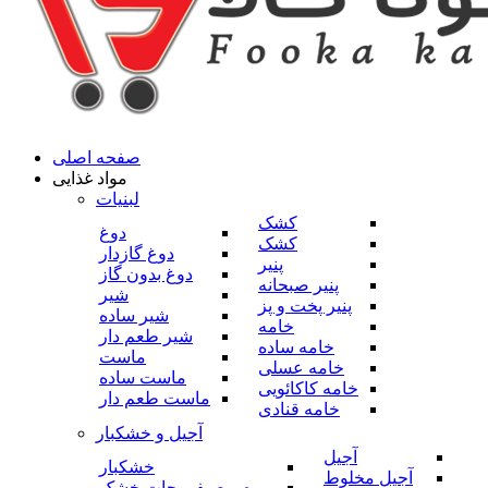
صفحه اصلی
مواد غذایی
لبنیات
کشک
دوغ
کشک
دوغ گازدار
پنیر
دوغ بدون گاز
پنیر صبحانه
شیر
پنیر پخت و پز
شیر ساده
خامه
شیر طعم دار
خامه ساده
ماست
خامه عسلی
ماست ساده
خامه کاکائویی
ماست طعم دار
خامه قنادی
آجیل و خشکبار
آجیل
خشکبار
آجیل مخلوط
میوه و صیفی جات خشک