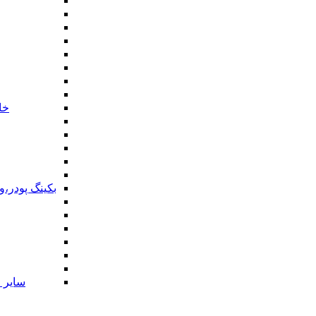
خا
بکینگ پودر،
سایر ا