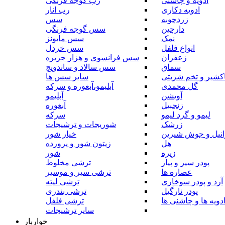
ادویه و چاشنی
رب گوجه فرنگی
ادویه دکاری
رب انار
زردچوبه
سس
دارچین
سس گوجه فرنگی
نمک
سس مایونز
انواع فلفل
سس خردل
زعفران
سس فرانسوی و هزار جزیره
سماق
سس سالاد و ساندویچ
کشیر و تخم شربتی
سایر سس ها
گل محمدی
آبلیمو،آبغوره و سرکه
آویشن
آبلیمو
زنجبیل
آبغوره
لیمو و گرد لیمو
سرکه
زرشک
شوریجات و ترشیجات
وانیل و جوش شیرین
خیار شور
هل
زیتون شور و پرورده
زیره
شور
پودر سیر و پیاز
ترشی مخلوط
عصاره ها
ترشی سیر و موسیر
آرد و پودر سوخاری
ترشی لیته
پودر نارگیل
ترشی بندری
دویه ها و چاشنی ها
ترشی فلفل
سایر ترشیجات
خواربار