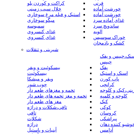
فرنی
کراکت و کوردن بلو
خورشت آماده
خلال سیب زمینی
خورشت آماده
استیک و فیله مرغ سوخاری
غذای آماده سرد
میگو سوخاری
ساندویچ سرد
سمبوسه
الویه
غذای کنسروی
خوراک سوسیس
غذای کنسروی
کشک و بادمجان
شیرینی و تنقلات
نک،چیپس و پفک
چیپس
پفک
بیسکوئیت و ویفر
اسنک و استیک
بیسکوئیت
پاپ کورن
ویفر و میشکا
کرانچی
چوب شور
نی،کیک و کلوچه
تخمه و مغزهای طعم دار
کلوچه و کلمپه
تخمه و مغز تخمه های طعم دار
کیک
مغز های طعم دار
کوکی
تافی،شکلات و دراژه
کروسان
تافی
پیراشکی
شکلات
وشبو کننده دهان
دراژه
آدامس
آبنبات و پاستیل