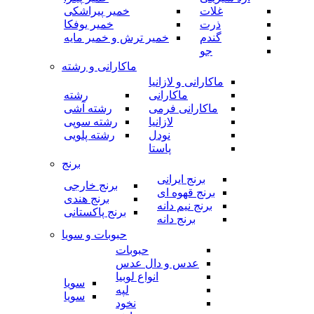
غلات
خمیر پیراشکی
ذرت
خمیر یوفکا
گندم
خمیر ترش و خمیر مایه
جو
ماکارانی و رشته
ماکارانی و لازانیا
ماکارانی
رشته
ماکارانی فرمی
رشته آشی
لازانیا
رشته سوپی
نودل
رشته پلویی
پاستا
برنج
برنج ایرانی
برنج خارجی
برنج قهوه ای
برنج هندی
برنج نیم دانه
برنج پاکستانی
برنج دانه
حبوبات و سویا
حبوبات
عدس و دال عدس
انواع لوبیا
سویا
لپه
سویا
نخود