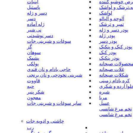
رص خوشبو کننده
آبنبات
ه،ترشک و لواشک
پاستیل
لواشک
دسر و ژله
آلوچه و آلبالو
دسر
تمبر و ترشک
ژله آماده
پودر دسر و ژله
نی شیر
پودر ژله
دسر نوشیدنی
پودر دسر
سوغات و شیرینی جات
پودر کیک و پنکیک
گز
پودر کیک
سوهان
پودر پنکیک
پشمک
حصولات صبحانه
پولکی
غلات صبحانه
حاجی بادام و نان قندی
شکلات صبحانه
شیرینی نخودچی و نان برنجی
کره بادام زمینی
قاووت
لوا ارده و شکری
حبه
شیره
شکر پنیر
مربا
معجون
عسل
سایر سوغات و شیرینی جات
تخم مرغ شانسی
تخم مرغ شانسی
چاشنی و ادویه جات
رب