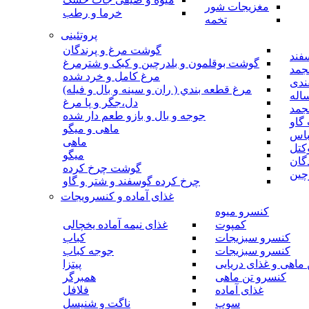
مغزیجات شور
خرما و رطب
تخمه
پروتئینی
گوشت مرغ و پرندگان
فند
گوشت بوقلمون و بلدرچین و کبک و شترمرغ
جمد
مرغ کامل و خرد شده
ندی
مرغ قطعه بندي ( ران و سينه و بال و فيله)
اله
دل،جگر و پا مرغ
جمد
جوجه و بال و بازو طعم دار شده
گاو
ماهی و میگو
باس
ماهی
کتل
میگو
گان
گوشت چرخ کرده
چین
چرخ کرده گوسفند و شتر و گاو
غذای آماده و کنسرویجات
کنسرو میوه
کمپوت
غذای نیمه آماده یخچالی
کنسرو سبزیجات
کباب
کنسرو سبزیجات
جوجه کباب
ماهی و غذای دریایی
پیتزا
کنسرو تن ماهی
همبرگر
غذای آماده
فلافل
سوپ
ناگت و شنیسل