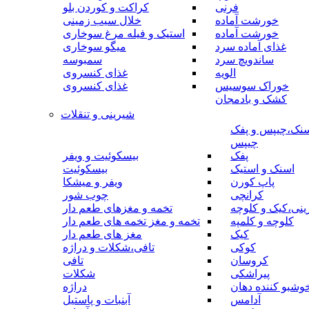
فرنی
کراکت و کوردن بلو
خورشت آماده
خلال سیب زمینی
خورشت آماده
استیک و فیله مرغ سوخاری
غذای آماده سرد
میگو سوخاری
ساندویچ سرد
سمبوسه
الویه
غذای کنسروی
خوراک سوسیس
غذای کنسروی
کشک و بادمجان
شیرینی و تنقلات
نک،چیپس و پفک
چیپس
پفک
بیسکوئیت و ویفر
اسنک و استیک
بیسکوئیت
پاپ کورن
ویفر و میشکا
کرانچی
چوب شور
نی،کیک و کلوچه
تخمه و مغزهای طعم دار
کلوچه و کلمپه
تخمه و مغز تخمه های طعم دار
کیک
مغز های طعم دار
کوکی
تافی،شکلات و دراژه
کروسان
تافی
پیراشکی
شکلات
وشبو کننده دهان
دراژه
آدامس
آبنبات و پاستیل