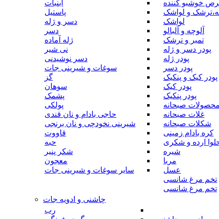
رص خوشبو کننده
آبنبات
ه،ترشک و لواشک
پاستیل
لواشک
دسر و ژله
آلوچه و آلبالو
دسر
تمبر و ترشک
ژله آماده
پودر دسر و ژله
نی شیر
پودر ژله
دسر نوشیدنی
پودر دسر
سوغات و شیرینی جات
پودر کیک و پنکیک
گز
پودر کیک
سوهان
پودر پنکیک
پشمک
حصولات صبحانه
پولکی
غلات صبحانه
حاجی بادام و نان قندی
شکلات صبحانه
شیرینی نخودچی و نان برنجی
کره بادام زمینی
قاووت
لوا ارده و شکری
حبه
شیره
شکر پنیر
مربا
معجون
عسل
سایر سوغات و شیرینی جات
تخم مرغ شانسی
تخم مرغ شانسی
چاشنی و ادویه جات
رب