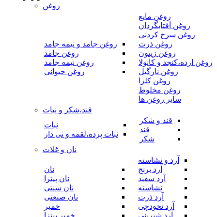
روغن
روغن مایع
روغن آفتابگردان
روغن سرخ کردنی
روغن ذرت
روغن جامد و نیمه جامد
روغن زیتون
روغن جامد
روغن ارده،کنجد و کانولا
روغن نیمه جامد
روغن نارگیل
روغن حیوانی
روغن کلزا
روغن مخلوط
سایر روغن ها
قند،شکر و نبات
قند و شکر
نبات
قند
نبات پرده،لقمه و نی دار
شکر
نان و غلات
آرد و نشاسته
آرد برنج
نان
آرد سفید
نان پیتزا
نشاسته
نان سنتی
آرد ذرت
نان صنعتی
آرد نخودچی
خمیر
آرد شیرینی
خمیر پیتزا