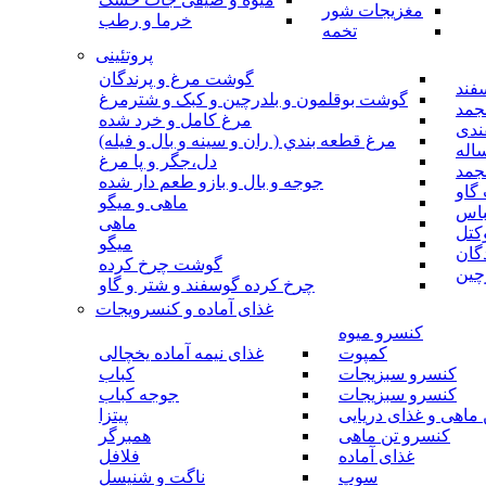
مغزیجات شور
خرما و رطب
تخمه
پروتئینی
گوشت مرغ و پرندگان
فند
گوشت بوقلمون و بلدرچین و کبک و شترمرغ
جمد
مرغ کامل و خرد شده
ندی
مرغ قطعه بندي ( ران و سينه و بال و فيله)
اله
دل،جگر و پا مرغ
جمد
جوجه و بال و بازو طعم دار شده
گاو
ماهی و میگو
باس
ماهی
کتل
میگو
گان
گوشت چرخ کرده
چین
چرخ کرده گوسفند و شتر و گاو
غذای آماده و کنسرویجات
کنسرو میوه
کمپوت
غذای نیمه آماده یخچالی
کنسرو سبزیجات
کباب
کنسرو سبزیجات
جوجه کباب
ماهی و غذای دریایی
پیتزا
کنسرو تن ماهی
همبرگر
غذای آماده
فلافل
سوپ
ناگت و شنیسل