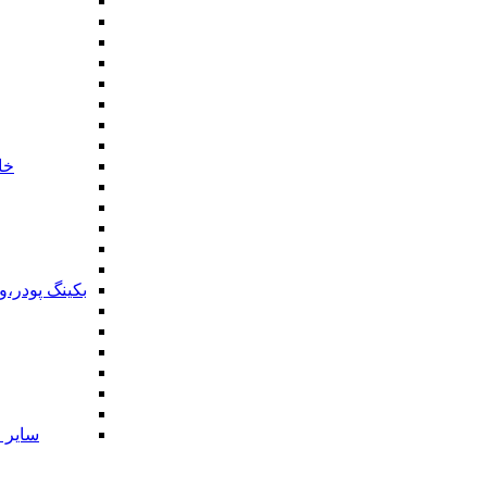
خا
بکینگ پودر،
سایر ا