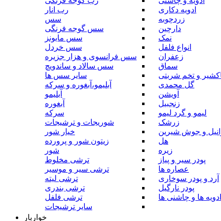
ادویه و چاشنی
رب گوجه فرنگی
ادویه دکاری
رب انار
زردچوبه
سس
دارچین
سس گوجه فرنگی
نمک
سس مایونز
انواع فلفل
سس خردل
زعفران
سس فرانسوی و هزار جزیره
سماق
سس سالاد و ساندویچ
کشیر و تخم شربتی
سایر سس ها
گل محمدی
آبلیمو،آبغوره و سرکه
آویشن
آبلیمو
زنجبیل
آبغوره
لیمو و گرد لیمو
سرکه
زرشک
شوریجات و ترشیجات
وانیل و جوش شیرین
خیار شور
هل
زیتون شور و پرورده
زیره
شور
پودر سیر و پیاز
ترشی مخلوط
عصاره ها
ترشی سیر و موسیر
آرد و پودر سوخاری
ترشی لیته
پودر نارگیل
ترشی بندری
دویه ها و چاشنی ها
ترشی فلفل
سایر ترشیجات
خواربار