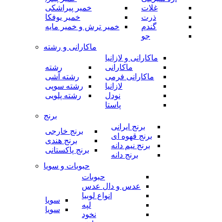
غلات
خمیر پیراشکی
ذرت
خمیر یوفکا
گندم
خمیر ترش و خمیر مایه
جو
ماکارانی و رشته
ماکارانی و لازانیا
ماکارانی
رشته
ماکارانی فرمی
رشته آشی
لازانیا
رشته سوپی
نودل
رشته پلویی
پاستا
برنج
برنج ایرانی
برنج خارجی
برنج قهوه ای
برنج هندی
برنج نیم دانه
برنج پاکستانی
برنج دانه
حبوبات و سویا
حبوبات
عدس و دال عدس
انواع لوبیا
سویا
لپه
سویا
نخود