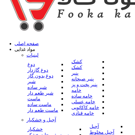
صفحه اصلی
مواد غذایی
لبنیات
کشک
دوغ
کشک
دوغ گازدار
پنیر
دوغ بدون گاز
پنیر صبحانه
شیر
پنیر پخت و پز
شیر ساده
خامه
شیر طعم دار
خامه ساده
ماست
خامه عسلی
ماست ساده
خامه کاکائویی
ماست طعم دار
خامه قنادی
آجیل و خشکبار
آجیل
خشکبار
آجیل مخلوط
میوه و صیفی جات خشک