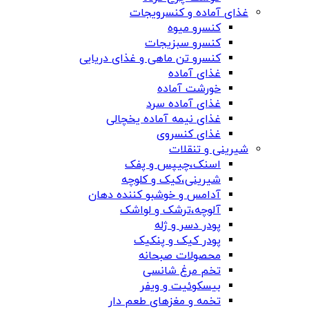
غذای آماده و کنسرویجات
کنسرو میوه
کنسرو سبزیجات
کنسرو تن ماهی و غذای دریایی
غذای آماده
خورشت آماده
غذای آماده سرد
غذای نیمه آماده یخچالی
غذای کنسروی
شیرینی و تنقلات
اسنک،چیپس و پفک
شیرینی،کیک و کلوچه
آدامس و خوشبو کننده دهان
آلوچه،ترشک و لواشک
پودر دسر و ژله
پودر کیک و پنکیک
محصولات صبحانه
تخم مرغ شانسی
بیسکوئیت و ویفر
تخمه و مغزهای طعم دار