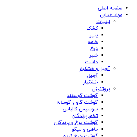
صفحه اصلی
مواد غذایی
لبنیات
کشک
پنیر
خامه
دوغ
شیر
ماست
آجیل و خشکبار
آجیل
خشکبار
پروتئینی
گوشت گوسفند
گوشت گاو و گوساله
سوسیس کالباس
تخم پرندگان
گوشت مرغ و پرندگان
ماهی و میگو
گوشت چرخ کرده