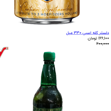
دلستر کله اسبی 330 میل
166,100
تومان
200,000