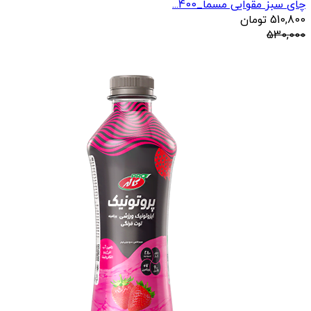
چای سبز مقوایی مسما_400...
510,800
تومان
530,000