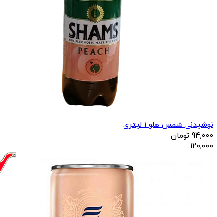
نوشیدنی شمس هلو 1 لیتری
94,000
تومان
120,000