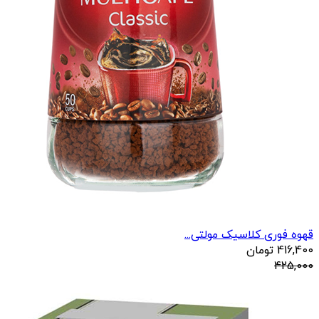
قهوه فوری کلاسیک مولتی...
416,400
تومان
425,000