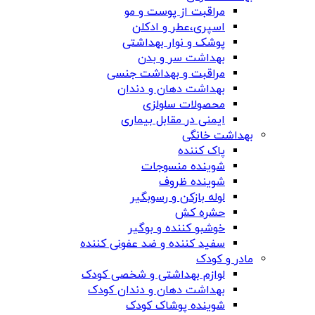
مراقبت از پوست و مو
اسپری،عطر و ادکلن
پوشک و نوار بهداشتی
بهداشت سر و بدن
مراقبت و بهداشت جنسی
بهداشت دهان و دندان
محصولات سلولزی
ایمنی در مقابل بیماری
بهداشت خانگی
پاک کننده
شوینده منسوجات
شوینده ظروف
لوله بازکن و رسوبگیر
حشره کش
خوشبو کننده و بوگیر
سفید کننده و ضد عفونی کننده
مادر و کودک
لوازم بهداشتی و شخصی کودک
بهداشت دهان و دندان کودک
شوینده پوشاک کودک