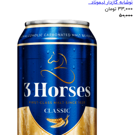
نوشابه گازدار لیموناد...
33,000
تومان
50,000