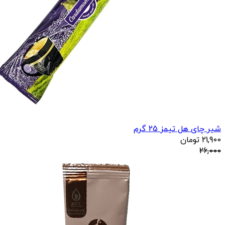
شیر چای هل تیمز 25 گرم
21,900
تومان
26,000