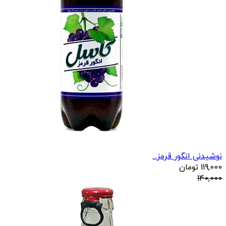
نوشیدنی انگور قرمز...
119,000
تومان
140,000