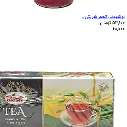
نوشیدنی تخم شربتی...
53,100
تومان
60,000