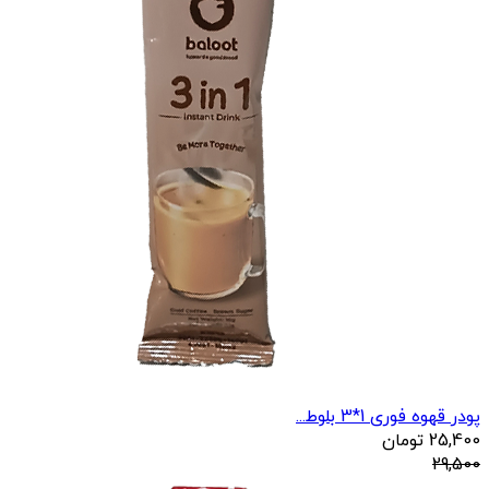
پودر قهوه فوری 1*3 بلوط...
25,400
تومان
29,500