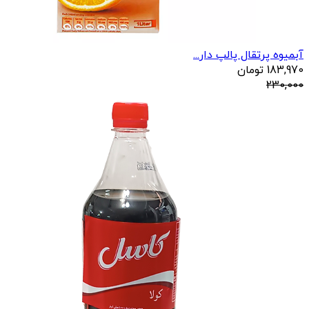
آبمیوه پرتقال پالپ دار...
183,970
تومان
230,000