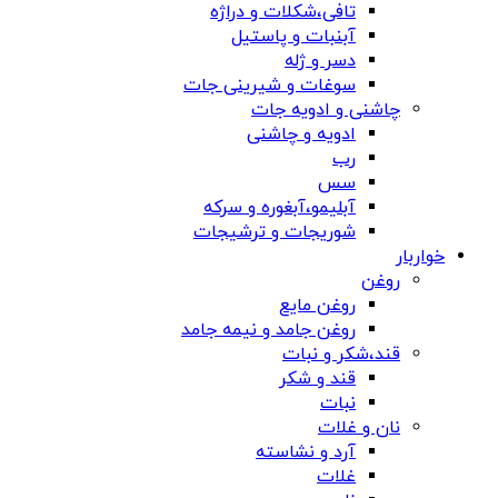
تافی،شکلات و دراژه
آبنبات و پاستیل
دسر و ژله
سوغات و شیرینی جات
چاشنی و ادویه جات
ادویه و چاشنی
رب
سس
آبلیمو،آبغوره و سرکه
شوریجات و ترشیجات
خواربار
روغن
روغن مایع
روغن جامد و نیمه جامد
قند،شکر و نبات
قند و شکر
نبات
نان و غلات
آرد و نشاسته
غلات