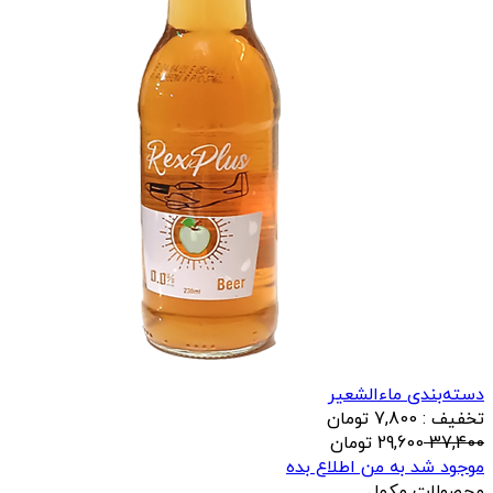
دسته‌بندی ماءالشعیر
تخفیف : 7,800 تومان
37,400
29,600
تومان
موجود شد به من اطلاع بده
محصولات مکمل