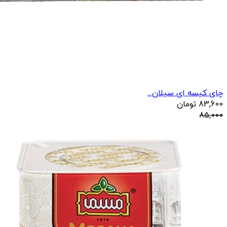
چای کیسه ای سیلان...
83,600
تومان
85,000