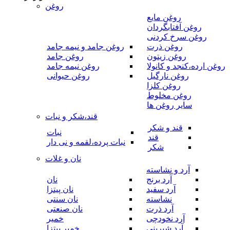
روغن
روغن مایع
روغن آفتابگردان
روغن سرخ کردنی
روغن ذرت
روغن جامد و نیمه جامد
روغن زیتون
روغن جامد
روغن ارده،کنجد و کانولا
روغن نیمه جامد
روغن نارگیل
روغن حیوانی
روغن کلزا
روغن مخلوط
سایر روغن ها
قند،شکر و نبات
قند و شکر
نبات
قند
نبات پرده،لقمه و نی دار
شکر
نان و غلات
آرد و نشاسته
آرد برنج
نان
آرد سفید
نان پیتزا
نشاسته
نان سنتی
آرد ذرت
نان صنعتی
آرد نخودچی
خمیر
آرد شیرینی
خمیر پیتزا