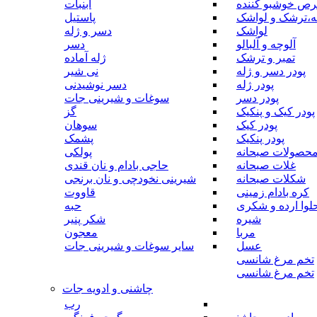
رص خوشبو کننده
آبنبات
ه،ترشک و لواشک
پاستیل
لواشک
دسر و ژله
آلوچه و آلبالو
دسر
تمبر و ترشک
ژله آماده
پودر دسر و ژله
نی شیر
پودر ژله
دسر نوشیدنی
پودر دسر
سوغات و شیرینی جات
پودر کیک و پنکیک
گز
پودر کیک
سوهان
پودر پنکیک
پشمک
حصولات صبحانه
پولکی
غلات صبحانه
حاجی بادام و نان قندی
شکلات صبحانه
شیرینی نخودچی و نان برنجی
کره بادام زمینی
قاووت
لوا ارده و شکری
حبه
شیره
شکر پنیر
مربا
معجون
عسل
سایر سوغات و شیرینی جات
تخم مرغ شانسی
تخم مرغ شانسی
چاشنی و ادویه جات
رب