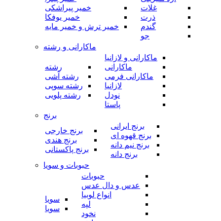
غلات
خمیر پیراشکی
ذرت
خمیر یوفکا
گندم
خمیر ترش و خمیر مایه
جو
ماکارانی و رشته
ماکارانی و لازانیا
ماکارانی
رشته
ماکارانی فرمی
رشته آشی
لازانیا
رشته سوپی
نودل
رشته پلویی
پاستا
برنج
برنج ایرانی
برنج خارجی
برنج قهوه ای
برنج هندی
برنج نیم دانه
برنج پاکستانی
برنج دانه
حبوبات و سویا
حبوبات
عدس و دال عدس
انواع لوبیا
سویا
لپه
سویا
نخود