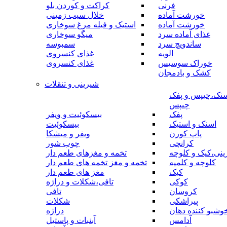
فرنی
کراکت و کوردن بلو
خورشت آماده
خلال سیب زمینی
خورشت آماده
استیک و فیله مرغ سوخاری
غذای آماده سرد
میگو سوخاری
ساندویچ سرد
سمبوسه
الویه
غذای کنسروی
خوراک سوسیس
غذای کنسروی
کشک و بادمجان
شیرینی و تنقلات
نک،چیپس و پفک
چیپس
پفک
بیسکوئیت و ویفر
اسنک و استیک
بیسکوئیت
پاپ کورن
ویفر و میشکا
کرانچی
چوب شور
نی،کیک و کلوچه
تخمه و مغزهای طعم دار
کلوچه و کلمپه
تخمه و مغز تخمه های طعم دار
کیک
مغز های طعم دار
کوکی
تافی،شکلات و دراژه
کروسان
تافی
پیراشکی
شکلات
وشبو کننده دهان
دراژه
آدامس
آبنبات و پاستیل