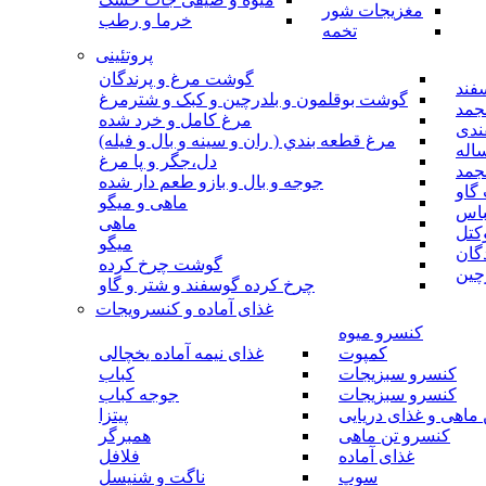
مغزیجات شور
خرما و رطب
تخمه
پروتئینی
گوشت مرغ و پرندگان
فند
گوشت بوقلمون و بلدرچین و کبک و شترمرغ
جمد
مرغ کامل و خرد شده
ندی
مرغ قطعه بندي ( ران و سينه و بال و فيله)
اله
دل،جگر و پا مرغ
جمد
جوجه و بال و بازو طعم دار شده
گاو
ماهی و میگو
باس
ماهی
کتل
میگو
گان
گوشت چرخ کرده
چین
چرخ کرده گوسفند و شتر و گاو
غذای آماده و کنسرویجات
کنسرو میوه
کمپوت
غذای نیمه آماده یخچالی
کنسرو سبزیجات
کباب
کنسرو سبزیجات
جوجه کباب
ماهی و غذای دریایی
پیتزا
کنسرو تن ماهی
همبرگر
غذای آماده
فلافل
سوپ
ناگت و شنیسل