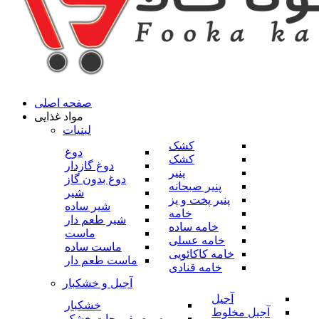
صفحه اصلی
مواد غذایی
لبنیات
کشک
دوغ
کشک
دوغ گازدار
پنیر
دوغ بدون گاز
پنیر صبحانه
شیر
پنیر پخت و پز
شیر ساده
خامه
شیر طعم دار
خامه ساده
ماست
خامه عسلی
ماست ساده
خامه کاکائویی
ماست طعم دار
خامه قنادی
آجیل و خشکبار
آجیل
خشکبار
آجیل مخلوط
میوه و صیفی جات خشک