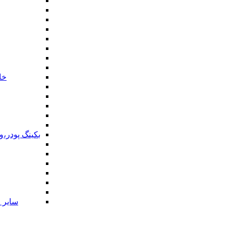
خا
بکینگ پودر،
سایر ا