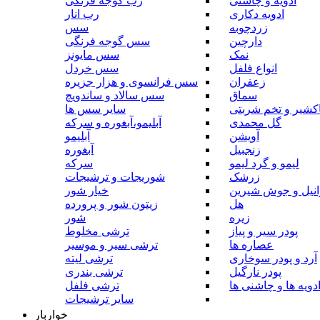
ادویه و چاشنی
رب گوجه فرنگی
ادویه دکاری
رب انار
زردچوبه
سس
دارچین
سس گوجه فرنگی
نمک
سس مایونز
انواع فلفل
سس خردل
زعفران
سس فرانسوی و هزار جزیره
سماق
سس سالاد و ساندویچ
کشیر و تخم شربتی
سایر سس ها
گل محمدی
آبلیمو،آبغوره و سرکه
آویشن
آبلیمو
زنجبیل
آبغوره
لیمو و گرد لیمو
سرکه
زرشک
شوریجات و ترشیجات
وانیل و جوش شیرین
خیار شور
هل
زیتون شور و پرورده
زیره
شور
پودر سیر و پیاز
ترشی مخلوط
عصاره ها
ترشی سیر و موسیر
آرد و پودر سوخاری
ترشی لیته
پودر نارگیل
ترشی بندری
دویه ها و چاشنی ها
ترشی فلفل
سایر ترشیجات
خواربار