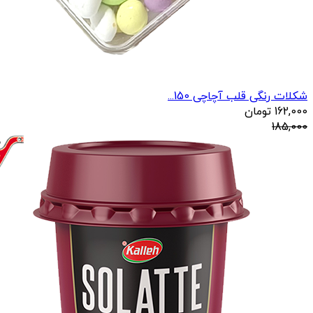
شکلات رنگی قلب آچاچی 150...
162,000
تومان
185,000