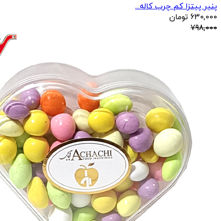
پنیر پیتزا کم چرب کاله...
630,000
تومان
798,000