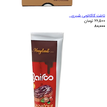
تابلت کاکائویی شیری...
66,500
تومان
80,000