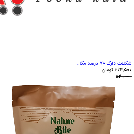
شکلات دارک 70 درصد مگا...
464,500
تومان
520,000