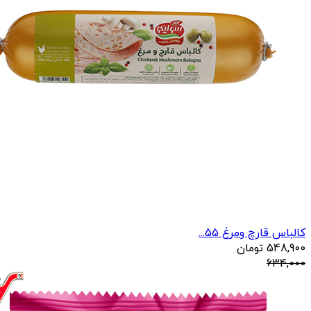
کالباس قارچ ومرغ 55...
548,900
تومان
634,000