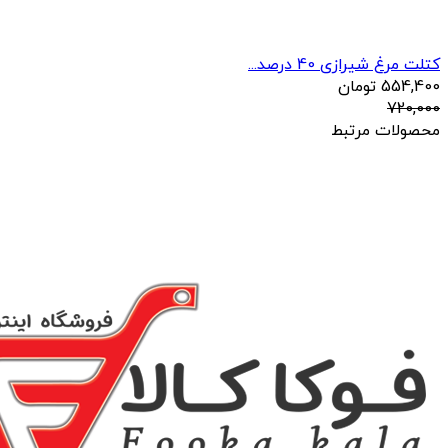
کتلت مرغ شیرازی 40 درصد...
554,400
تومان
720,000
محصولات مرتبط