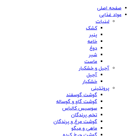
صفحه اصلی
مواد غذایی
لبنیات
کشک
پنیر
خامه
دوغ
شیر
ماست
آجیل و خشکبار
آجیل
خشکبار
پروتئینی
گوشت گوسفند
گوشت گاو و گوساله
سوسیس کالباس
تخم پرندگان
گوشت مرغ و پرندگان
ماهی و میگو
گوشت چرخ کرده