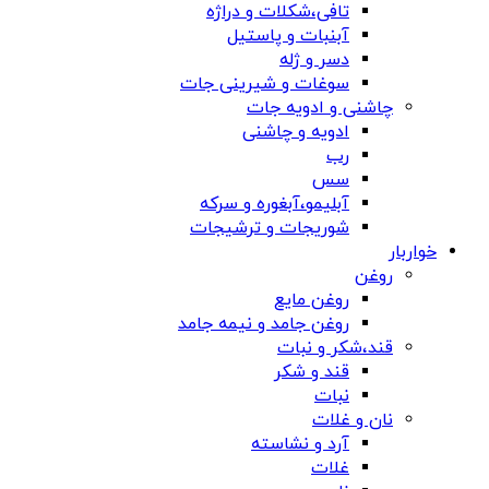
تافی،شکلات و دراژه
آبنبات و پاستیل
دسر و ژله
سوغات و شیرینی جات
چاشنی و ادویه جات
ادویه و چاشنی
رب
سس
آبلیمو،آبغوره و سرکه
شوریجات و ترشیجات
خواربار
روغن
روغن مایع
روغن جامد و نیمه جامد
قند،شکر و نبات
قند و شکر
نبات
نان و غلات
آرد و نشاسته
غلات