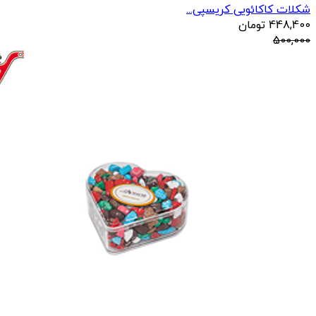
شکلات کاکائویی کریسپی...
448,400
تومان
500,000