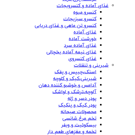
غذای آماده و کنسرویجات
کنسرو میوه
کنسرو سبزیجات
کنسرو تن ماهی و غذای دریایی
غذای آماده
خورشت آماده
غذای آماده سرد
غذای نیمه آماده یخچالی
غذای کنسروی
شیرینی و تنقلات
اسنک،چیپس و پفک
شیرینی،کیک و کلوچه
آدامس و خوشبو کننده دهان
آلوچه،ترشک و لواشک
پودر دسر و ژله
پودر کیک و پنکیک
محصولات صبحانه
تخم مرغ شانسی
بیسکوئیت و ویفر
تخمه و مغزهای طعم دار