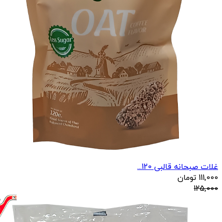
غلات صبحانه قالبی 120...
111,000
تومان
125,000