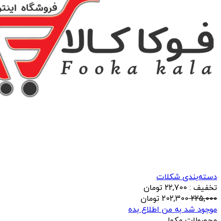
دسته‌بندی شکلات
تخفیف : 22,700 تومان
225,000
202,300
تومان
موجود شد به من اطلاع بده
محصولات مکمل