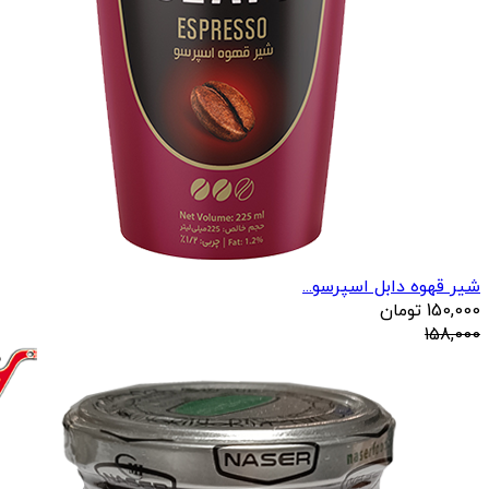
شیر قهوه دابل اسپرسو...
150,000
تومان
158,000