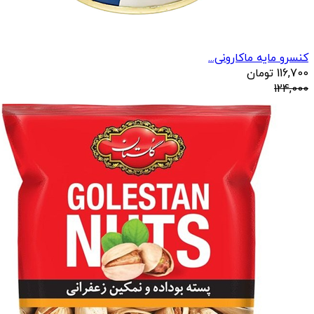
کنسرو مایه ماکارونی...
116,700
تومان
124,000