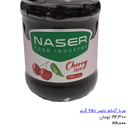
مربا آلبالو ناصر 250 گرم
192,300
تومان
216,000