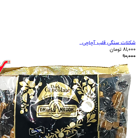
شکلات سنگی قلب آچاچی...
81,000
تومان
90,000