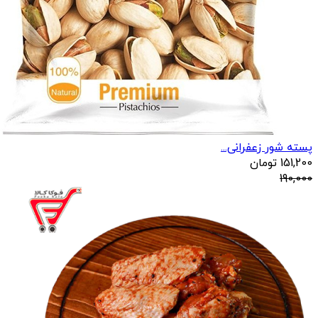
پسته شور زعفرانی...
151,200
تومان
190,000