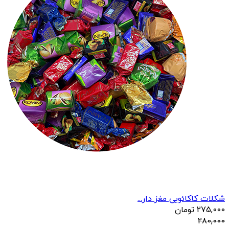
شکلات کاکائویی مغز دار...
275,000
تومان
280,000