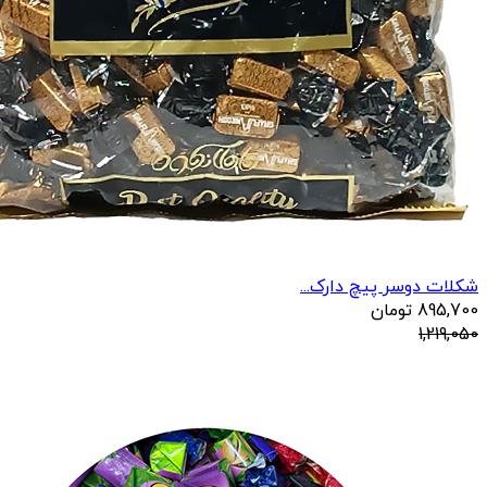
شکلات دوسر پیچ دارک...
895,700
تومان
1,219,050