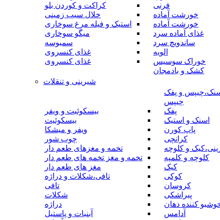
فرنی
کراکت و کوردن بلو
خورشت آماده
خلال سیب زمینی
خورشت آماده
استیک و فیله مرغ سوخاری
غذای آماده سرد
میگو سوخاری
ساندویچ سرد
سمبوسه
الویه
غذای کنسروی
خوراک سوسیس
غذای کنسروی
کشک و بادمجان
شیرینی و تنقلات
نک،چیپس و پفک
چیپس
پفک
بیسکوئیت و ویفر
اسنک و استیک
بیسکوئیت
پاپ کورن
ویفر و میشکا
کرانچی
چوب شور
نی،کیک و کلوچه
تخمه و مغزهای طعم دار
کلوچه و کلمپه
تخمه و مغز تخمه های طعم دار
کیک
مغز های طعم دار
کوکی
تافی،شکلات و دراژه
کروسان
تافی
پیراشکی
شکلات
وشبو کننده دهان
دراژه
آدامس
آبنبات و پاستیل