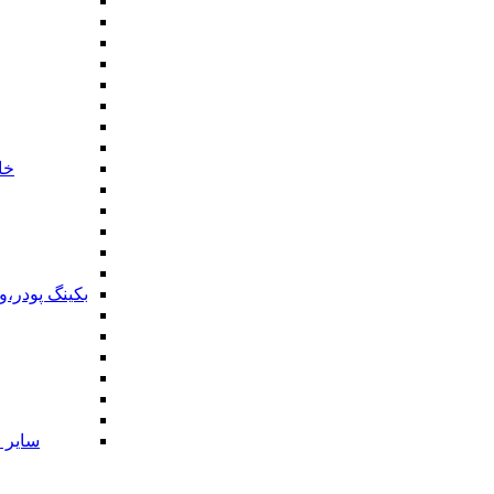
خا
بکینگ پودر،
سایر ا