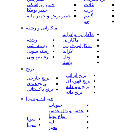
غلات
خمیر پیراشکی
ذرت
خمیر یوفکا
گندم
خمیر ترش و خمیر مایه
جو
ماکارانی و رشته
ماکارانی و لازانیا
ماکارانی
رشته
ماکارانی فرمی
رشته آشی
لازانیا
رشته سوپی
نودل
رشته پلویی
پاستا
برنج
برنج ایرانی
برنج خارجی
برنج قهوه ای
برنج هندی
برنج نیم دانه
برنج پاکستانی
برنج دانه
حبوبات و سویا
حبوبات
عدس و دال عدس
انواع لوبیا
سویا
لپه
سویا
نخود