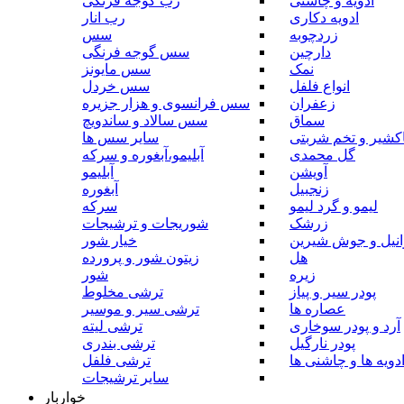
ادویه و چاشنی
رب گوجه فرنگی
ادویه دکاری
رب انار
زردچوبه
سس
دارچین
سس گوجه فرنگی
نمک
سس مایونز
انواع فلفل
سس خردل
زعفران
سس فرانسوی و هزار جزیره
سماق
سس سالاد و ساندویچ
کشیر و تخم شربتی
سایر سس ها
گل محمدی
آبلیمو،آبغوره و سرکه
آویشن
آبلیمو
زنجبیل
آبغوره
لیمو و گرد لیمو
سرکه
زرشک
شوریجات و ترشیجات
وانیل و جوش شیرین
خیار شور
هل
زیتون شور و پرورده
زیره
شور
پودر سیر و پیاز
ترشی مخلوط
عصاره ها
ترشی سیر و موسیر
آرد و پودر سوخاری
ترشی لیته
پودر نارگیل
ترشی بندری
دویه ها و چاشنی ها
ترشی فلفل
سایر ترشیجات
خواربار