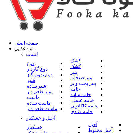
صفحه اصلی
مواد غذایی
لبنیات
کشک
دوغ
کشک
دوغ گازدار
پنیر
دوغ بدون گاز
پنیر صبحانه
شیر
پنیر پخت و پز
شیر ساده
خامه
شیر طعم دار
خامه ساده
ماست
خامه عسلی
ماست ساده
خامه کاکائویی
ماست طعم دار
خامه قنادی
آجیل و خشکبار
آجیل
خشکبار
آجیل مخلوط
میوه و صیفی جات خشک