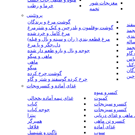
مغزیجات شور
خرما و رطب
تخمه
پروتئینی
گوشت مرغ و پرندگان
فند
گوشت بوقلمون و بلدرچین و کبک و شترمرغ
جمد
مرغ کامل و خرد شده
ندی
مرغ قطعه بندي ( ران و سينه و بال و فيله)
اله
دل،جگر و پا مرغ
جمد
جوجه و بال و بازو طعم دار شده
گاو
ماهی و میگو
باس
ماهی
کتل
میگو
گان
گوشت چرخ کرده
چین
چرخ کرده گوسفند و شتر و گاو
غذای آماده و کنسرویجات
کنسرو میوه
کمپوت
غذای نیمه آماده یخچالی
کنسرو سبزیجات
کباب
کنسرو سبزیجات
جوجه کباب
ماهی و غذای دریایی
پیتزا
کنسرو تن ماهی
همبرگر
غذای آماده
فلافل
سوپ
ناگت و شنیسل