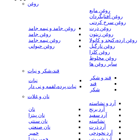
روغن
روغن مایع
روغن آفتابگردان
روغن سرخ کردنی
روغن ذرت
روغن جامد و نیمه جامد
روغن زیتون
روغن جامد
روغن ارده،کنجد و کانولا
روغن نیمه جامد
روغن نارگیل
روغن حیوانی
روغن کلزا
روغن مخلوط
سایر روغن ها
قند،شکر و نبات
قند و شکر
نبات
قند
نبات پرده،لقمه و نی دار
شکر
نان و غلات
آرد و نشاسته
آرد برنج
نان
آرد سفید
نان پیتزا
نشاسته
نان سنتی
آرد ذرت
نان صنعتی
آرد نخودچی
خمیر
آرد شیرینی
خمیر پیتزا