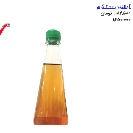
آوالتین 400 گرم
1,182,500
تومان
1,250,000