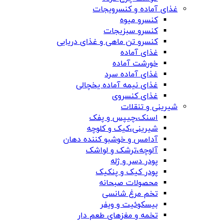
غذای آماده و کنسرویجات
کنسرو میوه
کنسرو سبزیجات
کنسرو تن ماهی و غذای دریایی
غذای آماده
خورشت آماده
غذای آماده سرد
غذای نیمه آماده یخچالی
غذای کنسروی
شیرینی و تنقلات
اسنک،چیپس و پفک
شیرینی،کیک و کلوچه
آدامس و خوشبو کننده دهان
آلوچه،ترشک و لواشک
پودر دسر و ژله
پودر کیک و پنکیک
محصولات صبحانه
تخم مرغ شانسی
بیسکوئیت و ویفر
تخمه و مغزهای طعم دار