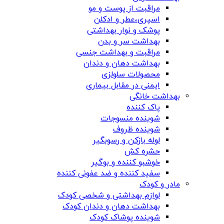
مراقبت از پوست و مو
اسپری،عطر و ادکلن
پوشک و نوار بهداشتی
بهداشت سر و بدن
مراقبت و بهداشت جنسی
بهداشت دهان و دندان
محصولات سلولزی
ایمنی در مقابل بیماری
بهداشت خانگی
پاک کننده
شوینده منسوجات
شوینده ظروف
لوله بازکن و رسوبگیر
حشره کش
خوشبو کننده و بوگیر
سفید کننده و ضد عفونی کننده
مادر و کودک
لوازم بهداشتی و شخصی کودک
بهداشت دهان و دندان کودک
شوینده پوشاک کودک