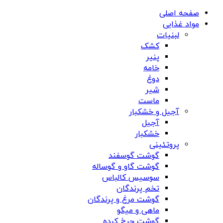
صفحه اصلی
مواد غذایی
لبنیات
کشک
پنیر
خامه
دوغ
شیر
ماست
آجیل و خشکبار
آجیل
خشکبار
پروتئینی
گوشت گوسفند
گوشت گاو و گوساله
سوسیس کالباس
تخم پرندگان
گوشت مرغ و پرندگان
ماهی و میگو
گوشت چرخ کرده