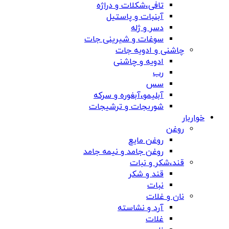
تافی،شکلات و دراژه
آبنبات و پاستیل
دسر و ژله
سوغات و شیرینی جات
چاشنی و ادویه جات
ادویه و چاشنی
رب
سس
آبلیمو،آبغوره و سرکه
شوریجات و ترشیجات
خواربار
روغن
روغن مایع
روغن جامد و نیمه جامد
قند،شکر و نبات
قند و شکر
نبات
نان و غلات
آرد و نشاسته
غلات