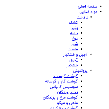
صفحه اصلی
مواد غذایی
لبنیات
کشک
پنیر
خامه
دوغ
شیر
ماست
آجیل و خشکبار
آجیل
خشکبار
پروتئینی
گوشت گوسفند
گوشت گاو و گوساله
سوسیس کالباس
تخم پرندگان
گوشت مرغ و پرندگان
ماهی و میگو
گوشت چرخ کرده