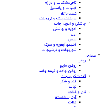
تافی،شکلات و دراژه
آبنبات و پاستیل
دسر و ژله
سوغات و شیرینی جات
چاشنی و ادویه جات
ادویه و چاشنی
رب
سس
آبلیمو،آبغوره و سرکه
شوریجات و ترشیجات
خواربار
روغن
روغن مایع
روغن جامد و نیمه جامد
قند،شکر و نبات
قند و شکر
نبات
نان و غلات
آرد و نشاسته
غلات