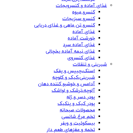
غذای آماده و کنسرویجات
کنسرو میوه
کنسرو سبزیجات
کنسرو تن ماهی و غذای دریایی
غذای آماده
خورشت آماده
غذای آماده سرد
غذای نیمه آماده یخچالی
غذای کنسروی
شیرینی و تنقلات
اسنک،چیپس و پفک
شیرینی،کیک و کلوچه
آدامس و خوشبو کننده دهان
آلوچه،ترشک و لواشک
پودر دسر و ژله
پودر کیک و پنکیک
محصولات صبحانه
تخم مرغ شانسی
بیسکوئیت و ویفر
تخمه و مغزهای طعم دار