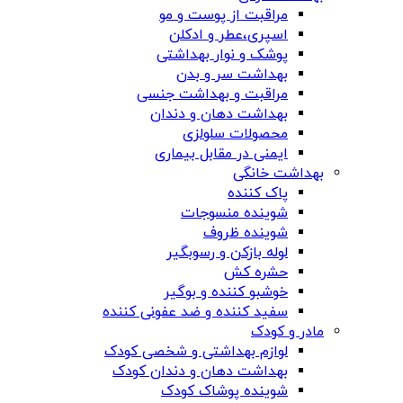
مراقبت از پوست و مو
اسپری،عطر و ادکلن
پوشک و نوار بهداشتی
بهداشت سر و بدن
مراقبت و بهداشت جنسی
بهداشت دهان و دندان
محصولات سلولزی
ایمنی در مقابل بیماری
بهداشت خانگی
پاک کننده
شوینده منسوجات
شوینده ظروف
لوله بازکن و رسوبگیر
حشره کش
خوشبو کننده و بوگیر
سفید کننده و ضد عفونی کننده
مادر و کودک
لوازم بهداشتی و شخصی کودک
بهداشت دهان و دندان کودک
شوینده پوشاک کودک