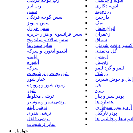
ادویه و چاشنی
رب گوجه فرنگی
ادویه دکاری
رب انار
زردچوبه
سس
دارچین
سس گوجه فرنگی
نمک
سس مایونز
انواع فلفل
سس خردل
زعفران
سس فرانسوی و هزار جزیره
سماق
سس سالاد و ساندویچ
کشیر و تخم شربتی
سایر سس ها
گل محمدی
آبلیمو،آبغوره و سرکه
آویشن
آبلیمو
زنجبیل
آبغوره
لیمو و گرد لیمو
سرکه
زرشک
شوریجات و ترشیجات
وانیل و جوش شیرین
خیار شور
هل
زیتون شور و پرورده
زیره
شور
پودر سیر و پیاز
ترشی مخلوط
عصاره ها
ترشی سیر و موسیر
آرد و پودر سوخاری
ترشی لیته
پودر نارگیل
ترشی بندری
دویه ها و چاشنی ها
ترشی فلفل
سایر ترشیجات
خواربار