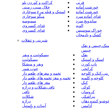
فرنی
کراکت و کوردن بلو
خورشت آماده
خلال سیب زمینی
خورشت آماده
استیک و فیله مرغ سوخاری
غذای آماده سرد
میگو سوخاری
ساندویچ سرد
سمبوسه
الویه
غذای کنسروی
خوراک سوسیس
غذای کنسروی
کشک و بادمجان
شیرینی و تنقلات
نک،چیپس و پفک
چیپس
پفک
بیسکوئیت و ویفر
اسنک و استیک
بیسکوئیت
پاپ کورن
ویفر و میشکا
کرانچی
چوب شور
نی،کیک و کلوچه
تخمه و مغزهای طعم دار
کلوچه و کلمپه
تخمه و مغز تخمه های طعم دار
کیک
مغز های طعم دار
کوکی
تافی،شکلات و دراژه
کروسان
تافی
پیراشکی
شکلات
وشبو کننده دهان
دراژه
آدامس
آبنبات و پاستیل