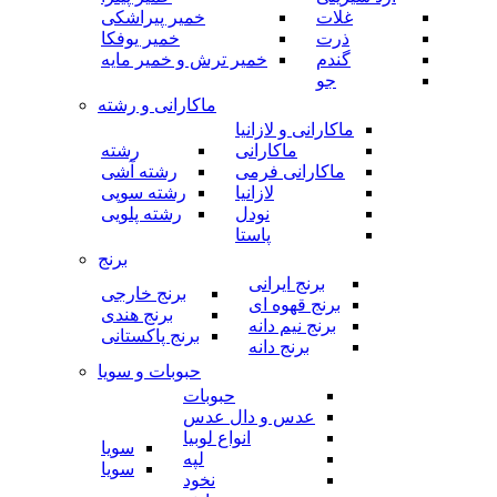
غلات
خمیر پیراشکی
ذرت
خمیر یوفکا
گندم
خمیر ترش و خمیر مایه
جو
ماکارانی و رشته
ماکارانی و لازانیا
ماکارانی
رشته
ماکارانی فرمی
رشته آشی
لازانیا
رشته سوپی
نودل
رشته پلویی
پاستا
برنج
برنج ایرانی
برنج خارجی
برنج قهوه ای
برنج هندی
برنج نیم دانه
برنج پاکستانی
برنج دانه
حبوبات و سویا
حبوبات
عدس و دال عدس
انواع لوبیا
سویا
لپه
سویا
نخود