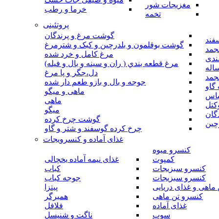
مغزیجات شور
خرما و رطب
تخمه
پروتئینی
گوشت مرغ و پرندگان
فند
گوشت بوقلمون و بلدرچین و کبک و شترمرغ
جمد
مرغ کامل و خرد شده
ندی
مرغ قطعه بندي ( ران و سينه و بال و فيله)
اله
دل،جگر و پا مرغ
جمد
جوجه و بال و بازو طعم دار شده
گاو
ماهی و میگو
باس
ماهی
کتل
میگو
گان
گوشت چرخ کرده
چین
چرخ کرده گوسفند و شتر و گاو
غذای آماده و کنسرویجات
کنسرو میوه
کمپوت
غذای نیمه آماده یخچالی
کنسرو سبزیجات
کباب
کنسرو سبزیجات
جوجه کباب
ماهی و غذای دریایی
پیتزا
کنسرو تن ماهی
همبرگر
غذای آماده
فلافل
سوپ
ناگت و شنیسل