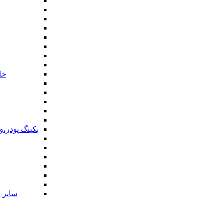
خا
بکینگ پودر،
سایر ا