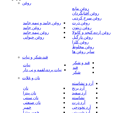
روغن
روغن مایع
روغن آفتابگردان
روغن سرخ کردنی
روغن ذرت
روغن جامد و نیمه جامد
روغن زیتون
روغن جامد
روغن ارده،کنجد و کانولا
روغن نیمه جامد
روغن نارگیل
روغن حیوانی
روغن کلزا
روغن مخلوط
سایر روغن ها
قند،شکر و نبات
قند و شکر
نبات
قند
نبات پرده،لقمه و نی دار
شکر
نان و غلات
آرد و نشاسته
آرد برنج
نان
آرد سفید
نان پیتزا
نشاسته
نان سنتی
آرد ذرت
نان صنعتی
آرد نخودچی
خمیر
آرد شیرینی
خمیر پیتزا