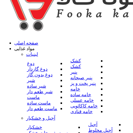
صفحه اصلی
مواد غذایی
لبنیات
کشک
دوغ
کشک
دوغ گازدار
پنیر
دوغ بدون گاز
پنیر صبحانه
شیر
پنیر پخت و پز
شیر ساده
خامه
شیر طعم دار
خامه ساده
ماست
خامه عسلی
ماست ساده
خامه کاکائویی
ماست طعم دار
خامه قنادی
آجیل و خشکبار
آجیل
خشکبار
آجیل مخلوط
میوه و صیفی جات خشک