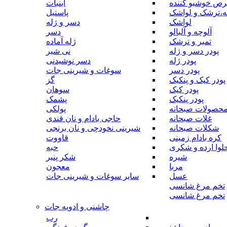
رص خوشبو کننده
آبنبات
ه،ترشک و لواشک
پاستیل
لواشک
دسر و ژله
آلوچه و آلبالو
دسر
تمبر و ترشک
ژله آماده
پودر دسر و ژله
نی شیر
پودر ژله
دسر نوشیدنی
پودر دسر
سوغات و شیرینی جات
پودر کیک و پنکیک
گز
پودر کیک
سوهان
پودر پنکیک
پشمک
حصولات صبحانه
پولکی
غلات صبحانه
حاجی بادام و نان قندی
شکلات صبحانه
شیرینی نخودچی و نان برنجی
کره بادام زمینی
قاووت
لوا ارده و شکری
حبه
شیره
شکر پنیر
مربا
معجون
عسل
سایر سوغات و شیرینی جات
تخم مرغ شانسی
تخم مرغ شانسی
چاشنی و ادویه جات
رب