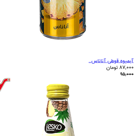
آبمیوه قوطی آناناس...
87,000
تومان
95,000