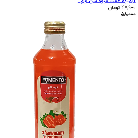
آبمیوه هفت میوه سن ایچ...
47,900
تومان
58,000