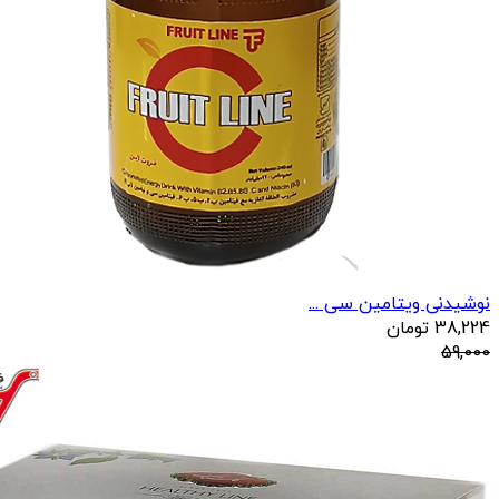
نوشیدنی ویتامین سی ...
38,224
تومان
59,000