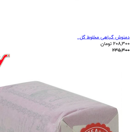
دمنوش گیاهی مخلوط گل...
208,300
تومان
235,300