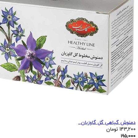
دمنوش گیاهی گل گاوزبان...
143,200
تومان
195,000