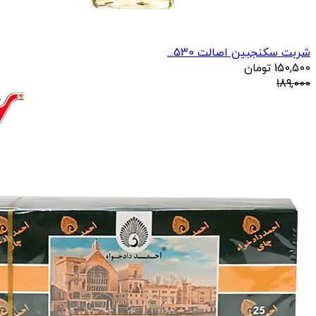
شربت سکنجبین اصالت 530...
150,500
تومان
189,000