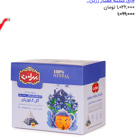
چای کلکته ممتاز زرین...
1,026,000
تومان
1,099,000