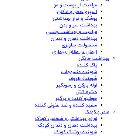
مراقبت از پوست و مو
اسپری،عطر و ادکلن
پوشک و نوار بهداشتی
بهداشت سر و بدن
مراقبت و بهداشت جنسی
بهداشت دهان و دندان
محصولات سلولزی
ایمنی در مقابل بیماری
بهداشت خانگی
پاک کننده
شوینده منسوجات
شوینده ظروف
لوله بازکن و رسوبگیر
حشره کش
خوشبو کننده و بوگیر
سفید کننده و ضد عفونی کننده
مادر و کودک
لوازم بهداشتی و شخصی کودک
بهداشت دهان و دندان کودک
شوینده پوشاک کودک