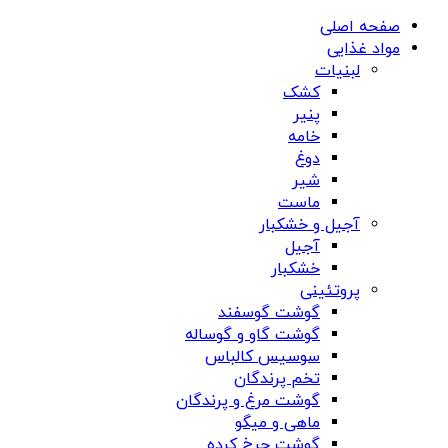
صفحه اصلی
مواد غذایی
لبنیات
کشک
پنیر
خامه
دوغ
شیر
ماست
آجیل و خشکبار
آجیل
خشکبار
پروتئینی
گوشت گوسفند
گوشت گاو و گوساله
سوسیس کالباس
تخم پرندگان
گوشت مرغ و پرندگان
ماهی و میگو
گوشت چرخ کرده