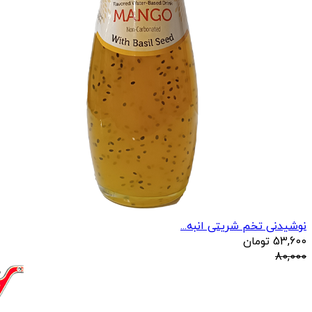
نوشیدنی تخم شریتی انبه...
53,600
تومان
80,000