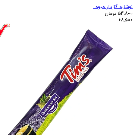
نوشابه گازدار میوه...
54,800
تومان
68,500