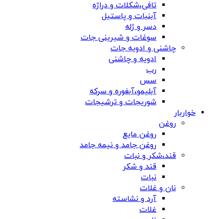
تافی،شکلات و دراژه
آبنبات و پاستیل
دسر و ژله
سوغات و شیرینی جات
چاشنی و ادویه جات
ادویه و چاشنی
رب
سس
آبلیمو،آبغوره و سرکه
شوریجات و ترشیجات
خواربار
روغن
روغن مایع
روغن جامد و نیمه جامد
قند،شکر و نبات
قند و شکر
نبات
نان و غلات
آرد و نشاسته
غلات