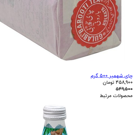
چای شهمیر 500 گرم
458,900
تومان
549,500
محصولات مرتبط