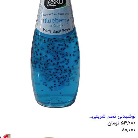
نوشیدنی تخم شربتی...
53,600
تومان
80,000