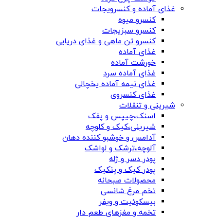
غذای آماده و کنسرویجات
کنسرو میوه
کنسرو سبزیجات
کنسرو تن ماهی و غذای دریایی
غذای آماده
خورشت آماده
غذای آماده سرد
غذای نیمه آماده یخچالی
غذای کنسروی
شیرینی و تنقلات
اسنک،چیپس و پفک
شیرینی،کیک و کلوچه
آدامس و خوشبو کننده دهان
آلوچه،ترشک و لواشک
پودر دسر و ژله
پودر کیک و پنکیک
محصولات صبحانه
تخم مرغ شانسی
بیسکوئیت و ویفر
تخمه و مغزهای طعم دار