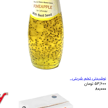
نوشیدنی تخم شربتی...
53,600
تومان
80,000