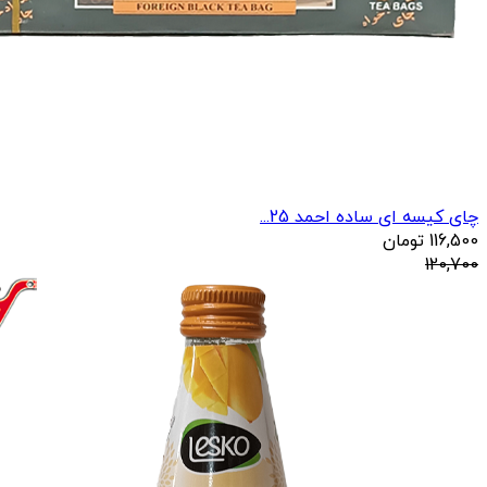
چای کیسه ای ساده احمد 25...
116,500
تومان
120,700