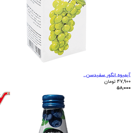
آبمیوه انگور سفیدسن...
47,900
تومان
58,000