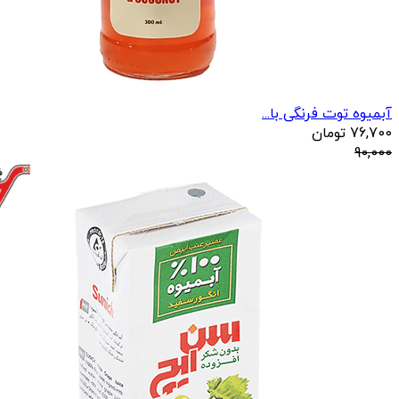
آبمیوه توت فرنگی با...
76,700
تومان
90,000