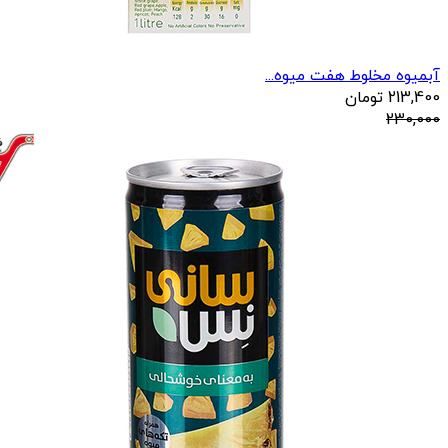
آبمیوه مخلوط هفت میوه...
213,400
تومان
230,000