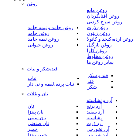
روغن
روغن مایع
روغن آفتابگردان
روغن سرخ کردنی
روغن ذرت
روغن جامد و نیمه جامد
روغن زیتون
روغن جامد
روغن ارده،کنجد و کانولا
روغن نیمه جامد
روغن نارگیل
روغن حیوانی
روغن کلزا
روغن مخلوط
سایر روغن ها
قند،شکر و نبات
قند و شکر
نبات
قند
نبات پرده،لقمه و نی دار
شکر
نان و غلات
آرد و نشاسته
آرد برنج
نان
آرد سفید
نان پیتزا
نشاسته
نان سنتی
آرد ذرت
نان صنعتی
آرد نخودچی
خمیر
آرد شیرینی
خمیر پیتزا