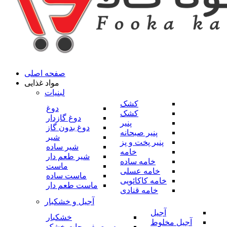
صفحه اصلی
مواد غذایی
لبنیات
کشک
دوغ
کشک
دوغ گازدار
پنیر
دوغ بدون گاز
پنیر صبحانه
شیر
پنیر پخت و پز
شیر ساده
خامه
شیر طعم دار
خامه ساده
ماست
خامه عسلی
ماست ساده
خامه کاکائویی
ماست طعم دار
خامه قنادی
آجیل و خشکبار
آجیل
خشکبار
آجیل مخلوط
میوه و صیفی جات خشک