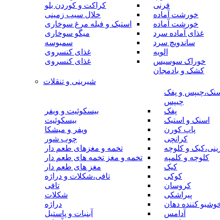
فرنی
کراکت و کوردن بلو
خورشت آماده
خلال سیب زمینی
خورشت آماده
استیک و فیله مرغ سوخاری
غذای آماده سرد
میگو سوخاری
ساندویچ سرد
سمبوسه
الویه
غذای کنسروی
خوراک سوسیس
غذای کنسروی
کشک و بادمجان
شیرینی و تنقلات
نک،چیپس و پفک
چیپس
پفک
بیسکوئیت و ویفر
اسنک و استیک
بیسکوئیت
پاپ کورن
ویفر و میشکا
کرانچی
چوب شور
نی،کیک و کلوچه
تخمه و مغزهای طعم دار
کلوچه و کلمپه
تخمه و مغز تخمه های طعم دار
کیک
مغز های طعم دار
کوکی
تافی،شکلات و دراژه
کروسان
تافی
پیراشکی
شکلات
وشبو کننده دهان
دراژه
آدامس
آبنبات و پاستیل