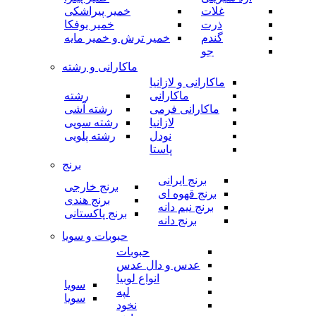
غلات
خمیر پیراشکی
ذرت
خمیر یوفکا
گندم
خمیر ترش و خمیر مایه
جو
ماکارانی و رشته
ماکارانی و لازانیا
ماکارانی
رشته
ماکارانی فرمی
رشته آشی
لازانیا
رشته سوپی
نودل
رشته پلویی
پاستا
برنج
برنج ایرانی
برنج خارجی
برنج قهوه ای
برنج هندی
برنج نیم دانه
برنج پاکستانی
برنج دانه
حبوبات و سویا
حبوبات
عدس و دال عدس
انواع لوبیا
سویا
لپه
سویا
نخود