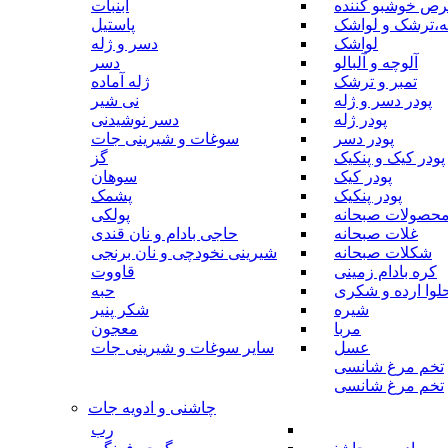
رص خوشبو کننده
آبنبات
ه،ترشک و لواشک
پاستیل
لواشک
دسر و ژله
آلوچه و آلبالو
دسر
تمبر و ترشک
ژله آماده
پودر دسر و ژله
نی شیر
پودر ژله
دسر نوشیدنی
پودر دسر
سوغات و شیرینی جات
پودر کیک و پنکیک
گز
پودر کیک
سوهان
پودر پنکیک
پشمک
حصولات صبحانه
پولکی
غلات صبحانه
حاجی بادام و نان قندی
شکلات صبحانه
شیرینی نخودچی و نان برنجی
کره بادام زمینی
قاووت
لوا ارده و شکری
حبه
شیره
شکر پنیر
مربا
معجون
عسل
سایر سوغات و شیرینی جات
تخم مرغ شانسی
تخم مرغ شانسی
چاشنی و ادویه جات
رب