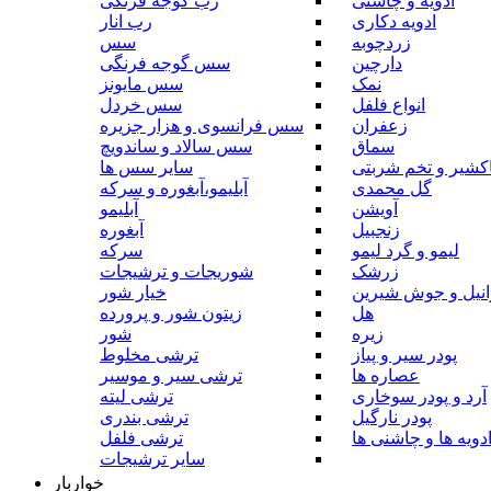
ادویه و چاشنی
رب گوجه فرنگی
ادویه دکاری
رب انار
زردچوبه
سس
دارچین
سس گوجه فرنگی
نمک
سس مایونز
انواع فلفل
سس خردل
زعفران
سس فرانسوی و هزار جزیره
سماق
سس سالاد و ساندویچ
کشیر و تخم شربتی
سایر سس ها
گل محمدی
آبلیمو،آبغوره و سرکه
آویشن
آبلیمو
زنجبیل
آبغوره
لیمو و گرد لیمو
سرکه
زرشک
شوریجات و ترشیجات
وانیل و جوش شیرین
خیار شور
هل
زیتون شور و پرورده
زیره
شور
پودر سیر و پیاز
ترشی مخلوط
عصاره ها
ترشی سیر و موسیر
آرد و پودر سوخاری
ترشی لیته
پودر نارگیل
ترشی بندری
دویه ها و چاشنی ها
ترشی فلفل
سایر ترشیجات
خواربار