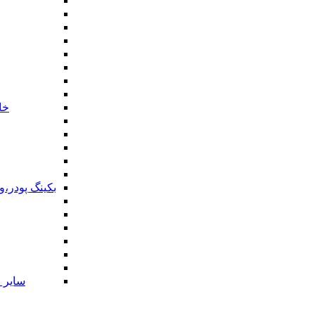
خا
بکینگ پودر،
سایر ا