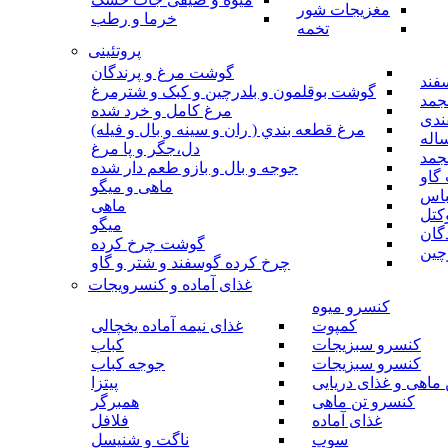
مغزیجات شور
خرما و رطب
تخمه
پروتئینی
گوشت مرغ و پرندگان
فند
گوشت بوقلمون و بلدرچین و کبک و شترمرغ
جمد
مرغ کامل و خرد شده
ندی
مرغ قطعه بندي ( ران و سينه و بال و فيله)
اله
دل،جگر و پا مرغ
جمد
جوجه و بال و بازو طعم دار شده
گاو
ماهی و میگو
باس
ماهی
کتل
میگو
گان
گوشت چرخ کرده
چین
چرخ کرده گوسفند و شتر و گاو
غذای آماده و کنسرویجات
کنسرو میوه
کمپوت
غذای نیمه آماده یخچالی
کنسرو سبزیجات
کباب
کنسرو سبزیجات
جوجه کباب
ماهی و غذای دریایی
پیتزا
کنسرو تن ماهی
همبرگر
غذای آماده
فلافل
سوپ
ناگت و شنیسل