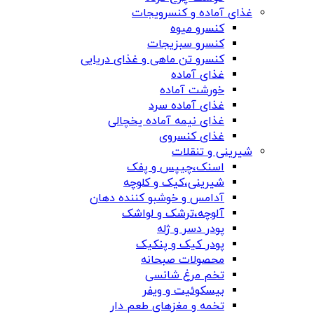
غذای آماده و کنسرویجات
کنسرو میوه
کنسرو سبزیجات
کنسرو تن ماهی و غذای دریایی
غذای آماده
خورشت آماده
غذای آماده سرد
غذای نیمه آماده یخچالی
غذای کنسروی
شیرینی و تنقلات
اسنک،چیپس و پفک
شیرینی،کیک و کلوچه
آدامس و خوشبو کننده دهان
آلوچه،ترشک و لواشک
پودر دسر و ژله
پودر کیک و پنکیک
محصولات صبحانه
تخم مرغ شانسی
بیسکوئیت و ویفر
تخمه و مغزهای طعم دار