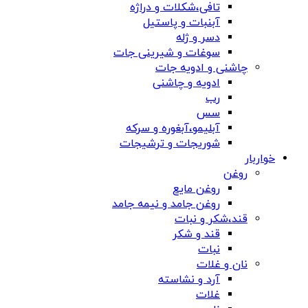
تافی،شکلات و دراژه
آبنبات و پاستیل
دسر و ژله
سوغات و شیرینی جات
چاشنی و ادویه جات
ادویه و چاشنی
رب
سس
آبلیمو،آبغوره و سرکه
شوریجات و ترشیجات
خواربار
روغن
روغن مایع
روغن جامد و نیمه جامد
قند،شکر و نبات
قند و شکر
نبات
نان و غلات
آرد و نشاسته
غلات