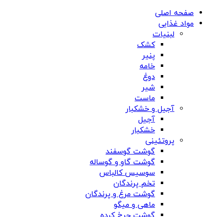
صفحه اصلی
مواد غذایی
لبنیات
کشک
پنیر
خامه
دوغ
شیر
ماست
آجیل و خشکبار
آجیل
خشکبار
پروتئینی
گوشت گوسفند
گوشت گاو و گوساله
سوسیس کالباس
تخم پرندگان
گوشت مرغ و پرندگان
ماهی و میگو
گوشت چرخ کرده