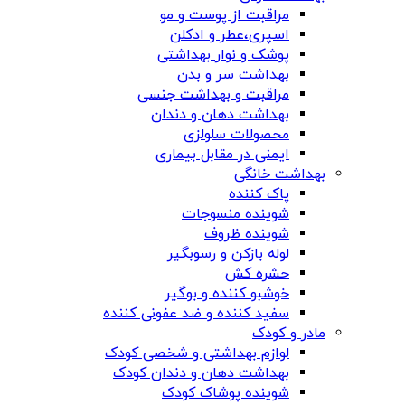
مراقبت از پوست و مو
اسپری،عطر و ادکلن
پوشک و نوار بهداشتی
بهداشت سر و بدن
مراقبت و بهداشت جنسی
بهداشت دهان و دندان
محصولات سلولزی
ایمنی در مقابل بیماری
بهداشت خانگی
پاک کننده
شوینده منسوجات
شوینده ظروف
لوله بازکن و رسوبگیر
حشره کش
خوشبو کننده و بوگیر
سفید کننده و ضد عفونی کننده
مادر و کودک
لوازم بهداشتی و شخصی کودک
بهداشت دهان و دندان کودک
شوینده پوشاک کودک