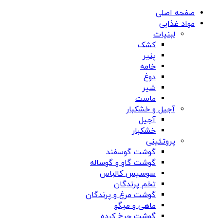
صفحه اصلی
مواد غذایی
لبنیات
کشک
پنیر
خامه
دوغ
شیر
ماست
آجیل و خشکبار
آجیل
خشکبار
پروتئینی
گوشت گوسفند
گوشت گاو و گوساله
سوسیس کالباس
تخم پرندگان
گوشت مرغ و پرندگان
ماهی و میگو
گوشت چرخ کرده