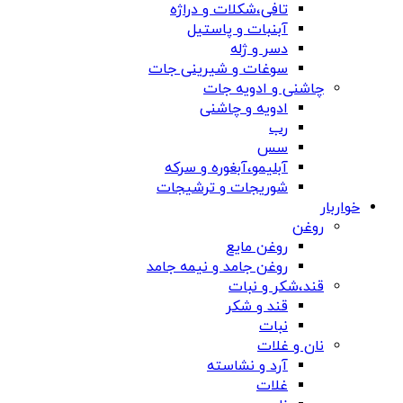
تافی،شکلات و دراژه
آبنبات و پاستیل
دسر و ژله
سوغات و شیرینی جات
چاشنی و ادویه جات
ادویه و چاشنی
رب
سس
آبلیمو،آبغوره و سرکه
شوریجات و ترشیجات
خواربار
روغن
روغن مایع
روغن جامد و نیمه جامد
قند،شکر و نبات
قند و شکر
نبات
نان و غلات
آرد و نشاسته
غلات