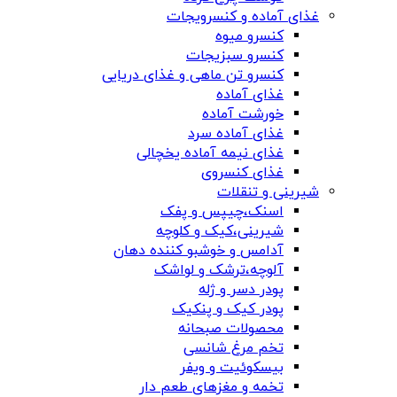
غذای آماده و کنسرویجات
کنسرو میوه
کنسرو سبزیجات
کنسرو تن ماهی و غذای دریایی
غذای آماده
خورشت آماده
غذای آماده سرد
غذای نیمه آماده یخچالی
غذای کنسروی
شیرینی و تنقلات
اسنک،چیپس و پفک
شیرینی،کیک و کلوچه
آدامس و خوشبو کننده دهان
آلوچه،ترشک و لواشک
پودر دسر و ژله
پودر کیک و پنکیک
محصولات صبحانه
تخم مرغ شانسی
بیسکوئیت و ویفر
تخمه و مغزهای طعم دار