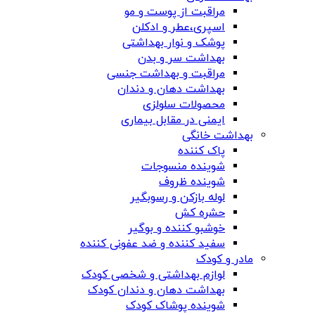
مراقبت از پوست و مو
اسپری،عطر و ادکلن
پوشک و نوار بهداشتی
بهداشت سر و بدن
مراقبت و بهداشت جنسی
بهداشت دهان و دندان
محصولات سلولزی
ایمنی در مقابل بیماری
بهداشت خانگی
پاک کننده
شوینده منسوجات
شوینده ظروف
لوله بازکن و رسوبگیر
حشره کش
خوشبو کننده و بوگیر
سفید کننده و ضد عفونی کننده
مادر و کودک
لوازم بهداشتی و شخصی کودک
بهداشت دهان و دندان کودک
شوینده پوشاک کودک