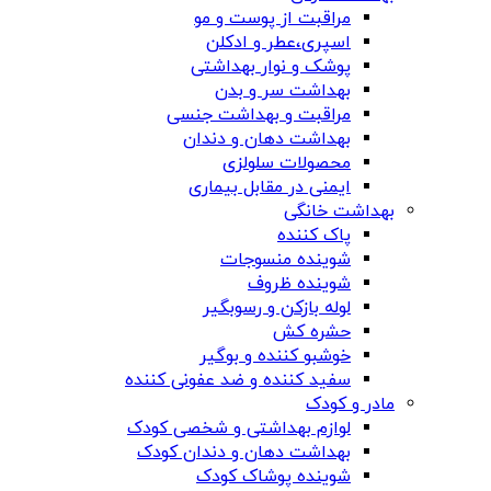
مراقبت از پوست و مو
اسپری،عطر و ادکلن
پوشک و نوار بهداشتی
بهداشت سر و بدن
مراقبت و بهداشت جنسی
بهداشت دهان و دندان
محصولات سلولزی
ایمنی در مقابل بیماری
بهداشت خانگی
پاک کننده
شوینده منسوجات
شوینده ظروف
لوله بازکن و رسوبگیر
حشره کش
خوشبو کننده و بوگیر
سفید کننده و ضد عفونی کننده
مادر و کودک
لوازم بهداشتی و شخصی کودک
بهداشت دهان و دندان کودک
شوینده پوشاک کودک