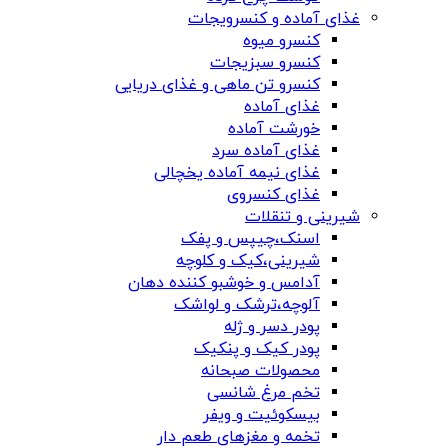
غذای آماده و کنسرویجات
کنسرو میوه
کنسرو سبزیجات
کنسرو تن ماهی و غذای دریایی
غذای آماده
خورشت آماده
غذای آماده سرد
غذای نیمه آماده یخچالی
غذای کنسروی
شیرینی و تنقلات
اسنک،چیپس و پفک
شیرینی،کیک و کلوچه
آدامس و خوشبو کننده دهان
آلوچه،ترشک و لواشک
پودر دسر و ژله
پودر کیک و پنکیک
محصولات صبحانه
تخم مرغ شانسی
بیسکوئیت و ویفر
تخمه و مغزهای طعم دار