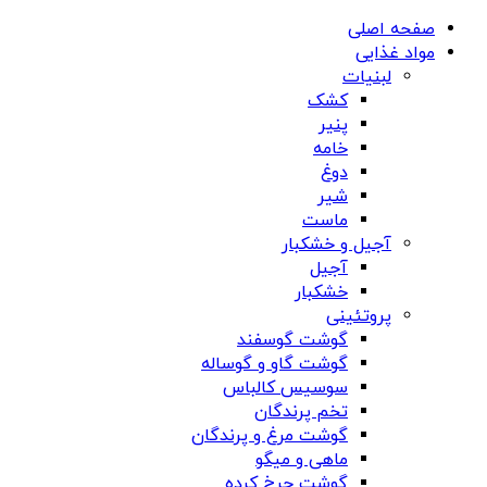
صفحه اصلی
مواد غذایی
لبنیات
کشک
پنیر
خامه
دوغ
شیر
ماست
آجیل و خشکبار
آجیل
خشکبار
پروتئینی
گوشت گوسفند
گوشت گاو و گوساله
سوسیس کالباس
تخم پرندگان
گوشت مرغ و پرندگان
ماهی و میگو
گوشت چرخ کرده