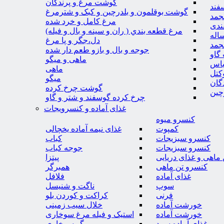
گوشت مرغ و پرندگان
فند
گوشت بوقلمون و بلدرچین و کبک و شترمرغ
جمد
مرغ کامل و خرد شده
ندی
مرغ قطعه بندي ( ران و سينه و بال و فيله)
اله
دل،جگر و پا مرغ
جمد
جوجه و بال و بازو طعم دار شده
گاو
ماهی و میگو
باس
ماهی
کتل
میگو
گان
گوشت چرخ کرده
چین
چرخ کرده گوسفند و شتر و گاو
غذای آماده و کنسرویجات
کنسرو میوه
کمپوت
غذای نیمه آماده یخچالی
کنسرو سبزیجات
کباب
کنسرو سبزیجات
جوجه کباب
ماهی و غذای دریایی
پیتزا
کنسرو تن ماهی
همبرگر
غذای آماده
فلافل
سوپ
ناگت و شنیسل
فرنی
کراکت و کوردن بلو
خورشت آماده
خلال سیب زمینی
خورشت آماده
استیک و فیله مرغ سوخاری
غذای آماده سرد
میگو سوخاری