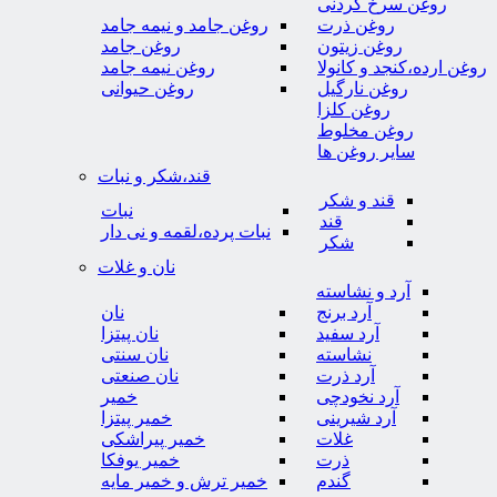
روغن سرخ کردنی
روغن ذرت
روغن جامد و نیمه جامد
روغن زیتون
روغن جامد
روغن ارده،کنجد و کانولا
روغن نیمه جامد
روغن نارگیل
روغن حیوانی
روغن کلزا
روغن مخلوط
سایر روغن ها
قند،شکر و نبات
قند و شکر
نبات
قند
نبات پرده،لقمه و نی دار
شکر
نان و غلات
آرد و نشاسته
آرد برنج
نان
آرد سفید
نان پیتزا
نشاسته
نان سنتی
آرد ذرت
نان صنعتی
آرد نخودچی
خمیر
آرد شیرینی
خمیر پیتزا
غلات
خمیر پیراشکی
ذرت
خمیر یوفکا
گندم
خمیر ترش و خمیر مایه