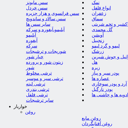
نمک
سس مایونز
انواع فلفل
سس خردل
زعفران
سس فرانسوی و هزار جزیره
سماق
سس سالاد و ساندویچ
کشیر و تخم شربتی
سایر سس ها
گل محمدی
آبلیمو،آبغوره و سرکه
آویشن
آبلیمو
زنجبیل
آبغوره
لیمو و گرد لیمو
سرکه
زرشک
شوریجات و ترشیجات
وانیل و جوش شیرین
خیار شور
هل
زیتون شور و پرورده
زیره
شور
پودر سیر و پیاز
ترشی مخلوط
عصاره ها
ترشی سیر و موسیر
آرد و پودر سوخاری
ترشی لیته
پودر نارگیل
ترشی بندری
دویه ها و چاشنی ها
ترشی فلفل
سایر ترشیجات
خواربار
روغن
روغن مایع
روغن آفتابگردان