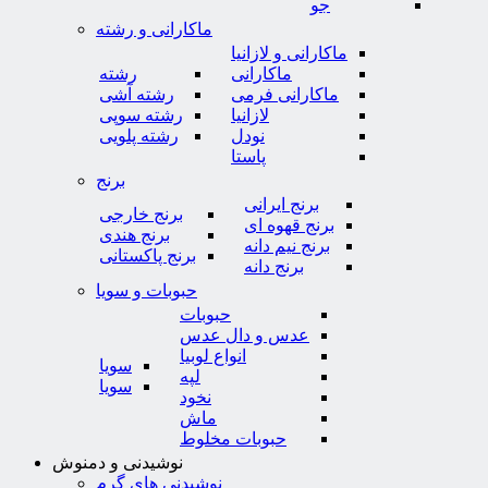
جو
ماکارانی و رشته
ماکارانی و لازانیا
ماکارانی
رشته
ماکارانی فرمی
رشته آشی
لازانیا
رشته سوپی
نودل
رشته پلویی
پاستا
برنج
برنج ایرانی
برنج خارجی
برنج قهوه ای
برنج هندی
برنج نیم دانه
برنج پاکستانی
برنج دانه
حبوبات و سویا
حبوبات
عدس و دال عدس
انواع لوبیا
سویا
لپه
سویا
نخود
ماش
حبوبات مخلوط
نوشیدنی و دمنوش
نوشیدنی های گرم