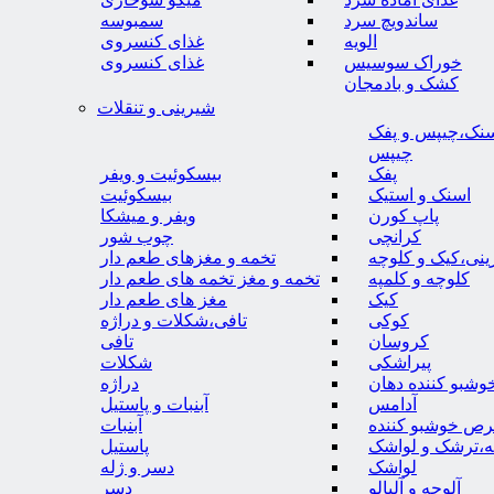
ساندویچ سرد
سمبوسه
الویه
غذای کنسروی
خوراک سوسیس
غذای کنسروی
کشک و بادمجان
شیرینی و تنقلات
نک،چیپس و پفک
چیپس
پفک
بیسکوئیت و ویفر
اسنک و استیک
بیسکوئیت
پاپ کورن
ویفر و میشکا
کرانچی
چوب شور
نی،کیک و کلوچه
تخمه و مغزهای طعم دار
کلوچه و کلمپه
تخمه و مغز تخمه های طعم دار
کیک
مغز های طعم دار
کوکی
تافی،شکلات و دراژه
کروسان
تافی
پیراشکی
شکلات
وشبو کننده دهان
دراژه
آدامس
آبنبات و پاستیل
رص خوشبو کننده
آبنبات
ه،ترشک و لواشک
پاستیل
لواشک
دسر و ژله
آلوچه و آلبالو
دسر