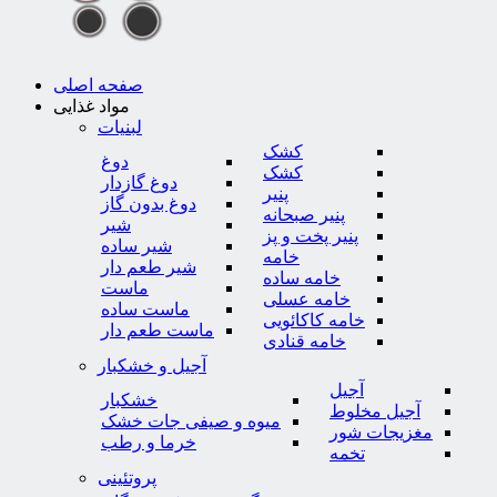
صفحه اصلی
مواد غذایی
لبنیات
کشک
دوغ
کشک
دوغ گازدار
پنیر
دوغ بدون گاز
پنیر صبحانه
شیر
پنیر پخت و پز
شیر ساده
خامه
شیر طعم دار
خامه ساده
ماست
خامه عسلی
ماست ساده
خامه کاکائویی
ماست طعم دار
خامه قنادی
آجیل و خشکبار
آجیل
خشکبار
آجیل مخلوط
میوه و صیفی جات خشک
مغزیجات شور
خرما و رطب
تخمه
پروتئینی