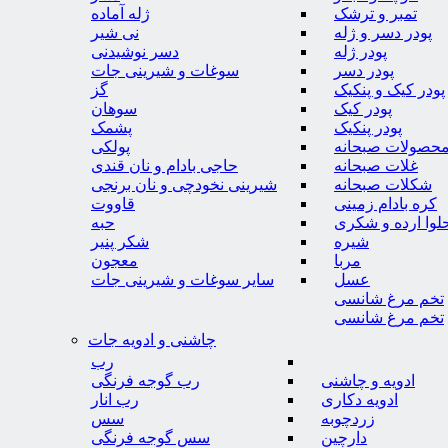
تمبر و ترشک
ژله آماده
پودر دسر و ژله
نی شیر
پودر ژله
دسر نوشیدنی
پودر دسر
سوغات و شیرینی جات
پودر کیک و پنکیک
گز
پودر کیک
سوهان
پودر پنکیک
پشمک
حصولات صبحانه
پولکی
غلات صبحانه
حاجی بادام و نان قندی
شکلات صبحانه
شیرینی نخودچی و نان برنجی
کره بادام زمینی
قاووت
لوا ارده و شکری
حبه
شیره
شکر پنیر
مربا
معجون
عسل
سایر سوغات و شیرینی جات
تخم مرغ شانسی
تخم مرغ شانسی
چاشنی و ادویه جات
رب
ادویه و چاشنی
رب گوجه فرنگی
ادویه دکاری
رب انار
زردچوبه
سس
دارچین
سس گوجه فرنگی