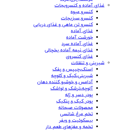
غذای آماده و کنسرویجات
کنسرو میوه
کنسرو سبزیجات
کنسرو تن ماهی و غذای دریایی
غذای آماده
خورشت آماده
غذای آماده سرد
غذای نیمه آماده یخچالی
غذای کنسروی
شیرینی و تنقلات
اسنک،چیپس و پفک
شیرینی،کیک و کلوچه
آدامس و خوشبو کننده دهان
آلوچه،ترشک و لواشک
پودر دسر و ژله
پودر کیک و پنکیک
محصولات صبحانه
تخم مرغ شانسی
بیسکوئیت و ویفر
تخمه و مغزهای طعم دار