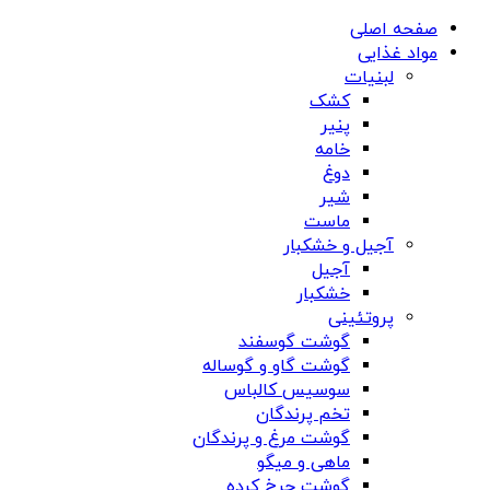
صفحه اصلی
مواد غذایی
لبنیات
کشک
پنیر
خامه
دوغ
شیر
ماست
آجیل و خشکبار
آجیل
خشکبار
پروتئینی
گوشت گوسفند
گوشت گاو و گوساله
سوسیس کالباس
تخم پرندگان
گوشت مرغ و پرندگان
ماهی و میگو
گوشت چرخ کرده