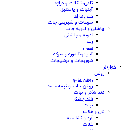
تافی،شکلات و دراژه
آبنبات و پاستیل
دسر و ژله
سوغات و شیرینی جات
چاشنی و ادویه جات
ادویه و چاشنی
رب
سس
آبلیمو،آبغوره و سرکه
شوریجات و ترشیجات
خواربار
روغن
روغن مایع
روغن جامد و نیمه جامد
قند،شکر و نبات
قند و شکر
نبات
نان و غلات
آرد و نشاسته
غلات