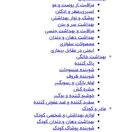
مراقبت از پوست و مو
اسپری،عطر و ادکلن
پوشک و نوار بهداشتی
بهداشت سر و بدن
مراقبت و بهداشت جنسی
بهداشت دهان و دندان
محصولات سلولزی
ایمنی در مقابل بیماری
بهداشت خانگی
پاک کننده
شوینده منسوجات
شوینده ظروف
لوله بازکن و رسوبگیر
حشره کش
خوشبو کننده و بوگیر
سفید کننده و ضد عفونی کننده
مادر و کودک
لوازم بهداشتی و شخصی کودک
بهداشت دهان و دندان کودک
شوینده پوشاک کودک