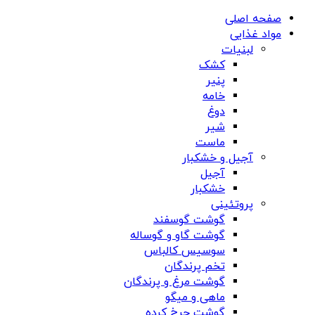
صفحه اصلی
مواد غذایی
لبنیات
کشک
پنیر
خامه
دوغ
شیر
ماست
آجیل و خشکبار
آجیل
خشکبار
پروتئینی
گوشت گوسفند
گوشت گاو و گوساله
سوسیس کالباس
تخم پرندگان
گوشت مرغ و پرندگان
ماهی و میگو
گوشت چرخ کرده