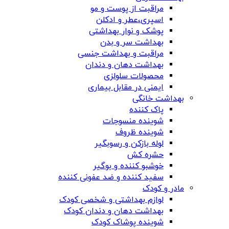
مراقبت از پوست و مو
اسپری،عطر و ادکلن
پوشک و نوار بهداشتی
بهداشت سر و بدن
مراقبت و بهداشت جنسی
بهداشت دهان و دندان
محصولات سلولزی
ایمنی در مقابل بیماری
بهداشت خانگی
پاک کننده
شوینده منسوجات
شوینده ظروف
لوله بازکن و رسوبگیر
حشره کش
خوشبو کننده و بوگیر
سفید کننده و ضد عفونی کننده
مادر و کودک
لوازم بهداشتی و شخصی کودک
بهداشت دهان و دندان کودک
شوینده پوشاک کودک