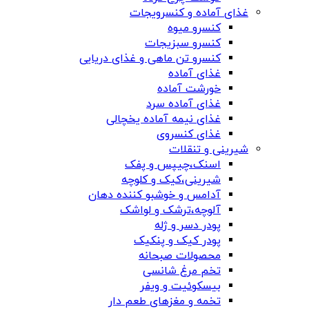
غذای آماده و کنسرویجات
کنسرو میوه
کنسرو سبزیجات
کنسرو تن ماهی و غذای دریایی
غذای آماده
خورشت آماده
غذای آماده سرد
غذای نیمه آماده یخچالی
غذای کنسروی
شیرینی و تنقلات
اسنک،چیپس و پفک
شیرینی،کیک و کلوچه
آدامس و خوشبو کننده دهان
آلوچه،ترشک و لواشک
پودر دسر و ژله
پودر کیک و پنکیک
محصولات صبحانه
تخم مرغ شانسی
بیسکوئیت و ویفر
تخمه و مغزهای طعم دار