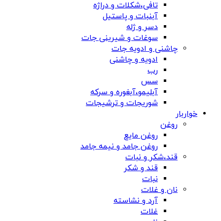
تافی،شکلات و دراژه
آبنبات و پاستیل
دسر و ژله
سوغات و شیرینی جات
چاشنی و ادویه جات
ادویه و چاشنی
رب
سس
آبلیمو،آبغوره و سرکه
شوریجات و ترشیجات
خواربار
روغن
روغن مایع
روغن جامد و نیمه جامد
قند،شکر و نبات
قند و شکر
نبات
نان و غلات
آرد و نشاسته
غلات