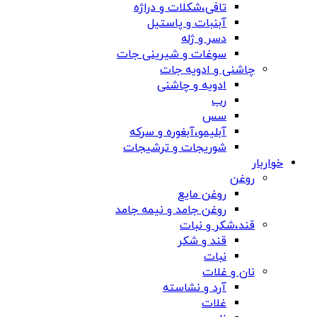
تافی،شکلات و دراژه
آبنبات و پاستیل
دسر و ژله
سوغات و شیرینی جات
چاشنی و ادویه جات
ادویه و چاشنی
رب
سس
آبلیمو،آبغوره و سرکه
شوریجات و ترشیجات
خواربار
روغن
روغن مایع
روغن جامد و نیمه جامد
قند،شکر و نبات
قند و شکر
نبات
نان و غلات
آرد و نشاسته
غلات