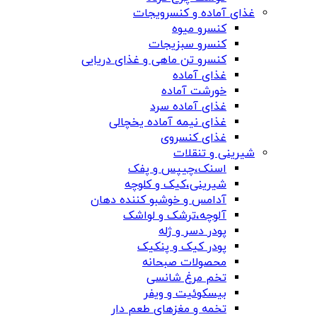
غذای آماده و کنسرویجات
کنسرو میوه
کنسرو سبزیجات
کنسرو تن ماهی و غذای دریایی
غذای آماده
خورشت آماده
غذای آماده سرد
غذای نیمه آماده یخچالی
غذای کنسروی
شیرینی و تنقلات
اسنک،چیپس و پفک
شیرینی،کیک و کلوچه
آدامس و خوشبو کننده دهان
آلوچه،ترشک و لواشک
پودر دسر و ژله
پودر کیک و پنکیک
محصولات صبحانه
تخم مرغ شانسی
بیسکوئیت و ویفر
تخمه و مغزهای طعم دار