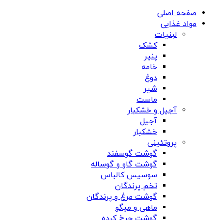
صفحه اصلی
مواد غذایی
لبنیات
کشک
پنیر
خامه
دوغ
شیر
ماست
آجیل و خشکبار
آجیل
خشکبار
پروتئینی
گوشت گوسفند
گوشت گاو و گوساله
سوسیس کالباس
تخم پرندگان
گوشت مرغ و پرندگان
ماهی و میگو
گوشت چرخ کرده