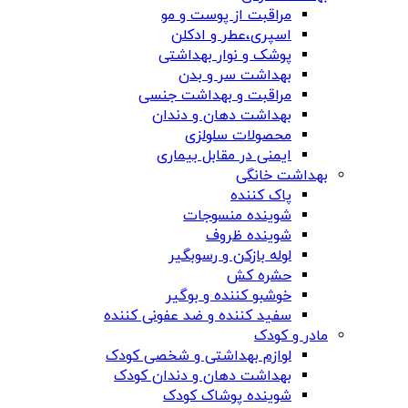
مراقبت از پوست و مو
اسپری،عطر و ادکلن
پوشک و نوار بهداشتی
بهداشت سر و بدن
مراقبت و بهداشت جنسی
بهداشت دهان و دندان
محصولات سلولزی
ایمنی در مقابل بیماری
بهداشت خانگی
پاک کننده
شوینده منسوجات
شوینده ظروف
لوله بازکن و رسوبگیر
حشره کش
خوشبو کننده و بوگیر
سفید کننده و ضد عفونی کننده
مادر و کودک
لوازم بهداشتی و شخصی کودک
بهداشت دهان و دندان کودک
شوینده پوشاک کودک