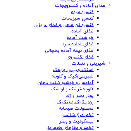
غذای آماده و کنسرویجات
کنسرو میوه
کنسرو سبزیجات
کنسرو تن ماهی و غذای دریایی
غذای آماده
خورشت آماده
غذای آماده سرد
غذای نیمه آماده یخچالی
غذای کنسروی
شیرینی و تنقلات
اسنک،چیپس و پفک
شیرینی،کیک و کلوچه
آدامس و خوشبو کننده دهان
آلوچه،ترشک و لواشک
پودر دسر و ژله
پودر کیک و پنکیک
محصولات صبحانه
تخم مرغ شانسی
بیسکوئیت و ویفر
تخمه و مغزهای طعم دار