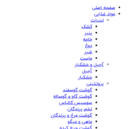
صفحه اصلی
مواد غذایی
لبنیات
کشک
پنیر
خامه
دوغ
شیر
ماست
آجیل و خشکبار
آجیل
خشکبار
پروتئینی
گوشت گوسفند
گوشت گاو و گوساله
سوسیس کالباس
تخم پرندگان
گوشت مرغ و پرندگان
ماهی و میگو
گوشت چرخ کرده