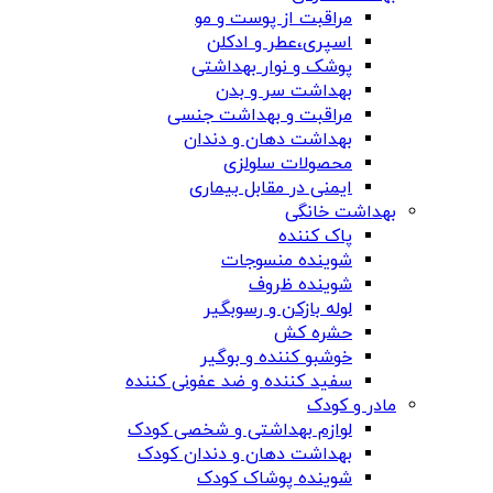
مراقبت از پوست و مو
اسپری،عطر و ادکلن
پوشک و نوار بهداشتی
بهداشت سر و بدن
مراقبت و بهداشت جنسی
بهداشت دهان و دندان
محصولات سلولزی
ایمنی در مقابل بیماری
بهداشت خانگی
پاک کننده
شوینده منسوجات
شوینده ظروف
لوله بازکن و رسوبگیر
حشره کش
خوشبو کننده و بوگیر
سفید کننده و ضد عفونی کننده
مادر و کودک
لوازم بهداشتی و شخصی کودک
بهداشت دهان و دندان کودک
شوینده پوشاک کودک