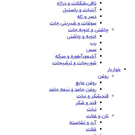
تافی،شکلات و دراژه
آبنبات و پاستیل
دسر و ژله
سوغات و شیرینی جات
چاشنی و ادویه جات
ادویه و چاشنی
رب
سس
آبلیمو،آبغوره و سرکه
شوریجات و ترشیجات
خواربار
روغن
روغن مایع
روغن جامد و نیمه جامد
قند،شکر و نبات
قند و شکر
نبات
نان و غلات
آرد و نشاسته
غلات