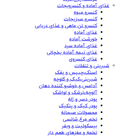
غذای آماده و کنسرویجات
کنسرو میوه
کنسرو سبزیجات
کنسرو تن ماهی و غذای دریایی
غذای آماده
خورشت آماده
غذای آماده سرد
غذای نیمه آماده یخچالی
غذای کنسروی
شیرینی و تنقلات
اسنک،چیپس و پفک
شیرینی،کیک و کلوچه
آدامس و خوشبو کننده دهان
آلوچه،ترشک و لواشک
پودر دسر و ژله
پودر کیک و پنکیک
محصولات صبحانه
تخم مرغ شانسی
بیسکوئیت و ویفر
تخمه و مغزهای طعم دار