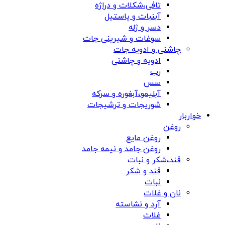
تافی،شکلات و دراژه
آبنبات و پاستیل
دسر و ژله
سوغات و شیرینی جات
چاشنی و ادویه جات
ادویه و چاشنی
رب
سس
آبلیمو،آبغوره و سرکه
شوریجات و ترشیجات
خواربار
روغن
روغن مایع
روغن جامد و نیمه جامد
قند،شکر و نبات
قند و شکر
نبات
نان و غلات
آرد و نشاسته
غلات