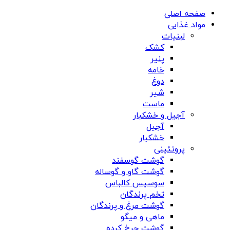
صفحه اصلی
مواد غذایی
لبنیات
کشک
پنیر
خامه
دوغ
شیر
ماست
آجیل و خشکبار
آجیل
خشکبار
پروتئینی
گوشت گوسفند
گوشت گاو و گوساله
سوسیس کالباس
تخم پرندگان
گوشت مرغ و پرندگان
ماهی و میگو
گوشت چرخ کرده