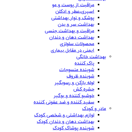
مراقبت از پوست و مو
اسپری،عطر و ادکلن
پوشک و نوار بهداشتی
بهداشت سر و بدن
مراقبت و بهداشت جنسی
بهداشت دهان و دندان
محصولات سلولزی
ایمنی در مقابل بیماری
بهداشت خانگی
پاک کننده
شوینده منسوجات
شوینده ظروف
لوله بازکن و رسوبگیر
حشره کش
خوشبو کننده و بوگیر
سفید کننده و ضد عفونی کننده
مادر و کودک
لوازم بهداشتی و شخصی کودک
بهداشت دهان و دندان کودک
شوینده پوشاک کودک