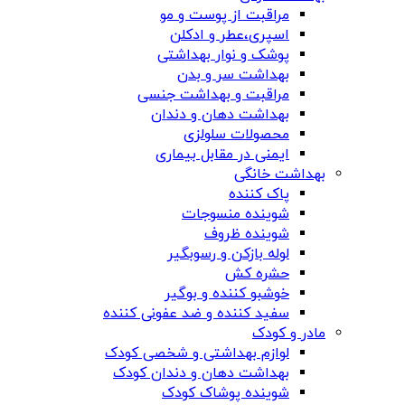
مراقبت از پوست و مو
اسپری،عطر و ادکلن
پوشک و نوار بهداشتی
بهداشت سر و بدن
مراقبت و بهداشت جنسی
بهداشت دهان و دندان
محصولات سلولزی
ایمنی در مقابل بیماری
بهداشت خانگی
پاک کننده
شوینده منسوجات
شوینده ظروف
لوله بازکن و رسوبگیر
حشره کش
خوشبو کننده و بوگیر
سفید کننده و ضد عفونی کننده
مادر و کودک
لوازم بهداشتی و شخصی کودک
بهداشت دهان و دندان کودک
شوینده پوشاک کودک