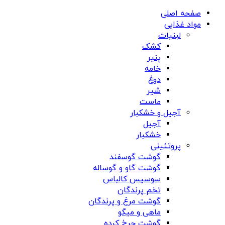
صفحه اصلی
مواد غذایی
لبنیات
کشک
پنیر
خامه
دوغ
شیر
ماست
آجیل و خشکبار
آجیل
خشکبار
پروتئینی
گوشت گوسفند
گوشت گاو و گوساله
سوسیس کالباس
تخم پرندگان
گوشت مرغ و پرندگان
ماهی و میگو
گوشت چرخ کرده