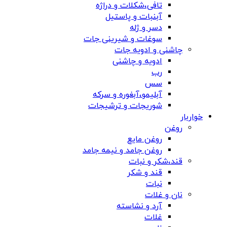
تافی،شکلات و دراژه
آبنبات و پاستیل
دسر و ژله
سوغات و شیرینی جات
چاشنی و ادویه جات
ادویه و چاشنی
رب
سس
آبلیمو،آبغوره و سرکه
شوریجات و ترشیجات
خواربار
روغن
روغن مایع
روغن جامد و نیمه جامد
قند،شکر و نبات
قند و شکر
نبات
نان و غلات
آرد و نشاسته
غلات