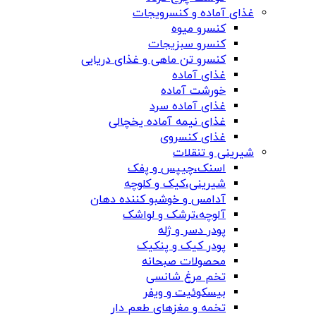
غذای آماده و کنسرویجات
کنسرو میوه
کنسرو سبزیجات
کنسرو تن ماهی و غذای دریایی
غذای آماده
خورشت آماده
غذای آماده سرد
غذای نیمه آماده یخچالی
غذای کنسروی
شیرینی و تنقلات
اسنک،چیپس و پفک
شیرینی،کیک و کلوچه
آدامس و خوشبو کننده دهان
آلوچه،ترشک و لواشک
پودر دسر و ژله
پودر کیک و پنکیک
محصولات صبحانه
تخم مرغ شانسی
بیسکوئیت و ویفر
تخمه و مغزهای طعم دار